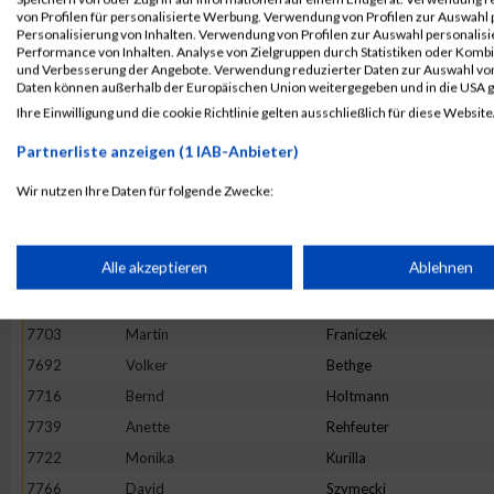
von Profilen für personalisierte Werbung. Verwendung von Profilen zur Auswahl p
7733
Peter
Nüsken
Personalisierung von Inhalten. Verwendung von Profilen zur Auswahl personalis
Performance von Inhalten. Analyse von Zielgruppen durch Statistiken oder Komb
7720
Andreas
Krause
und Verbesserung der Angebote. Verwendung reduzierter Daten zur Auswahl von
7708
Christian
Heidbrink
Daten können außerhalb der Europäischen Union weitergegeben und in die USA 
Ihre Einwilligung und die cookie Richtlinie gelten ausschließlich für diese Website
7701
Sevgi
Delibas
7689
Tanja
Atienza
Partnerliste anzeigen (1 IAB-Anbieter)
7698
Ealf
Büchert
Wir nutzen Ihre Daten für folgende Zwecke:
7775
Christian
Wolf
IAB-Verarbeitungszwecke:
7730
Norman
Morgenstern
Speichern von oder Zugriff auf Informationen auf einem Endge
Alle akzeptieren
Ablehnen
7706
Anja
Grabowski
7707
Brigitta
Hagedorn
Verwendung reduzierter Daten zur Auswahl von Werbeanzeige
7703
Martin
Franiczek
7692
Volker
Bethge
7716
Bernd
Holtmann
Erstellung von Profilen für personalisierte Werbung
7739
Anette
Rehfeuter
7722
Monika
Kurilla
Verwendung von Profilen zur Auswahl personalisierter Werbun
7766
David
Szymecki