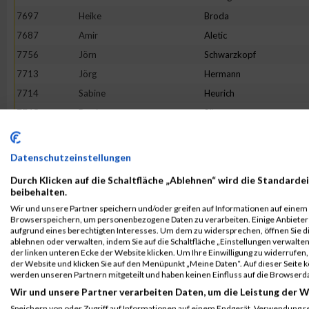
7697
Heike
Broda
7687
Amir
Aletic
7756
Jörn
Schwarzkopf
7713
Jörg
Hermann
7714
Sabine
Heurich
7745
Bettina
Sänger
7767
Ratko
Tepavac
7690
Sascha Baae
Baae
Datenschutzeinstellungen
7755
Andre
Schumacher
Durch Klicken auf die Schaltfläche „Ablehnen“ wird die Standardei
7710
Andrea
Hellmich
beibehalten.
Wir und unsere Partner speichern und/oder greifen auf Informationen auf einem G
7694
Marlena
Bornemann
Browserspeichern, um personenbezogene Daten zu verarbeiten. Einige Anbiete
7704
Hartmut
Fuhg
aufgrund eines berechtigten Interesses. Um dem zu widersprechen, öffnen Sie die
ablehnen oder verwalten, indem Sie auf die Schaltfläche „Einstellungen verwalten“
7741
Martin
Ringwelski
der linken unteren Ecke der Website klicken. Um Ihre Einwilligung zu widerrufen, 
der Website und klicken Sie auf den Menüpunkt „Meine Daten“. Auf dieser Seite 
7771
Jens
Treppe
werden unseren Partnern mitgeteilt und haben keinen Einfluss auf die Browserd
7728
Adele
Martens
Wir und unsere Partner verarbeiten Daten, um die Leistung der W
7723
Elzbieta
Kwiatkowska
Speichern von oder Zugriff auf Informationen auf einem Endgerät. Verwendung r