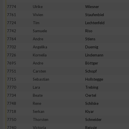
7774
Ulrike
Wiesner
7761
Vivien
Staufenbiel
7724
Tim
Lechtenfeld
7742
Samuele
Riso
7764
Andre
Stiens
7702
Angelika
Duemig
7726
Kornelia
Lindemann
7695
Andre
Böttger
7751
Carsten
Schopf
7715
Sebastian
Hollstegge
7770
Lara
Trebing
7734
Beate
Oertel
7748
Rene
Schilske
7718
Serkan
Kiyar
7750
Thorsten
Schneider
7740
Victoria
Reissig