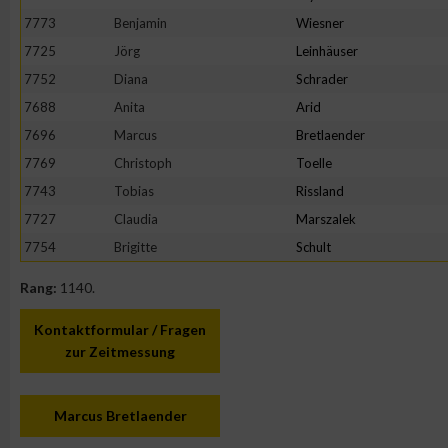
7773
Benjamin
Wiesner
Erstellung von Profilen zur Personalisierung von Inhalten
7725
Jörg
Leinhäuser
7752
Diana
Schrader
Verwendung von Profilen zur Auswahl personalisierter Inhalte
7688
Anita
Arid
7696
Marcus
Bretlaender
Messung der Werbeleistung
7769
Christoph
Toelle
7743
Tobias
Rissland
7727
Claudia
Marszalek
Messung der Performance von Inhalten
7754
Brigitte
Schult
Analyse von Zielgruppen durch Statistiken oder Kombinatione
Rang:
1140.
verschiedenen Quellen
Kontaktformular / Fragen
Entwicklung und Verbesserung der Angebote
zur Zeitmessung
Verwendung reduzierter Daten zur Auswahl von Inhalten
Marcus Bretlaender