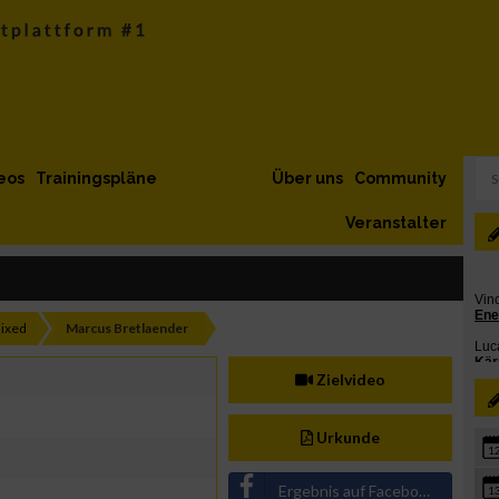
eos
Trainingspläne
Über uns
Community
Veranstalter
ixed
Marcus Bretlaender
Zielvideo
Urkunde
1
Ergebnis auf Facebook teilen
1