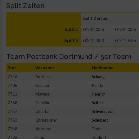
Split Zeiten
Split Zeiten
01:01:03.6
01:01:03.6
Split 1
00:40:48.0
01:41:51.6
Split 2
Team Postbank Dortmund / 5er Team
Stnr
Vorname
Nachname
7746
Andreas
Schang
7736
Kristian
Panitz
7711
Markus
Henrich
7758
Daniela
Seifert
7757
Chantal
Schwierzeck
7753
Christopher
Schubert
7768
Norman
Todt
7776
Simon
Ziethoff