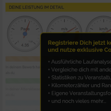
IAB-Besonderheiten:
Verwendung genauer Standortdaten
Geräte anhand von aktiv angeforderten Informationen identifi
Nicht-IAB-Verarbeitungszwecke:
Notwendig
Performance
Funktional
Werbung