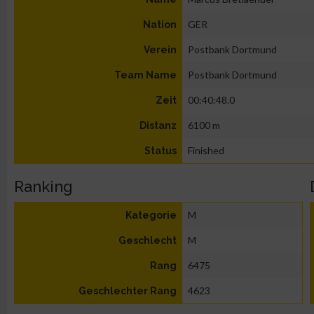
GER
Nation
Postbank Dortmund
Verein
Postbank Dortmund
Team Name
00:40:48.0
Zeit
6100 m
Distanz
Finished
Status
Ranking
M
Kategorie
M
Geschlecht
6475
Rang
4623
Geschlechter Rang