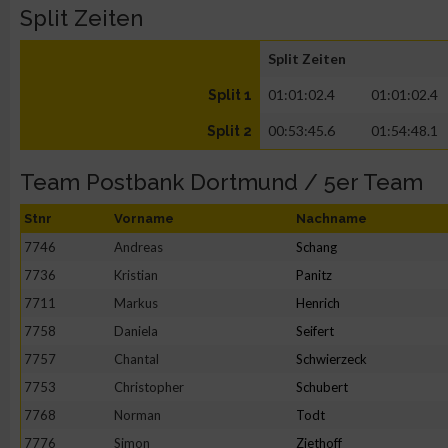
Split Zeiten
Split Zeiten
01:01:02.4
01:01:02.4
Split 1
00:53:45.6
01:54:48.1
Split 2
Team Postbank Dortmund / 5er Team
Stnr
Vorname
Nachname
7746
Andreas
Schang
7736
Kristian
Panitz
7711
Markus
Henrich
7758
Daniela
Seifert
7757
Chantal
Schwierzeck
7753
Christopher
Schubert
7768
Norman
Todt
7776
Simon
Ziethoff