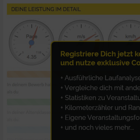
IAB-Besonderheiten:
Verwendung genauer Standortdaten
Geräte anhand von aktiv angeforderten Informationen identifi
Nicht-IAB-Verarbeitungszwecke:
Notwendig
Performance
Funktional
Werbung