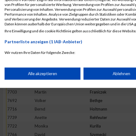
von Profilen für personalisierte Werbung. Verwendung von Profilen zur Auswahl p
7733
Peter
Nüsken
Personalisierung von Inhalten. Verwendung von Profilen zur Auswahl personalis
Performance von Inhalten. Analyse von Zielgruppen durch Statistiken oder Komb
7720
Andreas
Krause
und Verbesserung der Angebote. Verwendung reduzierter Daten zur Auswahl von
7708
Christian
Heidbrink
Daten können außerhalb der Europäischen Union weitergegeben und in die USA 
Ihre Einwilligung und die cookie Richtlinie gelten ausschließlich für diese Website
7701
Sevgi
Delibas
7689
Tanja
Atienza
Partnerliste anzeigen (1 IAB-Anbieter)
7698
Ealf
Büchert
Wir nutzen Ihre Daten für folgende Zwecke:
7775
Christian
Wolf
IAB-Verarbeitungszwecke:
7730
Norman
Morgenstern
Speichern von oder Zugriff auf Informationen auf einem Endge
Alle akzeptieren
Ablehnen
7706
Anja
Grabowski
7707
Brigitta
Hagedorn
Verwendung reduzierter Daten zur Auswahl von Werbeanzeige
7703
Martin
Franiczek
7692
Volker
Bethge
7716
Bernd
Holtmann
Erstellung von Profilen für personalisierte Werbung
7739
Anette
Rehfeuter
7722
Monika
Kurilla
Verwendung von Profilen zur Auswahl personalisierter Werbun
7766
David
Szymecki