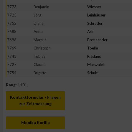
7773
Benjamin
Wiesner
Erstellung von Profilen zur Personalisierung von Inhalten
7725
Jörg
Leinhäuser
7752
Diana
Schrader
Verwendung von Profilen zur Auswahl personalisierter Inhalte
7688
Anita
Arid
7696
Marcus
Bretlaender
Messung der Werbeleistung
7769
Christoph
Toelle
7743
Tobias
Rissland
7727
Claudia
Marszalek
Messung der Performance von Inhalten
7754
Brigitte
Schult
Analyse von Zielgruppen durch Statistiken oder Kombinatione
Rang:
1101.
verschiedenen Quellen
Kontaktformular / Fragen
Entwicklung und Verbesserung der Angebote
zur Zeitmessung
Verwendung reduzierter Daten zur Auswahl von Inhalten
Monika Kurilla