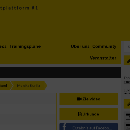
eos
Trainingspläne
Über uns
Community
Veranstalter
ixed
Monika Kurilla
Zielvideo
Urkunde
1
Ergebnis auf Facebook teilen
1