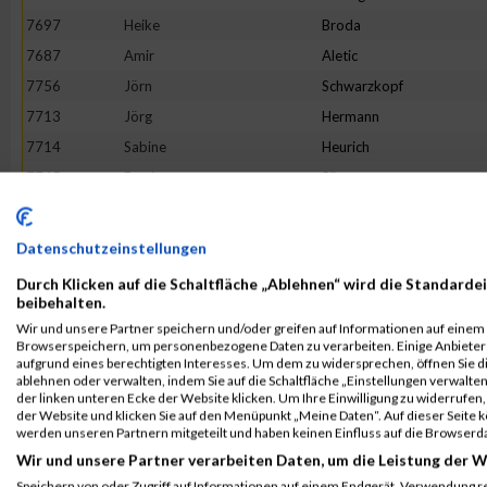
7697
Heike
Broda
7687
Amir
Aletic
7756
Jörn
Schwarzkopf
7713
Jörg
Hermann
7714
Sabine
Heurich
7745
Bettina
Sänger
7767
Ratko
Tepavac
7690
Sascha Baae
Baae
Datenschutzeinstellungen
7755
Andre
Schumacher
Durch Klicken auf die Schaltfläche „Ablehnen“ wird die Standardei
7710
Andrea
Hellmich
beibehalten.
Wir und unsere Partner speichern und/oder greifen auf Informationen auf einem G
7694
Marlena
Bornemann
Browserspeichern, um personenbezogene Daten zu verarbeiten. Einige Anbiete
7704
Hartmut
Fuhg
aufgrund eines berechtigten Interesses. Um dem zu widersprechen, öffnen Sie die
ablehnen oder verwalten, indem Sie auf die Schaltfläche „Einstellungen verwalten“
7741
Martin
Ringwelski
der linken unteren Ecke der Website klicken. Um Ihre Einwilligung zu widerrufen, 
der Website und klicken Sie auf den Menüpunkt „Meine Daten“. Auf dieser Seite 
7771
Jens
Treppe
werden unseren Partnern mitgeteilt und haben keinen Einfluss auf die Browserd
7728
Adele
Martens
Wir und unsere Partner verarbeiten Daten, um die Leistung der W
7723
Elzbieta
Kwiatkowska
Speichern von oder Zugriff auf Informationen auf einem Endgerät. Verwendung r