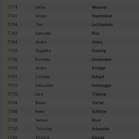
7774
Ulrike
Wiesner
7761
Vivien
Staufenbiel
7724
Tim
Lechtenfeld
7742
Samuele
Riso
7764
Andre
Stiens
7702
Angelika
Duemig
7726
Kornelia
Lindemann
7695
Andre
Böttger
7751
Carsten
Schopf
7715
Sebastian
Hollstegge
7770
Lara
Trebing
7734
Beate
Oertel
7748
Rene
Schilske
7718
Serkan
Kiyar
7750
Thorsten
Schneider
7740
Victoria
Reissig