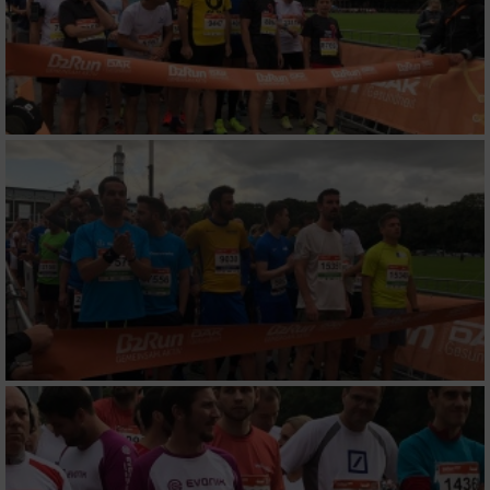
Partnerliste anzeigen (1 IAB-Anbieter)
Wir nutzen Ihre Daten für folgende Zwecke:
IAB-Verarbeitungszwecke:
Speichern von oder Zugriff auf Informationen
auf einem Endgerät
Verwendung reduzierter Daten zur Auswahl
von Werbeanzeigen
Erstellung von Profilen für personalisierte
Werbung
Verwendung von Profilen zur Auswahl
personalisierter Werbung
Erstellung von Profilen zur Personalisierung
von Inhalten
Verwendung von Profilen zur Auswahl
personalisierter Inhalte