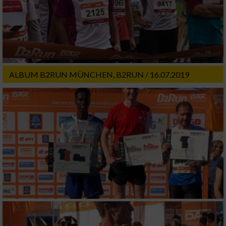
Messung der Werbeleistung
Messung der Performance von Inhalten
ALBUM B2RUN MÜNCHEN, B2RUN / 16.07.2019
Analyse von Zielgruppen durch Statistiken
oder Kombinationen von Daten aus
verschiedenen Quellen
Entwicklung und Verbesserung der Angebote
Verwendung reduzierter Daten zur Auswahl
von Inhalten
IAB-Besonderheiten:
Verwendung genauer Standortdaten
Geräte anhand von aktiv angeforderten