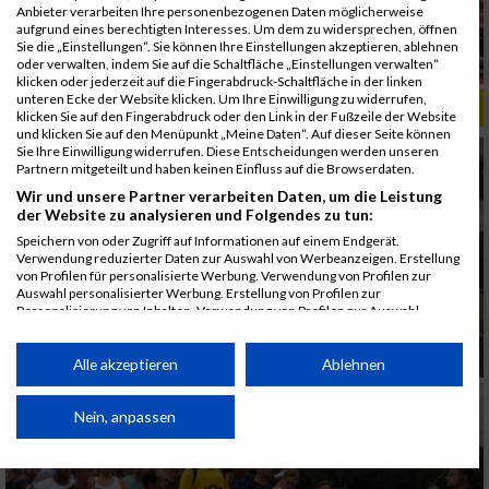
Anbieter verarbeiten Ihre personenbezogenen Daten möglicherweise
aufgrund eines berechtigten Interesses. Um dem zu widersprechen, öffnen
Sie die „Einstellungen“. Sie können Ihre Einstellungen akzeptieren, ablehnen
oder verwalten, indem Sie auf die Schaltfläche „Einstellungen verwalten“
klicken oder jederzeit auf die Fingerabdruck-Schaltfläche in der linken
unteren Ecke der Website klicken. Um Ihre Einwilligung zu widerrufen,
ALBUM B2RUN KÖLN / 05.09.2019
klicken Sie auf den Fingerabdruck oder den Link in der Fußzeile der Website
und klicken Sie auf den Menüpunkt „Meine Daten“. Auf dieser Seite können
Sie Ihre Einwilligung widerrufen. Diese Entscheidungen werden unseren
Partnern mitgeteilt und haben keinen Einfluss auf die Browserdaten.
Wir und unsere Partner verarbeiten Daten, um die Leistung
der Website zu analysieren und Folgendes zu tun:
Speichern von oder Zugriff auf Informationen auf einem Endgerät.
Verwendung reduzierter Daten zur Auswahl von Werbeanzeigen. Erstellung
von Profilen für personalisierte Werbung. Verwendung von Profilen zur
Auswahl personalisierter Werbung. Erstellung von Profilen zur
Personalisierung von Inhalten. Verwendung von Profilen zur Auswahl
personalisierter Inhalte. Messung der Werbeleistung. Messung der
Performance von Inhalten. Analyse von Zielgruppen durch Statistiken oder
Kombinationen von Daten aus verschiedenen Quellen. Entwicklung und
Alle akzeptieren
Ablehnen
Verbesserung der Angebote. Verwendung reduzierter Daten zur Auswahl
von Inhalten.
Daten können außerhalb der Europäischen Union weitergegeben und in die
Nein, anpassen
USA gesendet werden.
Ihre Einwilligung und die cookie Richtlinie gelten ausschließlich für diese
Website/App.