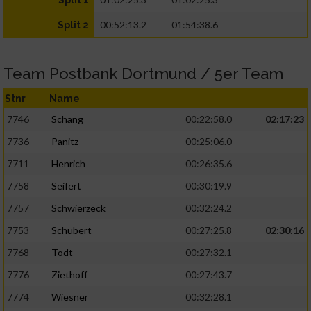
Split 1
00:52:13.2
01:54:38.6
Split 2
Team Postbank Dortmund / 5er Team
Stnr
Name
7746
Schang
00:22:58.0
02:17:23
7736
Panitz
00:25:06.0
7711
Henrich
00:26:35.6
7758
Seifert
00:30:19.9
7757
Schwierzeck
00:32:24.2
7753
Schubert
00:27:25.8
02:30:16
7768
Todt
00:27:32.1
7776
Ziethoff
00:27:43.7
7774
Wiesner
00:32:28.1