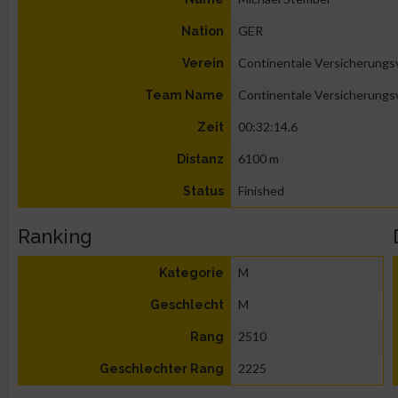
GER
Nation
Continentale Versicherung
Verein
Continentale Versicherung
Team Name
00:32:14.6
Zeit
6100 m
Distanz
Finished
Status
Ranking
M
Kategorie
M
Geschlecht
2510
Rang
2225
Geschlechter Rang