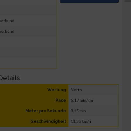
sverbund
sverbund
Details
Netto
Wertung
5:17 min/km
Pace
3,15 m/s
Meter pro Sekunde
11,35 km/h
Geschwindigkeit