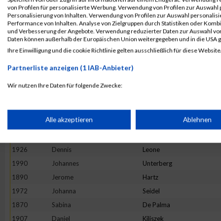
von Profilen für personalisierte Werbung. Verwendung von Profilen zur Auswahl p
1978
David
Sokol
Personalisierung von Inhalten. Verwendung von Profilen zur Auswahl personalis
Performance von Inhalten. Analyse von Zielgruppen durch Statistiken oder Komb
1878
Peter
Drenda
und Verbesserung der Angebote. Verwendung reduzierter Daten zur Auswahl von
1911
Dirk
Konisch
Daten können außerhalb der Europäischen Union weitergegeben und in die USA 
Ihre Einwilligung und die cookie Richtlinie gelten ausschließlich für diese Website
1979
Susanne
Spee
1876
Carolin
Drenda
Partnerliste anzeigen (1 IAB-Anbieter)
1853
Benjamin
Berktin
Wir nutzen Ihre Daten für folgende Zwecke:
1860
Marc
Bradtke
IAB-Verarbeitungszwecke:
1951
Felix
Pottmeyer
Speichern von oder Zugriff auf Informationen auf einem Endge
Alle akzeptieren
Ablehnen
1866
Ulrike
Bühler
1893
Kerstin
Heinemann-Koors
Verwendung reduzierter Daten zur Auswahl von Werbeanzeige
1926
Dennis
Leone
1990
Johannes
Unterberg
1890
Jerome
Hartz
Erstellung von Profilen für personalisierte Werbung
1972
Johanna
Seidel
1870
Sabina
De Palma
Verwendung von Profilen zur Auswahl personalisierter Werbun
1907
Daniel
Kiliszek