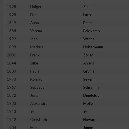
1998
Holger
Zenn
Erstellung von Profilen zur Personalisierung von Inhalten
1928
Eitel
Lutze
1849
Anna
Beier
Verwendung von Profilen zur Auswahl personalisierter Inhalte
1884
Verena
Feldkamp
1992
Ingo
Wachs
Messung der Werbeleistung
1898
Markus
Holtermann
2000
Frank
Zöller
1844
Silke
Ahlers
Messung der Performance von Inhalten
1889
Paula
Grynis
1973
Konrad
Severin
Analyse von Zielgruppen durch Statistiken oder Kombinatione
verschiedenen Quellen
1967
Sebastian
Schramm
1872
Jörg
Dingfeldt
Entwicklung und Verbesserung der Angebote
1933
Alexandra
Möller
1943
Yy
Yy
Verwendung reduzierter Daten zur Auswahl von Inhalten
1942
Christoph
Nowack
1904
Martin
Junge