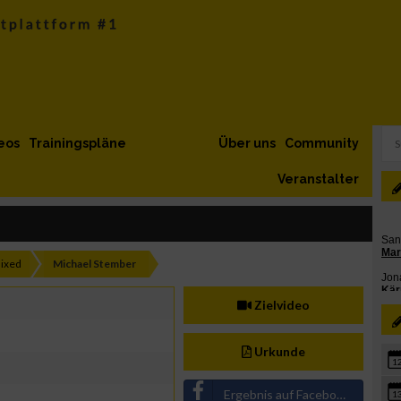
eos
Trainingspläne
Über uns
Community
Veranstalter
ixed
Michael Stember
Zielvideo
Urkunde
1
Ergebnis auf Facebook teilen
1