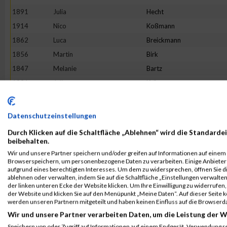
1891
Julia
Hecht
1914
Nico
Koßmann
1862
Luca
Breickmann
1856
Martin
Birk
1847
Melanie
Bartz
1921
Julia
Krüger
1984
Felix
Stichtmann
1996
Moritz
Worm
Datenschutzeinstellungen
1885
Sören
Floß
Durch Klicken auf die Schaltfläche „Ablehnen“ wird die Standardei
1901
Aileen
Hüttebräucker
beibehalten.
Wir und unsere Partner speichern und/oder greifen auf Informationen auf einem G
1916
Karolina Anna
Kraus
Browserspeichern, um personenbezogene Daten zu verarbeiten. Einige Anbiete
1925
Florian
Kuzaj
aufgrund eines berechtigten Interesses. Um dem zu widersprechen, öffnen Sie die
ablehnen oder verwalten, indem Sie auf die Schaltfläche „Einstellungen verwalten“
1941
Dominik
Noeske
der linken unteren Ecke der Website klicken. Um Ihre Einwilligung zu widerrufen, 
der Website und klicken Sie auf den Menüpunkt „Meine Daten“. Auf dieser Seite 
1924
Tim
Kurzhals
werden unseren Partnern mitgeteilt und haben keinen Einfluss auf die Browserd
1842
Svenja
Esser
Wir und unsere Partner verarbeiten Daten, um die Leistung der W
1894
Michaela
Henrich
Speichern von oder Zugriff auf Informationen auf einem Endgerät. Verwendung r