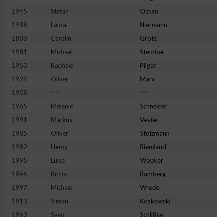
IAB-Besonderheiten:
1945
Stefan
Ocken
Verwendung genauer Standortdaten
1938
Laura
Niermann
1888
Carolin
Grote
1981
Michael
Stember
Geräte anhand von aktiv angeforderten Informationen identifi
1950
Raphael
Pilger
Nicht-IAB-Verarbeitungszwecke:
1929
Oliver
Marx
1908
---
---
Notwendig
1965
Melanie
Schneider
1991
Markus
Vester
Performance
1985
Oliver
Stolzmann
1982
Herny
Riemland
Funktional
1995
Luisa
Wopker
1846
Britta
Bamberg
Werbung
1997
Michael
Wrede
1913
Simon
Koskowski
1963
Sven
Schlißke