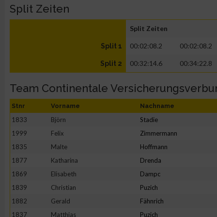
Split Zeiten
Split Zeiten
00:02:08.2
00:02:08.2
Split 1
00:32:14.6
00:34:22.8
Split 2
Team Continentale Versicherungsverbu
Stnr
Vorname
Nachname
1833
Björn
Stadie
1999
Felix
Zimmermann
1835
Malte
Hoffmann
1877
Katharina
Drenda
1869
Elisabeth
Dampc
1839
Christian
Puzich
1882
Gerald
Fähnrich
1837
Matthias
Puzich