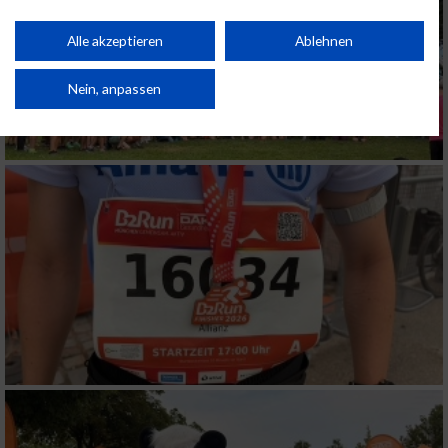
personalisierter Inhalte. Messung der Werbeleistung. Messung der
Performance von Inhalten. Analyse von Zielgruppen durch Statistiken oder
Kombinationen von Daten aus verschiedenen Quellen. Entwicklung und
Alle akzeptieren
Ablehnen
Verbesserung der Angebote. Verwendung reduzierter Daten zur Auswahl
von Inhalten.
Daten können außerhalb der Europäischen Union weitergegeben und in die
Nein, anpassen
USA gesendet werden.
Ihre Einwilligung und die cookie Richtlinie gelten ausschließlich für diese
Website/App.
Partnerliste anzeigen (1 IAB-Anbieter)
Wir nutzen Ihre Daten für folgende Zwecke:
IAB-Verarbeitungszwecke:
Speichern von oder Zugriff auf Informationen
auf einem Endgerät
Verwendung reduzierter Daten zur Auswahl
von Werbeanzeigen
Erstellung von Profilen für personalisierte
Werbung