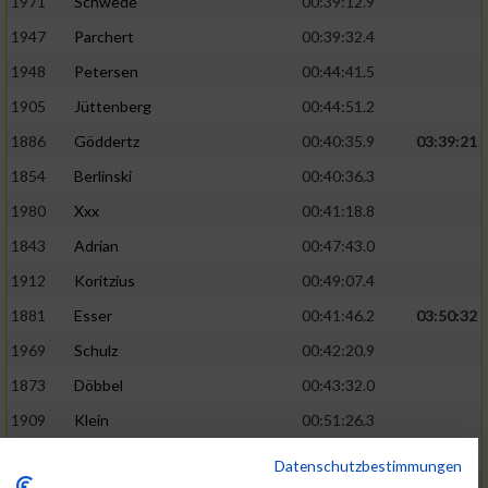
1971
Schwede
00:39:12.9
1947
Parchert
00:39:32.4
1948
Petersen
00:44:41.5
1905
Jüttenberg
00:44:51.2
1886
Göddertz
00:40:35.9
03:39:21
1854
Berlinski
00:40:36.3
1980
Xxx
00:41:18.8
1843
Adrian
00:47:43.0
1912
Koritzius
00:49:07.4
1881
Esser
00:41:46.2
03:50:32
1969
Schulz
00:42:20.9
1873
Döbbel
00:43:32.0
1909
Klein
00:51:26.3
1975
Sinstedten
00:51:26.7
Datenschutzbestimmungen