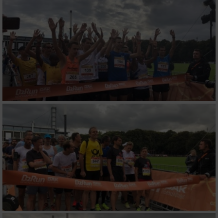
von Inhalten
IAB-Besonderheiten:
Verwendung genauer Standortdaten
Geräte anhand von aktiv angeforderten
Informationen identifizieren
Nicht-IAB-Verarbeitungszwecke:
Notwendig
Performance
Funktional
Werbung