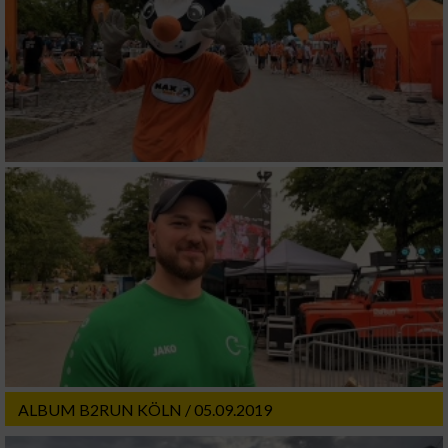
Verwendung von Profilen zur Auswahl
personalisierter Werbung
Erstellung von Profilen zur Personalisierung
von Inhalten
Verwendung von Profilen zur Auswahl
personalisierter Inhalte
Messung der Werbeleistung
Messung der Performance von Inhalten
Analyse von Zielgruppen durch Statistiken
oder Kombinationen von Daten aus
verschiedenen Quellen
Entwicklung und Verbesserung der Angebote
ALBUM B2RUN KÖLN / 05.09.2019
Verwendung reduzierter Daten zur Auswahl