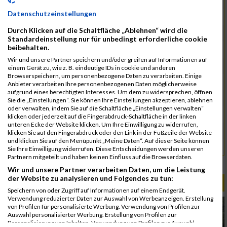
1935
Neuberg
00:44:46.6
03:58:33
Datenschutzeinstellungen
1917
Krause
00:44:52.7
Durch Klicken auf die Schaltfläche „Ablehnen“ wird die
1859
Borghoff
00:45:01.3
Standardeinstellung nur für unbedingt erforderliche cookie
beibehalten.
1867
Bürger
00:51:26.8
Wir und unsere Partner speichern und/oder greifen auf Informationen auf
1994
Wolf
00:52:26.0
einem Gerät zu, wie z. B. eindeutige IDs in cookie und anderen
Browserspeichern, um personenbezogene Daten zu verarbeiten. Einige
1936
Neuhaus
00:45:04.4
04:13:04
Anbieter verarbeiten Ihre personenbezogenen Daten möglicherweise
aufgrund eines berechtigten Interesses. Um dem zu widersprechen, öffnen
1892
Heermann
00:46:07.7
Sie die „Einstellungen“. Sie können Ihre Einstellungen akzeptieren, ablehnen
oder verwalten, indem Sie auf die Schaltfläche „Einstellungen verwalten“
1918
Krauss
00:47:45.8
klicken oder jederzeit auf die Fingerabdruck-Schaltfläche in der linken
unteren Ecke der Website klicken. Um Ihre Einwilligung zu widerrufen,
1988
Timpe
00:57:02.7
klicken Sie auf den Fingerabdruck oder den Link in der Fußzeile der Website
und klicken Sie auf den Menüpunkt „Meine Daten“. Auf dieser Seite können
1939
Niestendiedrich
00:57:03.7
Sie Ihre Einwilligung widerrufen. Diese Entscheidungen werden unseren
Partnern mitgeteilt und haben keinen Einfluss auf die Browserdaten.
Rang:
365.
Wir und unsere Partner verarbeiten Daten, um die Leistung
der Website zu analysieren und Folgendes zu tun:
ALBUM B2RUN MÜNCHEN / 15.07.2026
Speichern von oder Zugriff auf Informationen auf einem Endgerät.
Verwendung reduzierter Daten zur Auswahl von Werbeanzeigen. Erstellung
von Profilen für personalisierte Werbung. Verwendung von Profilen zur
Auswahl personalisierter Werbung. Erstellung von Profilen zur
Personalisierung von Inhalten. Verwendung von Profilen zur Auswahl