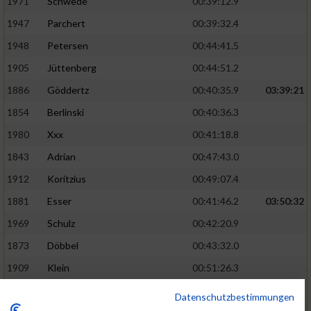
1971
Schwede
00:39:12.9
1947
Parchert
00:39:32.4
1948
Petersen
00:44:41.5
1905
Jüttenberg
00:44:51.2
1886
Göddertz
00:40:35.9
03:39:21
1854
Berlinski
00:40:36.3
1980
Xxx
00:41:18.8
1843
Adrian
00:47:43.0
1912
Koritzius
00:49:07.4
1881
Esser
00:41:46.2
03:50:32
1969
Schulz
00:42:20.9
1873
Döbbel
00:43:32.0
1909
Klein
00:51:26.3
1975
Sinstedten
00:51:26.7
Datenschutzbestimmungen