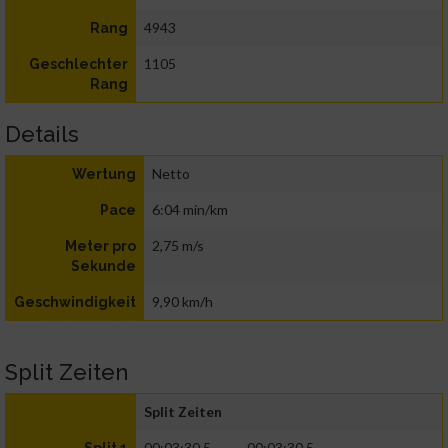
4943
Rang
1105
Geschlechter
Rang
Details
Netto
Wertung
6:04 min/km
Pace
2,75 m/s
Meter pro
Sekunde
9,90 km/h
Geschwindigkeit
Split Zeiten
Split Zeiten
00:03:30.5
00:03:30.5