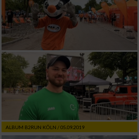
Verwendung von Profilen zur Auswahl
personalisierter Werbung
Erstellung von Profilen zur Personalisierung
von Inhalten
Verwendung von Profilen zur Auswahl
personalisierter Inhalte
Messung der Werbeleistung
Messung der Performance von Inhalten
Analyse von Zielgruppen durch Statistiken
oder Kombinationen von Daten aus
verschiedenen Quellen
Entwicklung und Verbesserung der Angebote
ALBUM B2RUN KÖLN / 05.09.2019
Verwendung reduzierter Daten zur Auswahl