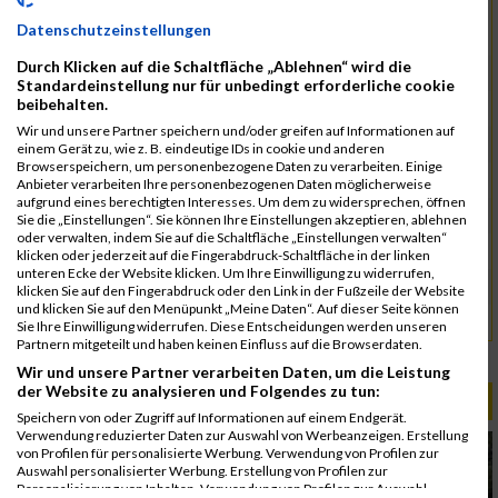
1935
Neuberg
00:44:46.6
03:58:33
Datenschutzeinstellungen
1917
Krause
00:44:52.7
Durch Klicken auf die Schaltfläche „Ablehnen“ wird die
1859
Borghoff
00:45:01.3
Standardeinstellung nur für unbedingt erforderliche cookie
beibehalten.
1867
Bürger
00:51:26.8
Wir und unsere Partner speichern und/oder greifen auf Informationen auf
1994
Wolf
00:52:26.0
einem Gerät zu, wie z. B. eindeutige IDs in cookie und anderen
Browserspeichern, um personenbezogene Daten zu verarbeiten. Einige
1936
Neuhaus
00:45:04.4
04:13:04
Anbieter verarbeiten Ihre personenbezogenen Daten möglicherweise
aufgrund eines berechtigten Interesses. Um dem zu widersprechen, öffnen
1892
Heermann
00:46:07.7
Sie die „Einstellungen“. Sie können Ihre Einstellungen akzeptieren, ablehnen
oder verwalten, indem Sie auf die Schaltfläche „Einstellungen verwalten“
1918
Krauss
00:47:45.8
klicken oder jederzeit auf die Fingerabdruck-Schaltfläche in der linken
unteren Ecke der Website klicken. Um Ihre Einwilligung zu widerrufen,
1988
Timpe
00:57:02.7
klicken Sie auf den Fingerabdruck oder den Link in der Fußzeile der Website
und klicken Sie auf den Menüpunkt „Meine Daten“. Auf dieser Seite können
1939
Niestendiedrich
00:57:03.7
Sie Ihre Einwilligung widerrufen. Diese Entscheidungen werden unseren
Partnern mitgeteilt und haben keinen Einfluss auf die Browserdaten.
Rang:
341.
Wir und unsere Partner verarbeiten Daten, um die Leistung
der Website zu analysieren und Folgendes zu tun:
ALBUM B2RUN MÜNCHEN / 15.07.2026
Speichern von oder Zugriff auf Informationen auf einem Endgerät.
Verwendung reduzierter Daten zur Auswahl von Werbeanzeigen. Erstellung
von Profilen für personalisierte Werbung. Verwendung von Profilen zur
Auswahl personalisierter Werbung. Erstellung von Profilen zur
Personalisierung von Inhalten. Verwendung von Profilen zur Auswahl