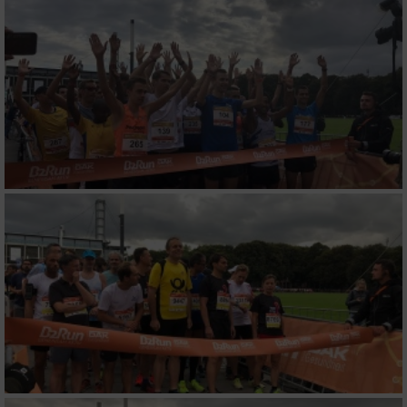
von Inhalten
IAB-Besonderheiten:
Verwendung genauer Standortdaten
Geräte anhand von aktiv angeforderten
Informationen identifizieren
Nicht-IAB-Verarbeitungszwecke:
Notwendig
Performance
Funktional
Werbung