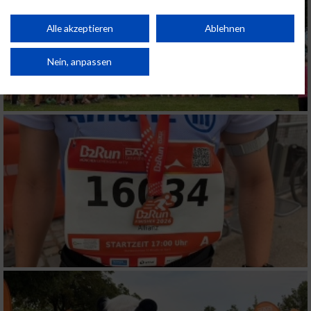
personalisierter Inhalte. Messung der Werbeleistung. Messung der
Performance von Inhalten. Analyse von Zielgruppen durch Statistiken oder
Kombinationen von Daten aus verschiedenen Quellen. Entwicklung und
Alle akzeptieren
Ablehnen
Verbesserung der Angebote. Verwendung reduzierter Daten zur Auswahl
von Inhalten.
Daten können außerhalb der Europäischen Union weitergegeben und in die
Nein, anpassen
USA gesendet werden.
Ihre Einwilligung und die cookie Richtlinie gelten ausschließlich für diese
Website/App.
Partnerliste anzeigen (1 IAB-Anbieter)
Wir nutzen Ihre Daten für folgende Zwecke:
IAB-Verarbeitungszwecke:
Speichern von oder Zugriff auf Informationen
auf einem Endgerät
Verwendung reduzierter Daten zur Auswahl
von Werbeanzeigen
Erstellung von Profilen für personalisierte
Werbung