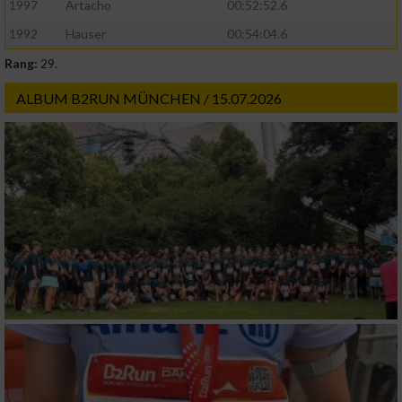
1997
Artacho
00:52:52.6
1992
Hauser
00:54:04.6
Rang:
29.
ALBUM B2RUN MÜNCHEN / 15.07.2026