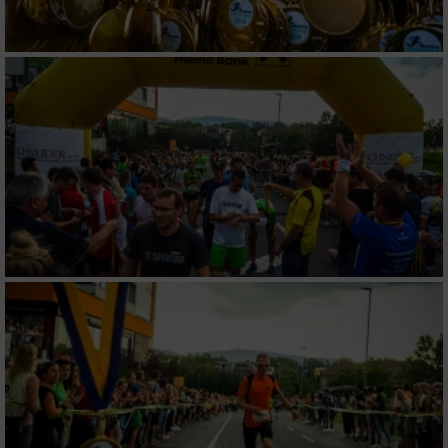
Geräte anhand von aktiv angeforderten
Informationen identifizieren
Nicht-IAB-Verarbeitungszwecke:
Notwendig
Performance
Funktional
Werbung