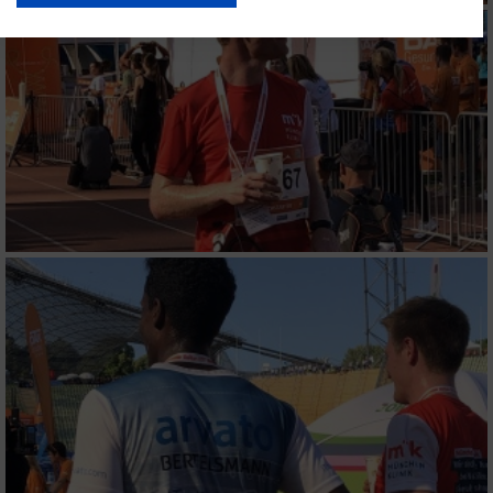
USA gesendet werden.
Ihre Einwilligung und die cookie Richtlinie gelten ausschließlich für diese
Website/App.
Partnerliste anzeigen (1 IAB-Anbieter)
Wir nutzen Ihre Daten für folgende Zwecke:
IAB-Verarbeitungszwecke:
Speichern von oder Zugriff auf Informationen
auf einem Endgerät
Verwendung reduzierter Daten zur Auswahl
von Werbeanzeigen
Erstellung von Profilen für personalisierte
Werbung
Verwendung von Profilen zur Auswahl
personalisierter Werbung
Erstellung von Profilen zur Personalisierung
von Inhalten