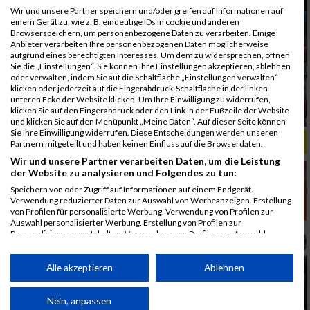
Wir und unsere Partner speichern und/oder greifen auf Informationen auf
einem Gerät zu, wie z. B. eindeutige IDs in cookie und anderen
Browserspeichern, um personenbezogene Daten zu verarbeiten. Einige
Anbieter verarbeiten Ihre personenbezogenen Daten möglicherweise
aufgrund eines berechtigten Interesses. Um dem zu widersprechen, öffnen
Sie die „Einstellungen“. Sie können Ihre Einstellungen akzeptieren, ablehnen
oder verwalten, indem Sie auf die Schaltfläche „Einstellungen verwalten“
klicken oder jederzeit auf die Fingerabdruck-Schaltfläche in der linken
unteren Ecke der Website klicken. Um Ihre Einwilligung zu widerrufen,
klicken Sie auf den Fingerabdruck oder den Link in der Fußzeile der Website
und klicken Sie auf den Menüpunkt „Meine Daten“. Auf dieser Seite können
Sie Ihre Einwilligung widerrufen. Diese Entscheidungen werden unseren
ALBUM B2RUN MÜNCHEN, B2RUN / 16.07.2019
Partnern mitgeteilt und haben keinen Einfluss auf die Browserdaten.
Wir und unsere Partner verarbeiten Daten, um die Leistung
der Website zu analysieren und Folgendes zu tun:
Speichern von oder Zugriff auf Informationen auf einem Endgerät.
Verwendung reduzierter Daten zur Auswahl von Werbeanzeigen. Erstellung
von Profilen für personalisierte Werbung. Verwendung von Profilen zur
Auswahl personalisierter Werbung. Erstellung von Profilen zur
Personalisierung von Inhalten. Verwendung von Profilen zur Auswahl
personalisierter Inhalte. Messung der Werbeleistung. Messung der
Performance von Inhalten. Analyse von Zielgruppen durch Statistiken oder
Kombinationen von Daten aus verschiedenen Quellen. Entwicklung und
Alle akzeptieren
Ablehnen
Verbesserung der Angebote. Verwendung reduzierter Daten zur Auswahl
von Inhalten.
Daten können außerhalb der Europäischen Union weitergegeben und in die
Nein, anpassen