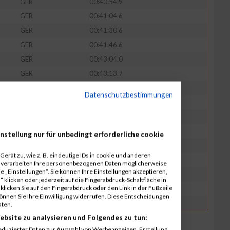
GER
00:40:54.9
GER
00:41:04.6
GER
00:41:30.6
GER
00:41:46.6
GER
00:43:04.0
GER
00:43:13.7
GER
00:48:02.4
Datenschutzbestimmungen
GER
00:48:03.2
GER
00:48:18.3
GER
00:48:18.6
nstellung nur für unbedingt erforderliche cookie
GER
00:48:44.5
erät zu, wie z. B. eindeutige IDs in cookie und anderen
GER
00:52:17.9
r verarbeiten Ihre personenbezogenen Daten möglicherweise
 „Einstellungen“. Sie können Ihre Einstellungen akzeptieren,
GER
00:52:18.7
 klicken oder jederzeit auf die Fingerabdruck-Schaltfläche in
klicken Sie auf den Fingerabdruck oder den Link in der Fußzeile
GER
00:52:52.6
können Sie Ihre Einwilligung widerrufen. Diese Entscheidungen
GER
00:54:04.6
aten.
ebsite zu analysieren und Folgendes zu tun:
eduzierter Daten zur Auswahl von Werbeanzeigen. Erstellung