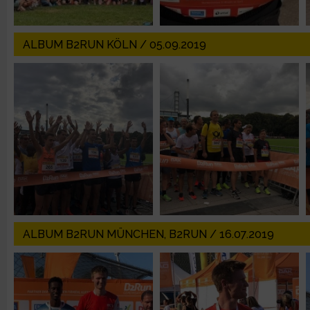
IAB-Besonderheiten:
Verwendung genauer Standortdaten
ALBUM B2RUN KÖLN / 05.09.2019
Geräte anhand von aktiv angeforderten Informationen identifi
Nicht-IAB-Verarbeitungszwecke:
Notwendig
Performance
Funktional
ALBUM B2RUN MÜNCHEN, B2RUN / 16.07.2019
Werbung