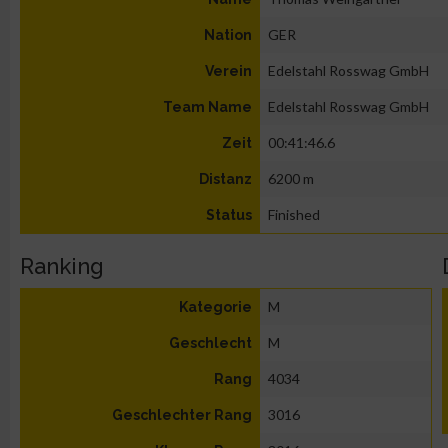
GER
Nation
Edelstahl Rosswag GmbH
Verein
Edelstahl Rosswag GmbH
Team Name
00:41:46.6
Zeit
6200 m
Distanz
Finished
Status
Ranking
M
Kategorie
M
Geschlecht
4034
Rang
3016
Geschlechter Rang