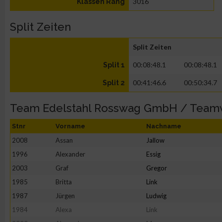
3016
Klassen Rang
Split Zeiten
Split Zeiten
00:08:48.1
00:08:48.1
Split 1
00:41:46.6
00:50:34.7
Split 2
Team Edelstahl Rosswag GmbH / Team
Stnr
Vorname
Nachname
2008
Assan
Jallow
1996
Alexander
Essig
2003
Graf
Gregor
1985
Britta
Link
1987
Jürgen
Ludwig
1984
Alexa
Link