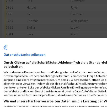
2005
Rolf
Lutzweiler
1982
Harald
Jäger
1993
Jan
Herrmann
1989
Thomas
Weingärtner
1986
Emilia
Ludwig
2011
Sara
Koch
1991
Julius
Kopietzki
2009
Diana
Heidt
2012
Birgit
Ludwig
Datenschutzeinstellungen
2006
Franz
Benz
Durch Klicken auf die Schaltfläche „Ablehnen“ wird die Standardei
beibehalten.
2010
Heidi
Koch
Wir und unsere Partner speichern und/oder greifen auf Informationen auf einem G
2013
Lisa
Renz
Browserspeichern, um personenbezogene Daten zu verarbeiten. Einige Anbiete
aufgrund eines berechtigten Interesses. Um dem zu widersprechen, öffnen Sie die
2007
Carina
Farr
ablehnen oder verwalten, indem Sie auf die Schaltfläche „Einstellungen verwalten“
der linken unteren Ecke der Website klicken. Um Ihre Einwilligung zu widerrufen, 
1997
Frank
Artacho
der Website und klicken Sie auf den Menüpunkt „Meine Daten“. Auf dieser Seite 
1992
Markus
Hauser
werden unseren Partnern mitgeteilt und haben keinen Einfluss auf die Browserd
Wir und unsere Partner verarbeiten Daten, um die Leistung der W
Rang:
29.
Speichern von oder Zugriff auf Informationen auf einem Endgerät. Verwendung r