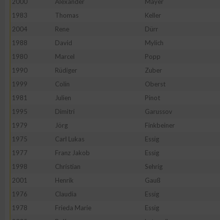
2000
Alexander
Mayer
1983
Thomas
Keller
2004
Rene
Dürr
1988
David
Mylich
1980
Marcel
Popp
1990
Rüdiger
Zuber
1999
Colin
Oberst
1981
Julien
Pinot
1995
Dimitri
Garussov
1979
Jörg
Finkbeiner
1975
Carl Lukas
Essig
1977
Franz Jakob
Essig
1998
Christian
Sehrig
2001
Henrik
Gauß
1976
Claudia
Essig
1978
Frieda Marie
Essig