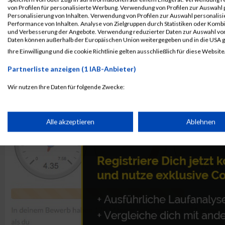
von Profilen für personalisierte Werbung. Verwendung von Profilen zur Auswahl p
Kontaktformular / Fragen
Personalisierung von Inhalten. Verwendung von Profilen zur Auswahl personalis
Performance von Inhalten. Analyse von Zielgruppen durch Statistiken oder Komb
zur Zeitmessung
und Verbesserung der Angebote. Verwendung reduzierter Daten zur Auswahl von
Daten können außerhalb der Europäischen Union weitergegeben und in die USA 
Ihre Einwilligung und die cookie Richtlinie gelten ausschließlich für diese Website
Thomas Weingärtner
Partnerliste anzeigen (1 IAB-Anbieter)
Wir nutzen Ihre Daten für folgende Zwecke:
IAB-Verarbeitungszwecke:
Speichern von oder Zugriff auf Informationen auf einem Endge
Alle akzeptieren
Ablehnen
Verwendung reduzierter Daten zur Auswahl von Werbeanzeige
Erstellung von Profilen für personalisierte Werbung
Verwendung von Profilen zur Auswahl personalisierter Werbun