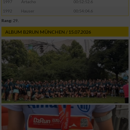
1997
Artacho
00:52:52.6
1992
Hauser
00:54:04.6
Rang:
29.
ALBUM B2RUN MÜNCHEN / 15.07.2026