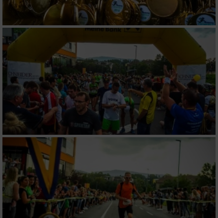
Geräte anhand von aktiv angeforderten
Informationen identifizieren
Nicht-IAB-Verarbeitungszwecke:
Notwendig
Performance
Funktional
Werbung