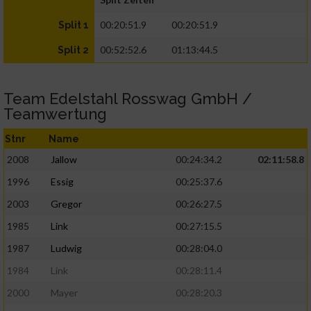
00:20:51.9
00:20:51.9
Split 1
00:52:52.6
01:13:44.5
Split 2
Team Edelstahl Rosswag GmbH /
Teamwertung
Stnr
Name
2008
Jallow
00:24:34.2
02:11:58.8
1996
Essig
00:25:37.6
2003
Gregor
00:26:27.5
1985
Link
00:27:15.5
1987
Ludwig
00:28:04.0
1984
Link
00:28:11.4
2000
Mayer
00:28:20.3