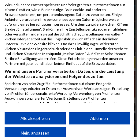
Wir und unsere Partner speichern und/oder greifen auf Informationen auf
einem Gerät zu, wie z. B. eindeutige IDs in cookie und anderen
Browserspeichern, um personenbezogene Daten zu verarbeiten. Einige
Anbieter verarbeiten Ihre personenbezogenen Daten möglicherweise
aufgrund eines berechtigten Interesses. Um dem zu widersprechen, öffnen
Sie die „Einstellungen“. Sie können Ihre Einstellungen akzeptieren, ablehnen
oder verwalten, indem Sie auf die Schaltfläche „Einstellungen verwalten“
klicken oder jederzeit auf die Fingerabdruck-Schaltfläche in der linken
unteren Ecke der Website klicken. Um Ihre Einwilligung zu widerrufen,
klicken Sie auf den Fingerabdruck oder den Link in der Fußzeile der Website
und klicken Sie auf den Menüpunkt „Meine Daten“. Auf dieser Seite können
Sie Ihre Einwilligung widerrufen. Diese Entscheidungen werden unseren
ALBUM B2RUN MÜNCHEN, B2RUN / 16.07.2019
Partnern mitgeteilt und haben keinen Einfluss auf die Browserdaten.
Wir und unsere Partner verarbeiten Daten, um die Leistung
der Website zu analysieren und Folgendes zu tun:
Speichern von oder Zugriff auf Informationen auf einem Endgerät.
Verwendung reduzierter Daten zur Auswahl von Werbeanzeigen. Erstellung
von Profilen für personalisierte Werbung. Verwendung von Profilen zur
Auswahl personalisierter Werbung. Erstellung von Profilen zur
Personalisierung von Inhalten. Verwendung von Profilen zur Auswahl
personalisierter Inhalte. Messung der Werbeleistung. Messung der
Performance von Inhalten. Analyse von Zielgruppen durch Statistiken oder
Kombinationen von Daten aus verschiedenen Quellen. Entwicklung und
Alle akzeptieren
Ablehnen
Verbesserung der Angebote. Verwendung reduzierter Daten zur Auswahl
von Inhalten.
Daten können außerhalb der Europäischen Union weitergegeben und in die
Nein, anpassen