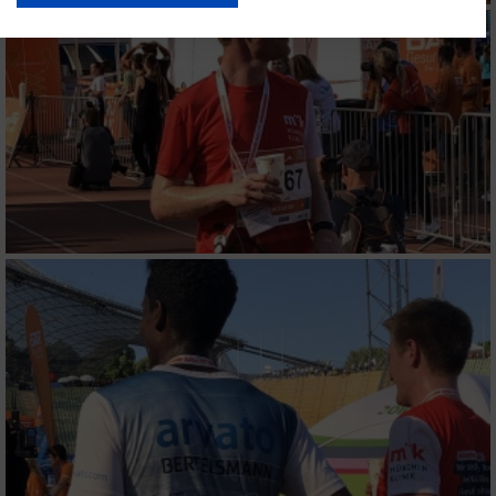
USA gesendet werden.
Ihre Einwilligung und die cookie Richtlinie gelten ausschließlich für diese
Website/App.
Partnerliste anzeigen (1 IAB-Anbieter)
Wir nutzen Ihre Daten für folgende Zwecke:
IAB-Verarbeitungszwecke:
Speichern von oder Zugriff auf Informationen
auf einem Endgerät
Verwendung reduzierter Daten zur Auswahl
von Werbeanzeigen
Erstellung von Profilen für personalisierte
Werbung
Verwendung von Profilen zur Auswahl
personalisierter Werbung
Erstellung von Profilen zur Personalisierung
von Inhalten