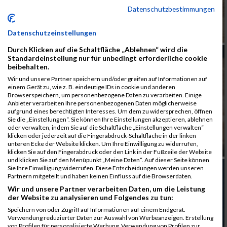
Datenschutzbestimmungen
Datenschutzeinstellungen
Durch Klicken auf die Schaltfläche „Ablehnen“ wird die
Standardeinstellung nur für unbedingt erforderliche cookie
beibehalten.
Wir und unsere Partner speichern und/oder greifen auf Informationen auf
einem Gerät zu, wie z. B. eindeutige IDs in cookie und anderen
Browserspeichern, um personenbezogene Daten zu verarbeiten. Einige
Anbieter verarbeiten Ihre personenbezogenen Daten möglicherweise
aufgrund eines berechtigten Interesses. Um dem zu widersprechen, öffnen
Sie die „Einstellungen“. Sie können Ihre Einstellungen akzeptieren, ablehnen
oder verwalten, indem Sie auf die Schaltfläche „Einstellungen verwalten“
klicken oder jederzeit auf die Fingerabdruck-Schaltfläche in der linken
unteren Ecke der Website klicken. Um Ihre Einwilligung zu widerrufen,
klicken Sie auf den Fingerabdruck oder den Link in der Fußzeile der Website
und klicken Sie auf den Menüpunkt „Meine Daten“. Auf dieser Seite können
Sie Ihre Einwilligung widerrufen. Diese Entscheidungen werden unseren
Partnern mitgeteilt und haben keinen Einfluss auf die Browserdaten.
Wir und unsere Partner verarbeiten Daten, um die Leistung
der Website zu analysieren und Folgendes zu tun:
Speichern von oder Zugriff auf Informationen auf einem Endgerät.
Verwendung reduzierter Daten zur Auswahl von Werbeanzeigen. Erstellung
von Profilen für personalisierte Werbung. Verwendung von Profilen zur