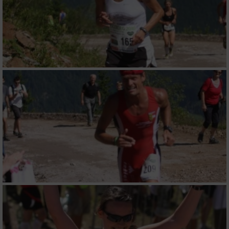
Werbung
Verwendung von Profilen zur Auswahl
personalisierter Werbung
Erstellung von Profilen zur Personalisierung
von Inhalten
Verwendung von Profilen zur Auswahl
personalisierter Inhalte
Messung der Werbeleistung
Messung der Performance von Inhalten
Analyse von Zielgruppen durch Statistiken
oder Kombinationen von Daten aus
verschiedenen Quellen
Entwicklung und Verbesserung der Angebote