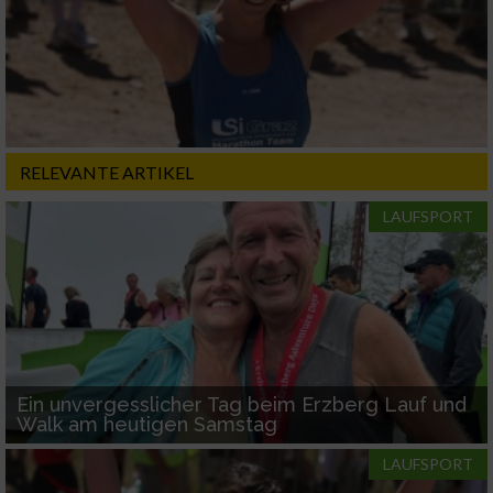
Verwendung reduzierter Daten zur Auswahl
von Inhalten
IAB-Besonderheiten:
Verwendung genauer Standortdaten
RELEVANTE ARTIKEL
Geräte anhand von aktiv angeforderten
Informationen identifizieren
LAUFSPORT
Nicht-IAB-Verarbeitungszwecke:
Notwendig
Performance
Ein unvergesslicher Tag beim Erzberg Lauf und
Walk am heutigen Samstag
Funktional
LAUFSPORT