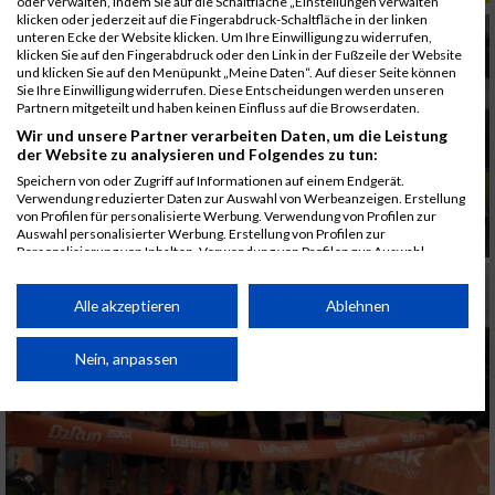
oder verwalten, indem Sie auf die Schaltfläche „Einstellungen verwalten“
klicken oder jederzeit auf die Fingerabdruck-Schaltfläche in der linken
unteren Ecke der Website klicken. Um Ihre Einwilligung zu widerrufen,
klicken Sie auf den Fingerabdruck oder den Link in der Fußzeile der Website
und klicken Sie auf den Menüpunkt „Meine Daten“. Auf dieser Seite können
Sie Ihre Einwilligung widerrufen. Diese Entscheidungen werden unseren
Partnern mitgeteilt und haben keinen Einfluss auf die Browserdaten.
Wir und unsere Partner verarbeiten Daten, um die Leistung
der Website zu analysieren und Folgendes zu tun:
Speichern von oder Zugriff auf Informationen auf einem Endgerät.
Verwendung reduzierter Daten zur Auswahl von Werbeanzeigen. Erstellung
von Profilen für personalisierte Werbung. Verwendung von Profilen zur
Auswahl personalisierter Werbung. Erstellung von Profilen zur
Personalisierung von Inhalten. Verwendung von Profilen zur Auswahl
personalisierter Inhalte. Messung der Werbeleistung. Messung der
Performance von Inhalten. Analyse von Zielgruppen durch Statistiken oder
Kombinationen von Daten aus verschiedenen Quellen. Entwicklung und
Alle akzeptieren
Ablehnen
Verbesserung der Angebote. Verwendung reduzierter Daten zur Auswahl
von Inhalten.
Daten können außerhalb der Europäischen Union weitergegeben und in die
Nein, anpassen
USA gesendet werden.
Ihre Einwilligung und die cookie Richtlinie gelten ausschließlich für diese
Website/App.
Partnerliste anzeigen (1 IAB-Anbieter)