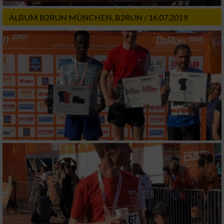
ALBUM B2RUN MÜNCHEN, B2RUN / 16.07.2019
Messung der Performance von Inhalten
Analyse von Zielgruppen durch Statistiken
oder Kombinationen von Daten aus
verschiedenen Quellen
Entwicklung und Verbesserung der Angebote
Verwendung reduzierter Daten zur Auswahl
von Inhalten
IAB-Besonderheiten:
Verwendung genauer Standortdaten
Geräte anhand von aktiv angeforderten
Informationen identifizieren
Nicht-IAB-Verarbeitungszwecke: