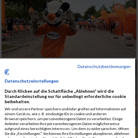
Datenschutzbestimmungen
Datenschutzeinstellungen
Durch Klicken auf die Schaltfläche „Ablehnen“ wird die
Standardeinstellung nur für unbedingt erforderliche cookie
beibehalten.
Wir und unsere Partner speichern und/oder greifen auf Informationen auf
einem Gerät zu, wie z. B. eindeutige IDs in cookie und anderen
Browserspeichern, um personenbezogene Daten zu verarbeiten. Einige
Anbieter verarbeiten Ihre personenbezogenen Daten möglicherweise
aufgrund eines berechtigten Interesses. Um dem zu widersprechen, öffnen
ALBUM B2RUN KÖLN / 05.09.2019
Sie die „Einstellungen“. Sie können Ihre Einstellungen akzeptieren, ablehnen