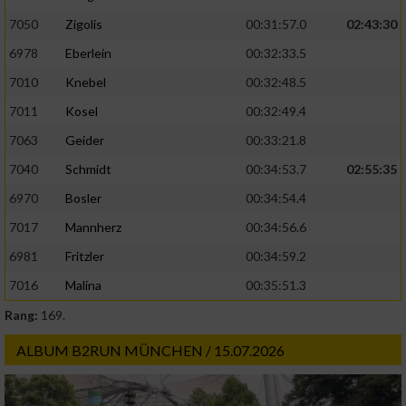
7050
Zigolis
00:31:57.0
02:43:30
6978
Eberlein
00:32:33.5
7010
Knebel
00:32:48.5
7011
Kosel
00:32:49.4
7063
Geider
00:33:21.8
7040
Schmidt
00:34:53.7
02:55:35
6970
Bosler
00:34:54.4
7017
Mannherz
00:34:56.6
6981
Fritzler
00:34:59.2
7016
Malina
00:35:51.3
Rang:
169.
ALBUM B2RUN MÜNCHEN / 15.07.2026