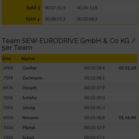
00:07:31.9
00:24:12.8
Split 3
00:08:55.3
00:33:08.2
Split 4
Team SEW-EURODRIVE GmbH & Co KG /
5er Team
Stnr
Name
6986
Geißler
00:20:58.4
01:51:28
7048
Zachmann
00:22:08.1
6976
Donath
00:22:37.9
7038
Schäfer
00:22:39.0
7054
Jeiszig
00:23:05.3
6990
Noname
00:23:06.8
01:56:44
7026
Pilatyk
00:23:12.9
7036
Schad
00:23:17.1