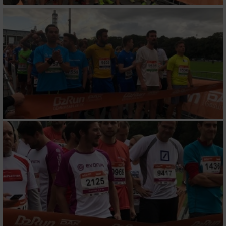
Wir nutzen Ihre Daten für folgende Zwecke:
IAB-Verarbeitungszwecke:
Speichern von oder Zugriff auf Informationen
auf einem Endgerät
Verwendung reduzierter Daten zur Auswahl
von Werbeanzeigen
Erstellung von Profilen für personalisierte
Werbung
Verwendung von Profilen zur Auswahl
personalisierter Werbung
Erstellung von Profilen zur Personalisierung
von Inhalten
Verwendung von Profilen zur Auswahl
personalisierter Inhalte
Messung der Werbeleistung