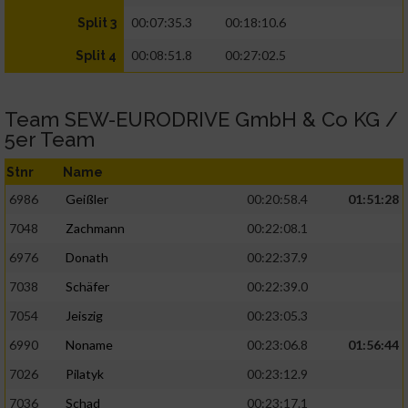
00:07:35.3
00:18:10.6
Split 3
00:08:51.8
00:27:02.5
Split 4
Team SEW-EURODRIVE GmbH & Co KG /
5er Team
Stnr
Name
6986
Geißler
00:20:58.4
01:51:28
7048
Zachmann
00:22:08.1
6976
Donath
00:22:37.9
7038
Schäfer
00:22:39.0
7054
Jeiszig
00:23:05.3
6990
Noname
00:23:06.8
01:56:44
7026
Pilatyk
00:23:12.9
7036
Schad
00:23:17.1