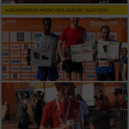
ALBUM B2RUN MÜNCHEN, B2RUN / 16.07.2019
Messung der Performance von Inhalten
Analyse von Zielgruppen durch Statistiken
oder Kombinationen von Daten aus
verschiedenen Quellen
Entwicklung und Verbesserung der Angebote
Verwendung reduzierter Daten zur Auswahl
von Inhalten
IAB-Besonderheiten:
Verwendung genauer Standortdaten
Geräte anhand von aktiv angeforderten
Informationen identifizieren
Nicht-IAB-Verarbeitungszwecke: