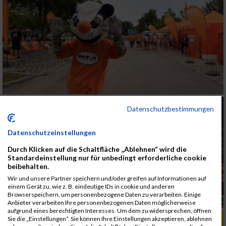
Datenschutzbestimmungen
Datenschutzeinstellungen
Durch Klicken auf die Schaltfläche „Ablehnen“ wird die
Standardeinstellung nur für unbedingt erforderliche cookie
beibehalten.
Wir und unsere Partner speichern und/oder greifen auf Informationen auf
einem Gerät zu, wie z. B. eindeutige IDs in cookie und anderen
Browserspeichern, um personenbezogene Daten zu verarbeiten. Einige
Anbieter verarbeiten Ihre personenbezogenen Daten möglicherweise
aufgrund eines berechtigten Interesses. Um dem zu widersprechen, öffnen
ALBUM B2RUN KÖLN / 05.09.2019
Sie die „Einstellungen“. Sie können Ihre Einstellungen akzeptieren, ablehnen