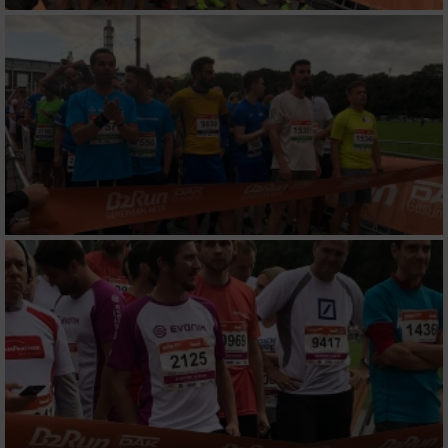
Wir nutzen Ihre Daten für folgende Zwecke:
IAB-Verarbeitungszwecke:
Speichern von oder Zugriff auf Informationen
auf einem Endgerät
Verwendung reduzierter Daten zur Auswahl
von Werbeanzeigen
Erstellung von Profilen für personalisierte
Werbung
Verwendung von Profilen zur Auswahl
personalisierter Werbung
Erstellung von Profilen zur Personalisierung
von Inhalten
Verwendung von Profilen zur Auswahl
personalisierter Inhalte
Messung der Werbeleistung