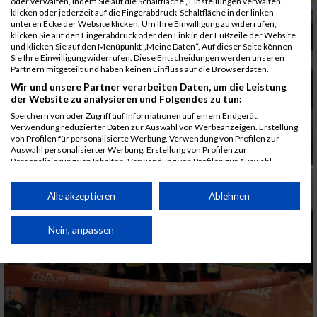
oder verwalten, indem Sie auf die Schaltfläche „Einstellungen verwalten“
klicken oder jederzeit auf die Fingerabdruck-Schaltfläche in der linken
unteren Ecke der Website klicken. Um Ihre Einwilligung zu widerrufen,
klicken Sie auf den Fingerabdruck oder den Link in der Fußzeile der Website
und klicken Sie auf den Menüpunkt „Meine Daten“. Auf dieser Seite können
Sie Ihre Einwilligung widerrufen. Diese Entscheidungen werden unseren
Partnern mitgeteilt und haben keinen Einfluss auf die Browserdaten.
Wir und unsere Partner verarbeiten Daten, um die Leistung
der Website zu analysieren und Folgendes zu tun:
Speichern von oder Zugriff auf Informationen auf einem Endgerät.
Verwendung reduzierter Daten zur Auswahl von Werbeanzeigen. Erstellung
von Profilen für personalisierte Werbung. Verwendung von Profilen zur
Auswahl personalisierter Werbung. Erstellung von Profilen zur
Personalisierung von Inhalten. Verwendung von Profilen zur Auswahl
personalisierter Inhalte. Messung der Werbeleistung. Messung der
Performance von Inhalten. Analyse von Zielgruppen durch Statistiken oder
Kombinationen von Daten aus verschiedenen Quellen. Entwicklung und
Alle akzeptieren
Ablehnen
Verbesserung der Angebote. Verwendung reduzierter Daten zur Auswahl
von Inhalten.
Daten können außerhalb der Europäischen Union weitergegeben und in die
Nein, anpassen
USA gesendet werden.
Ihre Einwilligung und die cookie Richtlinie gelten ausschließlich für diese
Website/App.
Partnerliste anzeigen (1 IAB-Anbieter)