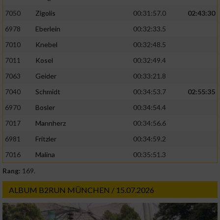
7050
Zigolis
00:31:57.0
02:43:30
6978
Eberlein
00:32:33.5
7010
Knebel
00:32:48.5
7011
Kosel
00:32:49.4
7063
Geider
00:33:21.8
7040
Schmidt
00:34:53.7
02:55:35
6970
Bosler
00:34:54.4
7017
Mannherz
00:34:56.6
6981
Fritzler
00:34:59.2
7016
Malina
00:35:51.3
Rang:
169.
ALBUM B2RUN MÜNCHEN / 15.07.2026