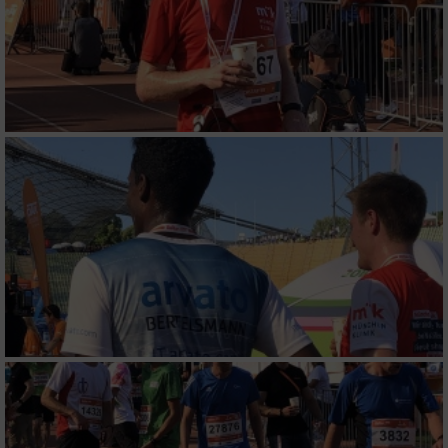
Messung der Werbeleistung
Messung der Performance von Inhalten
Analyse von Zielgruppen durch Statistiken
oder Kombinationen von Daten aus
verschiedenen Quellen
Entwicklung und Verbesserung der Angebote
Verwendung reduzierter Daten zur Auswahl
von Inhalten
IAB-Besonderheiten:
Verwendung genauer Standortdaten
Geräte anhand von aktiv angeforderten
Informationen identifizieren