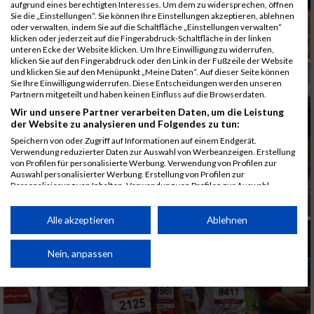
aufgrund eines berechtigten Interesses. Um dem zu widersprechen, öffnen
Sie die „Einstellungen“. Sie können Ihre Einstellungen akzeptieren, ablehnen
oder verwalten, indem Sie auf die Schaltfläche „Einstellungen verwalten“
klicken oder jederzeit auf die Fingerabdruck-Schaltfläche in der linken
unteren Ecke der Website klicken. Um Ihre Einwilligung zu widerrufen,
klicken Sie auf den Fingerabdruck oder den Link in der Fußzeile der Website
und klicken Sie auf den Menüpunkt „Meine Daten“. Auf dieser Seite können
Sie Ihre Einwilligung widerrufen. Diese Entscheidungen werden unseren
Partnern mitgeteilt und haben keinen Einfluss auf die Browserdaten.
Wir und unsere Partner verarbeiten Daten, um die Leistung
der Website zu analysieren und Folgendes zu tun:
Speichern von oder Zugriff auf Informationen auf einem Endgerät.
Verwendung reduzierter Daten zur Auswahl von Werbeanzeigen. Erstellung
von Profilen für personalisierte Werbung. Verwendung von Profilen zur
Auswahl personalisierter Werbung. Erstellung von Profilen zur
Personalisierung von Inhalten. Verwendung von Profilen zur Auswahl
personalisierter Inhalte. Messung der Werbeleistung. Messung der
Performance von Inhalten. Analyse von Zielgruppen durch Statistiken oder
Kombinationen von Daten aus verschiedenen Quellen. Entwicklung und
Alle akzeptieren
Ablehnen
Verbesserung der Angebote. Verwendung reduzierter Daten zur Auswahl
von Inhalten.
Daten können außerhalb der Europäischen Union weitergegeben und in die
Nein, anpassen
USA gesendet werden.
Ihre Einwilligung und die cookie Richtlinie gelten ausschließlich für diese
Website/App.