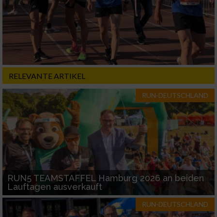
Nicht-IAB-Verarbeitungszwecke:
Notwendig
Performance
RELEVANTE ARTIKEL
Funktional
RUN-DEUTSCHLAND
Werbung
RUN5 TEAMSTAFFEL Hamburg 2026 an beiden
Lauftagen ausverkauft
RUN-DEUTSCHLAND