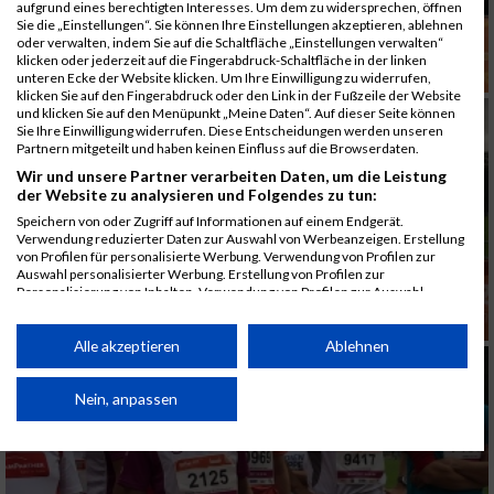
aufgrund eines berechtigten Interesses. Um dem zu widersprechen, öffnen
Sie die „Einstellungen“. Sie können Ihre Einstellungen akzeptieren, ablehnen
oder verwalten, indem Sie auf die Schaltfläche „Einstellungen verwalten“
klicken oder jederzeit auf die Fingerabdruck-Schaltfläche in der linken
unteren Ecke der Website klicken. Um Ihre Einwilligung zu widerrufen,
klicken Sie auf den Fingerabdruck oder den Link in der Fußzeile der Website
und klicken Sie auf den Menüpunkt „Meine Daten“. Auf dieser Seite können
Sie Ihre Einwilligung widerrufen. Diese Entscheidungen werden unseren
Partnern mitgeteilt und haben keinen Einfluss auf die Browserdaten.
Wir und unsere Partner verarbeiten Daten, um die Leistung
der Website zu analysieren und Folgendes zu tun:
Speichern von oder Zugriff auf Informationen auf einem Endgerät.
Verwendung reduzierter Daten zur Auswahl von Werbeanzeigen. Erstellung
von Profilen für personalisierte Werbung. Verwendung von Profilen zur
Auswahl personalisierter Werbung. Erstellung von Profilen zur
Personalisierung von Inhalten. Verwendung von Profilen zur Auswahl
personalisierter Inhalte. Messung der Werbeleistung. Messung der
Performance von Inhalten. Analyse von Zielgruppen durch Statistiken oder
Kombinationen von Daten aus verschiedenen Quellen. Entwicklung und
Alle akzeptieren
Ablehnen
Verbesserung der Angebote. Verwendung reduzierter Daten zur Auswahl
von Inhalten.
Daten können außerhalb der Europäischen Union weitergegeben und in die
Nein, anpassen
USA gesendet werden.
Ihre Einwilligung und die cookie Richtlinie gelten ausschließlich für diese
Website/App.