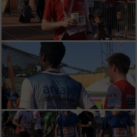
Messung der Werbeleistung
Messung der Performance von Inhalten
Analyse von Zielgruppen durch Statistiken
oder Kombinationen von Daten aus
verschiedenen Quellen
Entwicklung und Verbesserung der Angebote
Verwendung reduzierter Daten zur Auswahl
von Inhalten
IAB-Besonderheiten:
Verwendung genauer Standortdaten
Geräte anhand von aktiv angeforderten
Informationen identifizieren