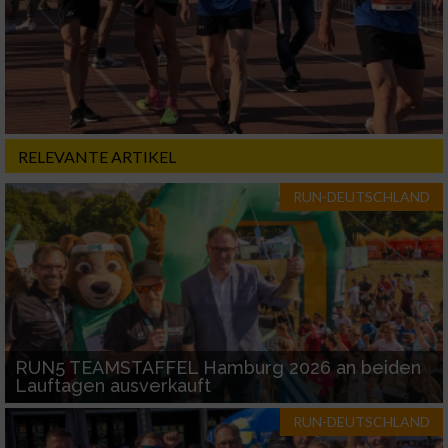
Nicht-IAB-Verarbeitungszwecke:
Notwendig
Performance
RELEVANTE ARTIKEL
Funktional
RUN-DEUTSCHLAND
Werbung
RUN5 TEAMSTAFFEL Hamburg 2026 an beiden
Lauftagen ausverkauft
RUN-DEUTSCHLAND