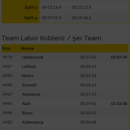
00:12:16.6
00:21:12.9
Split 3
00:07:53.3
00:29:06.2
Split 4
Team Labor Koblenz / 5er Team
Stnr
Name
4979
Hildebrandt
00:23:45
02:07:34
4987
Leifheit
00:24:55
4993
Mohrs
00:25:14
4998
Schmidt
00:26:21
4967
Alemanno
00:27:19
4995
Rath
00:29:41
02:33:08
4996
Röser
00:30:01
4982
Kahlenberg
00:30:48