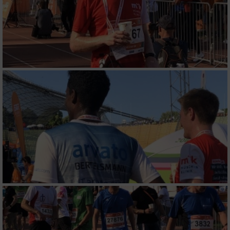
Messung der Werbeleistung
Messung der Performance von Inhalten
Analyse von Zielgruppen durch Statistiken
oder Kombinationen von Daten aus
verschiedenen Quellen
Entwicklung und Verbesserung der Angebote
Verwendung reduzierter Daten zur Auswahl
von Inhalten
IAB-Besonderheiten:
Verwendung genauer Standortdaten
Geräte anhand von aktiv angeforderten
Informationen identifizieren