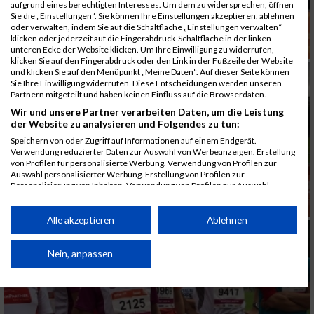
aufgrund eines berechtigten Interesses. Um dem zu widersprechen, öffnen
Sie die „Einstellungen“. Sie können Ihre Einstellungen akzeptieren, ablehnen
oder verwalten, indem Sie auf die Schaltfläche „Einstellungen verwalten“
klicken oder jederzeit auf die Fingerabdruck-Schaltfläche in der linken
unteren Ecke der Website klicken. Um Ihre Einwilligung zu widerrufen,
klicken Sie auf den Fingerabdruck oder den Link in der Fußzeile der Website
und klicken Sie auf den Menüpunkt „Meine Daten“. Auf dieser Seite können
Sie Ihre Einwilligung widerrufen. Diese Entscheidungen werden unseren
Partnern mitgeteilt und haben keinen Einfluss auf die Browserdaten.
Wir und unsere Partner verarbeiten Daten, um die Leistung
der Website zu analysieren und Folgendes zu tun:
Speichern von oder Zugriff auf Informationen auf einem Endgerät.
Verwendung reduzierter Daten zur Auswahl von Werbeanzeigen. Erstellung
von Profilen für personalisierte Werbung. Verwendung von Profilen zur
Auswahl personalisierter Werbung. Erstellung von Profilen zur
Personalisierung von Inhalten. Verwendung von Profilen zur Auswahl
personalisierter Inhalte. Messung der Werbeleistung. Messung der
Performance von Inhalten. Analyse von Zielgruppen durch Statistiken oder
Kombinationen von Daten aus verschiedenen Quellen. Entwicklung und
Alle akzeptieren
Ablehnen
Verbesserung der Angebote. Verwendung reduzierter Daten zur Auswahl
von Inhalten.
Daten können außerhalb der Europäischen Union weitergegeben und in die
Nein, anpassen
USA gesendet werden.
Ihre Einwilligung und die cookie Richtlinie gelten ausschließlich für diese
Website/App.