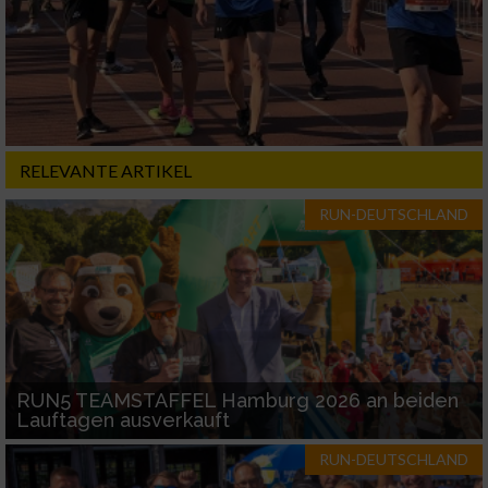
Nicht-IAB-Verarbeitungszwecke:
Notwendig
Performance
RELEVANTE ARTIKEL
Funktional
RUN-DEUTSCHLAND
Werbung
RUN5 TEAMSTAFFEL Hamburg 2026 an beiden
Lauftagen ausverkauft
RUN-DEUTSCHLAND