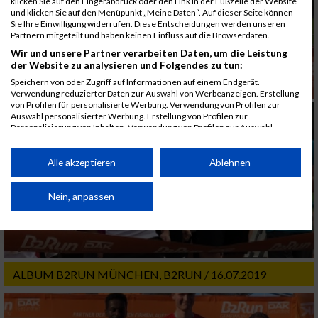
klicken Sie auf den Fingerabdruck oder den Link in der Fußzeile der Website
und klicken Sie auf den Menüpunkt „Meine Daten“. Auf dieser Seite können
Sie Ihre Einwilligung widerrufen. Diese Entscheidungen werden unseren
Partnern mitgeteilt und haben keinen Einfluss auf die Browserdaten.
Wir und unsere Partner verarbeiten Daten, um die Leistung
der Website zu analysieren und Folgendes zu tun:
Speichern von oder Zugriff auf Informationen auf einem Endgerät.
Verwendung reduzierter Daten zur Auswahl von Werbeanzeigen. Erstellung
von Profilen für personalisierte Werbung. Verwendung von Profilen zur
Auswahl personalisierter Werbung. Erstellung von Profilen zur
Personalisierung von Inhalten. Verwendung von Profilen zur Auswahl
personalisierter Inhalte. Messung der Werbeleistung. Messung der
Performance von Inhalten. Analyse von Zielgruppen durch Statistiken oder
Kombinationen von Daten aus verschiedenen Quellen. Entwicklung und
Alle akzeptieren
Ablehnen
Verbesserung der Angebote. Verwendung reduzierter Daten zur Auswahl
von Inhalten.
Daten können außerhalb der Europäischen Union weitergegeben und in die
Nein, anpassen
USA gesendet werden.
Ihre Einwilligung und die cookie Richtlinie gelten ausschließlich für diese
Website/App.
Partnerliste anzeigen (1 IAB-Anbieter)
ALBUM B2RUN MÜNCHEN, B2RUN / 16.07.2019
Wir nutzen Ihre Daten für folgende Zwecke:
IAB-Verarbeitungszwecke: