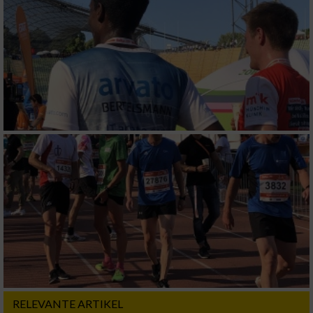
Messung der Performance von Inhalten
Analyse von Zielgruppen durch Statistiken
oder Kombinationen von Daten aus
verschiedenen Quellen
Entwicklung und Verbesserung der Angebote
Verwendung reduzierter Daten zur Auswahl
von Inhalten
IAB-Besonderheiten:
Verwendung genauer Standortdaten
Geräte anhand von aktiv angeforderten
Informationen identifizieren
Nicht-IAB-Verarbeitungszwecke:
Notwendig
RELEVANTE ARTIKEL