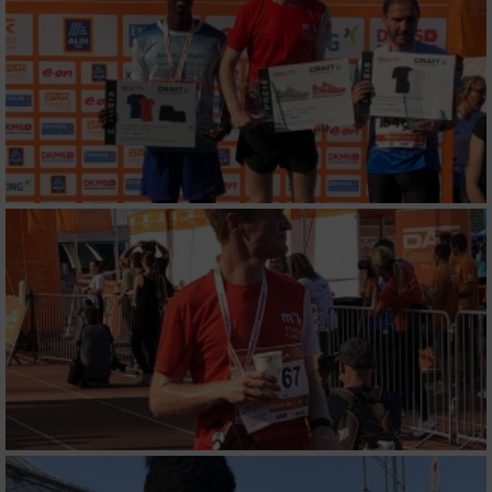
Speichern von oder Zugriff auf Informationen
auf einem Endgerät
Verwendung reduzierter Daten zur Auswahl
von Werbeanzeigen
Erstellung von Profilen für personalisierte
Werbung
Verwendung von Profilen zur Auswahl
personalisierter Werbung
Erstellung von Profilen zur Personalisierung
von Inhalten
Verwendung von Profilen zur Auswahl
personalisierter Inhalte
Messung der Werbeleistung