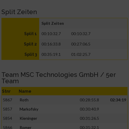
Split Zeiten
Split Zeiten
00:10:32.7
00:10:32.7
Split 1
00:16:33.8
00:27:06.5
Split 2
00:35:19.1
01:02:25.7
Split 3
Team MSC Technologies GmbH / 5er
Team
Stnr
Name
5867
Roth
00:28:55.8
02:34:19
5857
Markofsky
00:30:40.9
5854
Kieninger
00:31:26.5
5866
Romer
00:31:32.1