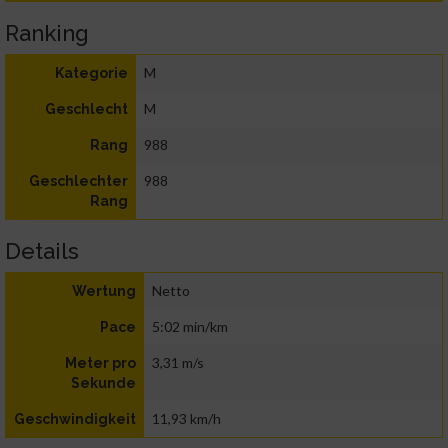
Ranking
M
Kategorie
M
Geschlecht
988
Rang
988
Geschlechter
Rang
Details
Netto
Wertung
5:02 min/km
Pace
3,31 m/s
Meter pro
Sekunde
11,93 km/h
Geschwindigkeit