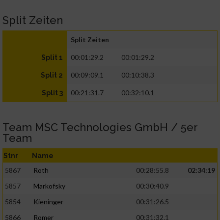
Split Zeiten
Split Zeiten
00:01:29.2
00:01:29.2
Split 1
00:09:09.1
00:10:38.3
Split 2
00:21:31.7
00:32:10.1
Split 3
Team MSC Technologies GmbH / 5er
Team
Stnr
Name
5867
Roth
00:28:55.8
02:34:19
5857
Markofsky
00:30:40.9
5854
Kieninger
00:31:26.5
5866
Romer
00:31:32.1