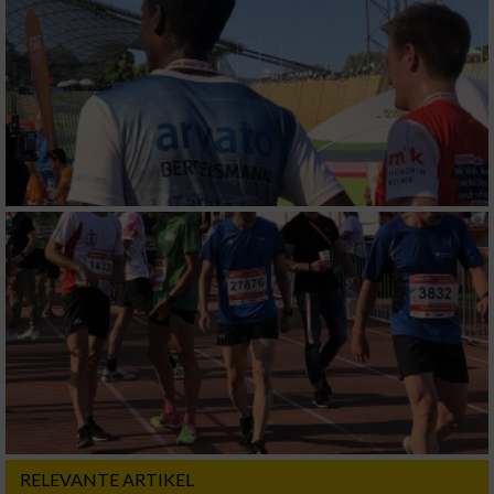
Messung der Performance von Inhalten
Analyse von Zielgruppen durch Statistiken
oder Kombinationen von Daten aus
verschiedenen Quellen
Entwicklung und Verbesserung der Angebote
Verwendung reduzierter Daten zur Auswahl
von Inhalten
IAB-Besonderheiten:
Verwendung genauer Standortdaten
Geräte anhand von aktiv angeforderten
Informationen identifizieren
Nicht-IAB-Verarbeitungszwecke:
Notwendig
RELEVANTE ARTIKEL