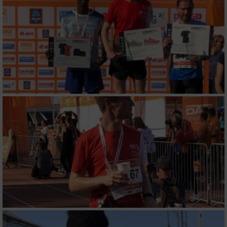
Speichern von oder Zugriff auf Informationen
auf einem Endgerät
Verwendung reduzierter Daten zur Auswahl
von Werbeanzeigen
Erstellung von Profilen für personalisierte
Werbung
Verwendung von Profilen zur Auswahl
personalisierter Werbung
Erstellung von Profilen zur Personalisierung
von Inhalten
Verwendung von Profilen zur Auswahl
personalisierter Inhalte
Messung der Werbeleistung