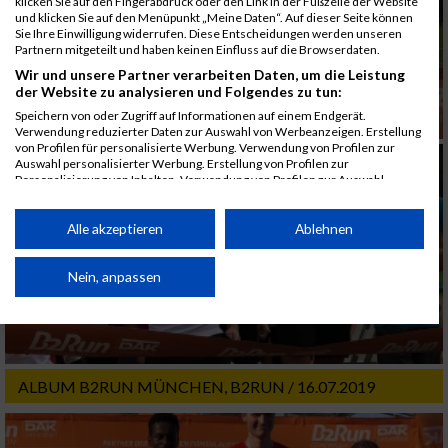
klicken Sie auf den Fingerabdruck oder den Link in der Fußzeile der Website
und klicken Sie auf den Menüpunkt „Meine Daten“. Auf dieser Seite können
Sie Ihre Einwilligung widerrufen. Diese Entscheidungen werden unseren
Partnern mitgeteilt und haben keinen Einfluss auf die Browserdaten.
Wir und unsere Partner verarbeiten Daten, um die Leistung
der Website zu analysieren und Folgendes zu tun:
Speichern von oder Zugriff auf Informationen auf einem Endgerät.
Verwendung reduzierter Daten zur Auswahl von Werbeanzeigen. Erstellung
von Profilen für personalisierte Werbung. Verwendung von Profilen zur
Auswahl personalisierter Werbung. Erstellung von Profilen zur
Personalisierung von Inhalten. Verwendung von Profilen zur Auswahl
personalisierter Inhalte. Messung der Werbeleistung. Messung der
Performance von Inhalten. Analyse von Zielgruppen durch Statistiken oder
Kombinationen von Daten aus verschiedenen Quellen. Entwicklung und
Alle akzeptieren
Ablehnen
Verbesserung der Angebote. Verwendung reduzierter Daten zur Auswahl
von Inhalten.
Daten können außerhalb der Europäischen Union weitergegeben und in die
Nein, anpassen
USA gesendet werden.
Ihre Einwilligung und die cookie Richtlinie gelten ausschließlich für diese
Website/App.
Partnerliste anzeigen (1 IAB-Anbieter)
ALBUM B2RUN MÜNCHEN, B2RUN / 16.07.2019
Wir nutzen Ihre Daten für folgende Zwecke:
IAB-Verarbeitungszwecke: