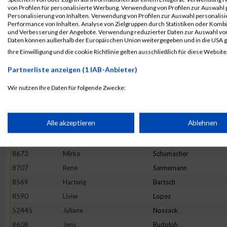
von Profilen für personalisierte Werbung. Verwendung von Profilen zur Auswahl p
8589
Maik
Krüger
Personalisierung von Inhalten. Verwendung von Profilen zur Auswahl personalis
Performance von Inhalten. Analyse von Zielgruppen durch Statistiken oder Komb
8612
Sven
Scheiwe
und Verbesserung der Angebote. Verwendung reduzierter Daten zur Auswahl von
8653
Thomas
Hinz
Daten können außerhalb der Europäischen Union weitergegeben und in die USA 
Ihre Einwilligung und die cookie Richtlinie gelten ausschließlich für diese Website
8687
Vivien
Bayer
8640
Severine
Bayer
Partnerliste anzeigen (1 IAB-Anbieter)
8648
Markus
Gehrmann
Wir nutzen Ihre Daten für folgende Zwecke:
8591
Kevin
Thiele
IAB-Verarbeitungszwecke:
8651
Andy
Granzow
Speichern von oder Zugriff auf Informationen auf einem Endge
Alle akzeptieren
Ablehnen
8715
Nicole
Voigt
8573
Miriam
Doberenz
Verwendung reduzierter Daten zur Auswahl von Werbeanzeige
8673
Mirko
Schumacher
8707
Rene
Sannemann
8569
Hartwig
Bartsch
Erstellung von Profilen für personalisierte Werbung
8590
Livier
Lopez
52445
Juliane
Nossack
Verwendung von Profilen zur Auswahl personalisierter Werbun
8608
Jens
Rudolph