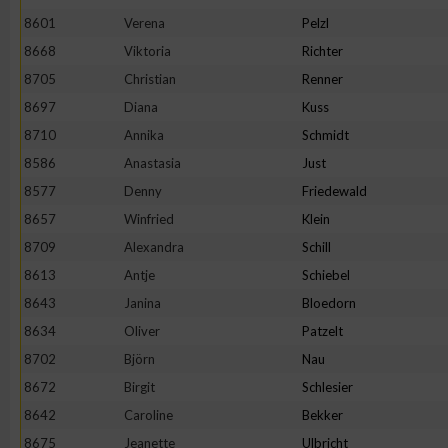
IAB-Besonderheiten:
8601
Verena
Pelzl
Verwendung genauer Standortdaten
8668
Viktoria
Richter
8705
Christian
Renner
8697
Diana
Kuss
Geräte anhand von aktiv angeforderten Informationen identifi
8710
Annika
Schmidt
Nicht-IAB-Verarbeitungszwecke:
8586
Anastasia
Just
8577
Denny
Friedewald
Notwendig
8657
Winfried
Klein
8709
Alexandra
Schill
Performance
8613
Antje
Schiebel
8643
Janina
Bloedorn
Funktional
8634
Oliver
Patzelt
8702
Björn
Nau
Werbung
8672
Birgit
Schlesier
8642
Caroline
Bekker
8675
Jeanette
Ulbricht