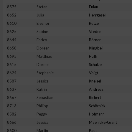
8575
Stefan
Eulau
Erstellung von Profilen zur Personalisierung von Inhalten
8652
Julia
Herrgesell
8610
Eleanor
Rütze
Verwendung von Profilen zur Auswahl personalisierter Inhalte
8625
Sabine
Vreden
8644
Enrico
Börner
Messung der Werbeleistung
8658
Doreen
Klingbeil
8695
Matthias
Huth
8615
Doreen
Schulze
Messung der Performance von Inhalten
8624
Stephanie
Voigt
8587
Jessica
Kneisel
Analyse von Zielgruppen durch Statistiken oder Kombinatione
verschiedenen Quellen
8637
Katrin
Andreas
8667
Sebastian
Richert
Entwicklung und Verbesserung der Angebote
8713
Philipp
Schörnick
8582
Peggy
Hofmann
Verwendung reduzierter Daten zur Auswahl von Inhalten
8666
Jessica
Maenicke-Grant
8600
Martin
Paus