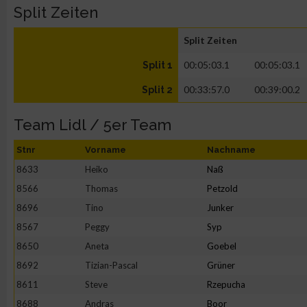
Split Zeiten
Split Zeiten
00:05:03.1
00:05:03.1
Split 1
00:33:57.0
00:39:00.2
Split 2
Team Lidl / 5er Team
Stnr
Vorname
Nachname
8633
Heiko
Naß
8566
Thomas
Petzold
8696
Tino
Junker
8567
Peggy
Syp
8650
Aneta
Goebel
8692
Tizian-Pascal
Grüner
8611
Steve
Rzepucha
8688
Andras
Boor