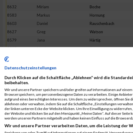
8632
Miriam
Boche
8583
Markus
Hornung
8603
Daniel
Rauschenbach
8627
Greg
Watson
8579
Jana
Härtig
8585
Marén
Junge
8683
Alexander
Schüte
8623
Daniel
Tübbecke
Datenschutzeinstellungen
8699
Frank
Michael
Durch Klicken auf die Schaltfläche „Ablehnen“ wird die Standardei
8619
Janine
Sowa
beibehalten.
Wir und unsere Partner speichern und/oder greifen auf Informationen auf einem G
8678
Sandra
Wiesner
Browserspeichern, um personenbezogene Daten zu verarbeiten. Einige Anbiete
8576
Rizgar
Fechner
aufgrund eines berechtigten Interesses. Um dem zu widersprechen, öffnen Sie die
ablehnen oder verwalten, indem Sie auf die Schaltfläche „Einstellungen verwalten“
8708
Ingo
Scheffler
der linken unteren Ecke der Website klicken. Um Ihre Einwilligung zu widerrufen, 
der Website und klicken Sie auf den Menüpunkt „Meine Daten“. Auf dieser Seite 
8714
Sven
Stolte
werden unseren Partnern mitgeteilt und haben keinen Einfluss auf die Browserd
8578
Martina
Gleißberg
Wir und unsere Partner verarbeiten Daten, um die Leistung der W
8671
Patrizia
Scherpinski
Speichern von oder Zugriff auf Informationen auf einem Endgerät. Verwendung r