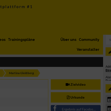
eos
Trainingspläne
Über uns
Community
Veranstalter
d
Martina Gleißberg
Zielvideo
Urkunde
1
Ergebnis auf Facebook teilen
1