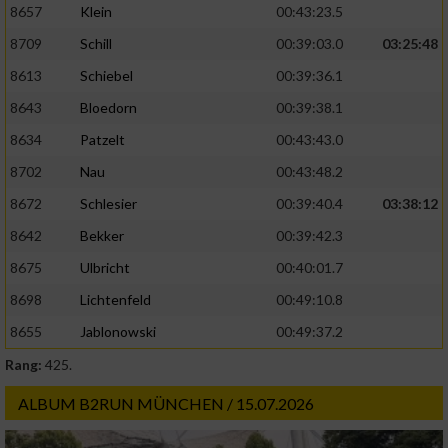
8657
Klein
00:43:23.5
8709
Schill
00:39:03.0
03:25:48
8613
Schiebel
00:39:36.1
8643
Bloedorn
00:39:38.1
8634
Patzelt
00:43:43.0
8702
Nau
00:43:48.2
8672
Schlesier
00:39:40.4
03:38:12
8642
Bekker
00:39:42.3
8675
Ulbricht
00:40:01.7
8698
Lichtenfeld
00:49:10.8
8655
Jablonowski
00:49:37.2
Rang:
425.
ALBUM B2RUN MÜNCHEN / 15.07.2026