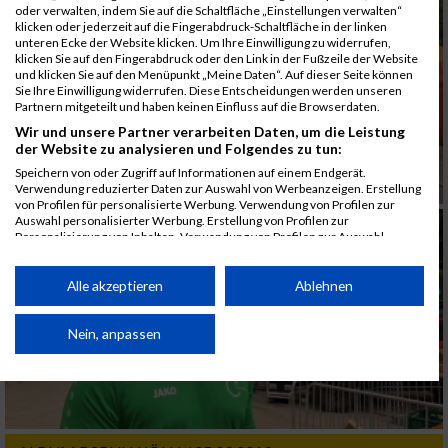
oder verwalten, indem Sie auf die Schaltfläche „Einstellungen verwalten“
klicken oder jederzeit auf die Fingerabdruck-Schaltfläche in der linken
unteren Ecke der Website klicken. Um Ihre Einwilligung zu widerrufen,
klicken Sie auf den Fingerabdruck oder den Link in der Fußzeile der Website
und klicken Sie auf den Menüpunkt „Meine Daten“. Auf dieser Seite können
Sie Ihre Einwilligung widerrufen. Diese Entscheidungen werden unseren
Partnern mitgeteilt und haben keinen Einfluss auf die Browserdaten.
Wir und unsere Partner verarbeiten Daten, um die Leistung
der Website zu analysieren und Folgendes zu tun:
Speichern von oder Zugriff auf Informationen auf einem Endgerät.
Verwendung reduzierter Daten zur Auswahl von Werbeanzeigen. Erstellung
von Profilen für personalisierte Werbung. Verwendung von Profilen zur
Auswahl personalisierter Werbung. Erstellung von Profilen zur
Personalisierung von Inhalten. Verwendung von Profilen zur Auswahl
personalisierter Inhalte. Messung der Werbeleistung. Messung der
Performance von Inhalten. Analyse von Zielgruppen durch Statistiken oder
Kombinationen von Daten aus verschiedenen Quellen. Entwicklung und
Alle akzeptieren
Ablehnen
Verbesserung der Angebote. Verwendung reduzierter Daten zur Auswahl
von Inhalten.
Daten können außerhalb der Europäischen Union weitergegeben und in die
Nein, anpassen
USA gesendet werden.
Ihre Einwilligung und die cookie Richtlinie gelten ausschließlich für diese
Website/App.
Partnerliste anzeigen (1 IAB-Anbieter)