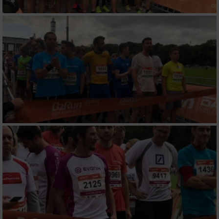
Messung der Performance von Inhalten
Analyse von Zielgruppen durch Statistiken
oder Kombinationen von Daten aus
verschiedenen Quellen
Entwicklung und Verbesserung der Angebote
Verwendung reduzierter Daten zur Auswahl
von Inhalten
IAB-Besonderheiten:
Verwendung genauer Standortdaten
Geräte anhand von aktiv angeforderten
Informationen identifizieren
Nicht-IAB-Verarbeitungszwecke: