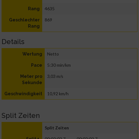
4635
Rang
869
Geschlechter
Rang
Details
Netto
Wertung
5:30 min/km
Pace
3,03 m/s
Meter pro
Sekunde
10,92 km/h
Geschwindigkeit
Split Zeiten
Split Zeiten
00:02:02.7
00:02:02.7