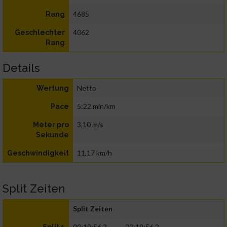
4685
Rang
4062
Geschlechter
Rang
Details
Netto
Wertung
5:22 min/km
Pace
3,10 m/s
Meter pro
Sekunde
11,17 km/h
Geschwindigkeit
Split Zeiten
Split Zeiten
00:19:56.2
00:19:56.2