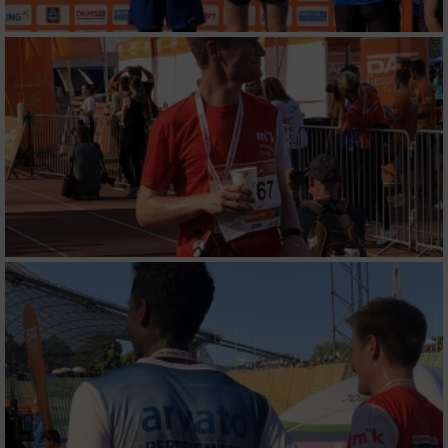
von Werbeanzeigen
Erstellung von Profilen für personalisierte
Werbung
Verwendung von Profilen zur Auswahl
personalisierter Werbung
Erstellung von Profilen zur Personalisierung
von Inhalten
Verwendung von Profilen zur Auswahl
personalisierter Inhalte
Messung der Werbeleistung
Messung der Performance von Inhalten
Analyse von Zielgruppen durch Statistiken
oder Kombinationen von Daten aus