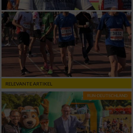
verschiedenen Quellen
Entwicklung und Verbesserung der Angebote
Verwendung reduzierter Daten zur Auswahl
von Inhalten
IAB-Besonderheiten:
Verwendung genauer Standortdaten
Geräte anhand von aktiv angeforderten
Informationen identifizieren
RELEVANTE ARTIKEL
Nicht-IAB-Verarbeitungszwecke:
RUN-DEUTSCHLAND
Notwendig
Performance