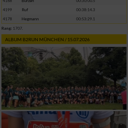
4168
Burzan
00:30:00.5
4199
Ruf
00:38:14.3
4178
Hegmann
00:53:29.1
Rang:
1707.
ALBUM B2RUN MÜNCHEN / 15.07.2026