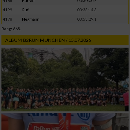
4168
Burzan
00:30:00.5
4199
Ruf
00:38:14.3
4178
Hegmann
00:53:29.1
Rang:
668.
ALBUM B2RUN MÜNCHEN / 15.07.2026