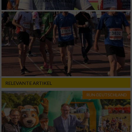
verschiedenen Quellen
Entwicklung und Verbesserung der Angebote
Verwendung reduzierter Daten zur Auswahl
von Inhalten
IAB-Besonderheiten:
Verwendung genauer Standortdaten
Geräte anhand von aktiv angeforderten
Informationen identifizieren
RELEVANTE ARTIKEL
Nicht-IAB-Verarbeitungszwecke:
RUN-DEUTSCHLAND
Notwendig
Performance