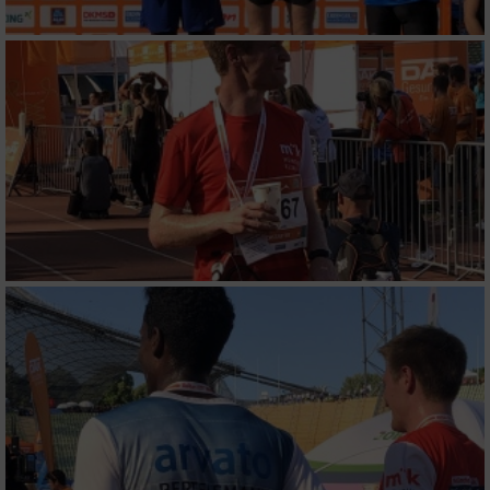
von Werbeanzeigen
Erstellung von Profilen für personalisierte
Werbung
Verwendung von Profilen zur Auswahl
personalisierter Werbung
Erstellung von Profilen zur Personalisierung
von Inhalten
Verwendung von Profilen zur Auswahl
personalisierter Inhalte
Messung der Werbeleistung
Messung der Performance von Inhalten
Analyse von Zielgruppen durch Statistiken
oder Kombinationen von Daten aus