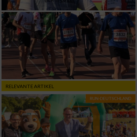
verschiedenen Quellen
Entwicklung und Verbesserung der Angebote
Verwendung reduzierter Daten zur Auswahl
von Inhalten
IAB-Besonderheiten:
Verwendung genauer Standortdaten
Geräte anhand von aktiv angeforderten
Informationen identifizieren
RELEVANTE ARTIKEL
Nicht-IAB-Verarbeitungszwecke:
RUN-DEUTSCHLAND
Notwendig
Performance