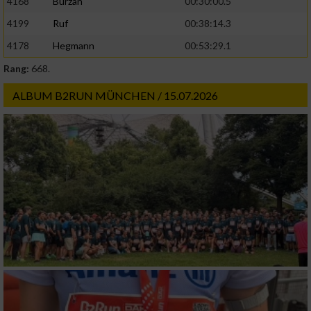
4168
Burzan
00:30:00.5
4199
Ruf
00:38:14.3
4178
Hegmann
00:53:29.1
Rang:
668.
ALBUM B2RUN MÜNCHEN / 15.07.2026