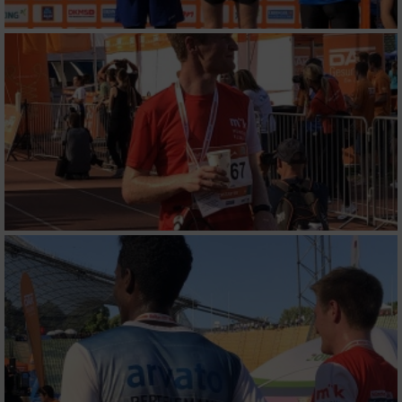
von Werbeanzeigen
Erstellung von Profilen für personalisierte
Werbung
Verwendung von Profilen zur Auswahl
personalisierter Werbung
Erstellung von Profilen zur Personalisierung
von Inhalten
Verwendung von Profilen zur Auswahl
personalisierter Inhalte
Messung der Werbeleistung
Messung der Performance von Inhalten
Analyse von Zielgruppen durch Statistiken
oder Kombinationen von Daten aus