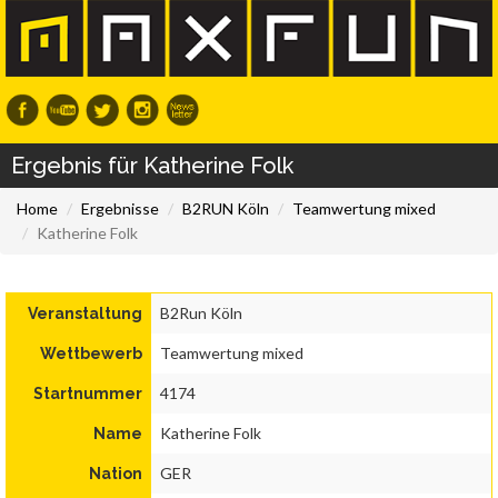
Ergebnis für Katherine Folk
Home
Ergebnisse
B2RUN Köln
Teamwertung mixed
Katherine Folk
B2Run Köln
Veranstaltung
Teamwertung mixed
Wettbewerb
4174
Startnummer
Katherine Folk
Name
GER
Nation