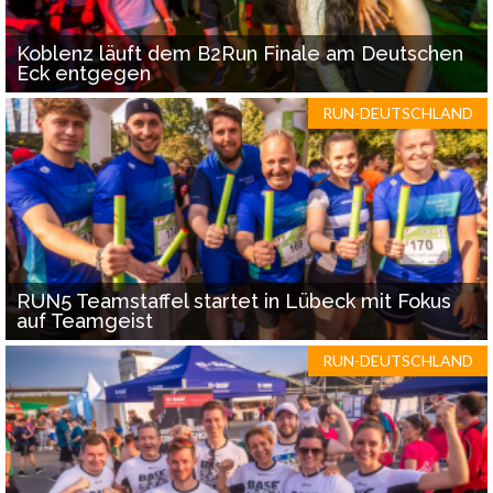
Koblenz läuft dem B2Run Finale am Deutschen
Eck entgegen
RUN-DEUTSCHLAND
RUN5 Teamstaffel startet in Lübeck mit Fokus
auf Teamgeist
RUN-DEUTSCHLAND