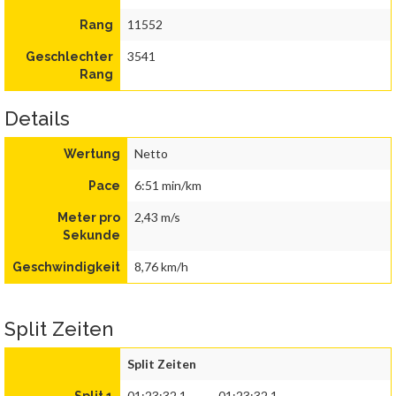
11552
Rang
3541
Geschlechter
Rang
Details
Netto
Wertung
6:51 min/km
Pace
2,43 m/s
Meter pro
Sekunde
8,76 km/h
Geschwindigkeit
Split Zeiten
Split Zeiten
01:23:32.1
01:23:32.1