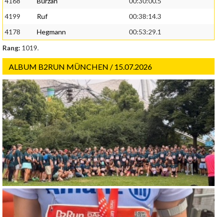
4168
Burzan
00:30:00.5
4199
Ruf
00:38:14.3
4178
Hegmann
00:53:29.1
Rang:
1019.
ALBUM B2RUN MÜNCHEN / 15.07.2026