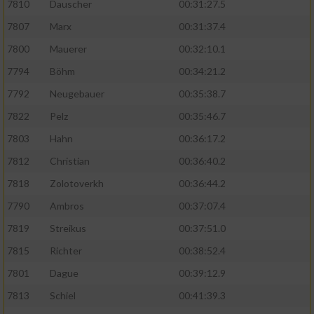
7810
Dauscher
00:31:27.5
7807
Marx
00:31:37.4
7800
Mauerer
00:32:10.1
7794
Böhm
00:34:21.2
7792
Neugebauer
00:35:38.7
7822
Pelz
00:35:46.7
7803
Hahn
00:36:17.2
7812
Christian
00:36:40.2
7818
Zolotoverkh
00:36:44.2
7790
Ambros
00:37:07.4
7819
Streikus
00:37:51.0
7815
Richter
00:38:52.4
7801
Dague
00:39:12.9
7813
Schiel
00:41:39.3