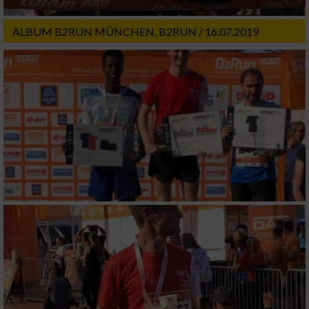
Wir nutzen Ihre Daten für folgende Zwecke:
IAB-Verarbeitungszwecke:
ALBUM B2RUN MÜNCHEN, B2RUN / 16.07.2019
Speichern von oder Zugriff auf Informationen
auf einem Endgerät
Verwendung reduzierter Daten zur Auswahl
von Werbeanzeigen
Erstellung von Profilen für personalisierte
Werbung
Verwendung von Profilen zur Auswahl
personalisierter Werbung
Erstellung von Profilen zur Personalisierung
von Inhalten
Verwendung von Profilen zur Auswahl
personalisierter Inhalte
Messung der Werbeleistung