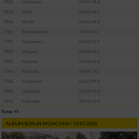
7806
Hartmann
00:41:44.6
7814
Presl
00:42:44.7
7804
Moder
00:42:44.8
7783
Bartenbacher
00:42:45.5
7791
Apanowicz
00:43:33.9
7805
Wagner
00:46:42.5
7802
Nagorny
00:46:42.8
7796
Richards
00:49:29.2
7786
Stojanoski
00:52:49.0
7809
Obrebski
00:52:49.0
7816
Salzseiler
00:56:12.4
Rang:
48.
ALBUM B2RUN MÜNCHEN / 15.07.2026