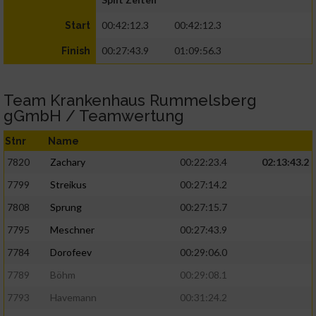
00:42:12.3
00:42:12.3
Start
00:27:43.9
01:09:56.3
Finish
Team Krankenhaus Rummelsberg
gGmbH / Teamwertung
Stnr
Name
7820
Zachary
00:22:23.4
02:13:43.2
7799
Streikus
00:27:14.2
7808
Sprung
00:27:15.7
7795
Meschner
00:27:43.9
7784
Dorofeev
00:29:06.0
7789
Böhm
00:29:08.1
7793
Havemann
00:31:24.2