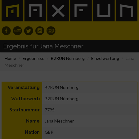
Ergebnis für Jana Meschner
Home
Ergebnisse
B2RUN Nürnberg
Einzelwertung
Jana
Meschner
B2RUN Nürnberg
Veranstaltung
B2RUN Nürnberg
Wettbewerb
7795
Startnummer
Jana Meschner
Name
GER
Nation