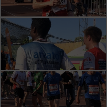
Messung der Performance von Inhalten
Analyse von Zielgruppen durch Statistiken
oder Kombinationen von Daten aus
verschiedenen Quellen
Entwicklung und Verbesserung der Angebote
Verwendung reduzierter Daten zur Auswahl
von Inhalten
IAB-Besonderheiten:
Verwendung genauer Standortdaten
Geräte anhand von aktiv angeforderten
Informationen identifizieren
Nicht-IAB-Verarbeitungszwecke: