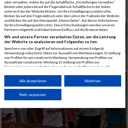
oder verwalten, indem Sie auf die Schaltfläche „Einstellungen verwalten“
klicken oder jederzeit auf die Fingerabdruck-Schaltfläche in der linken
unteren Ecke der Website klicken. Um Ihre Einwilligung zu widerrufen,
klicken Sie auf den Fingerabdruck oder den Link in der Fußzeile der Website
und klicken Sie auf den Menüpunkt „Meine Daten“. Auf dieser Seite können
Sie Ihre Einwilligung widerrufen. Diese Entscheidungen werden unseren
Partnern mitgeteilt und haben keinen Einfluss auf die Browserdaten.
Wir und unsere Partner verarbeiten Daten, um die Leistung
der Website zu analysieren und Folgendes zu tun:
Speichern von oder Zugriff auf Informationen auf einem Endgerät.
Verwendung reduzierter Daten zur Auswahl von Werbeanzeigen. Erstellung
von Profilen für personalisierte Werbung. Verwendung von Profilen zur
Auswahl personalisierter Werbung. Erstellung von Profilen zur
Personalisierung von Inhalten. Verwendung von Profilen zur Auswahl
personalisierter Inhalte. Messung der Werbeleistung. Messung der
Performance von Inhalten. Analyse von Zielgruppen durch Statistiken oder
Kombinationen von Daten aus verschiedenen Quellen. Entwicklung und
Alle akzeptieren
Ablehnen
Verbesserung der Angebote. Verwendung reduzierter Daten zur Auswahl
von Inhalten.
Daten können außerhalb der Europäischen Union weitergegeben und in die
Nein, anpassen
USA gesendet werden.
Ihre Einwilligung und die cookie Richtlinie gelten ausschließlich für diese
Website/App.
Partnerliste anzeigen (1 IAB-Anbieter)