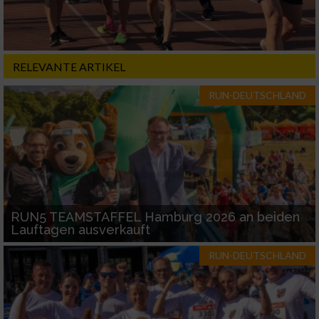
Notwendig
Performance
RELEVANTE ARTIKEL
RUN-DEUTSCHLAND
Funktional
Werbung
RUN5 TEAMSTAFFEL Hamburg 2026 an beiden
Lauftagen ausverkauft
RUN-DEUTSCHLAND