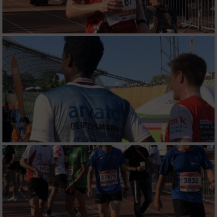
Messung der Performance von Inhalten
Analyse von Zielgruppen durch Statistiken
oder Kombinationen von Daten aus
verschiedenen Quellen
Entwicklung und Verbesserung der Angebote
Verwendung reduzierter Daten zur Auswahl
von Inhalten
IAB-Besonderheiten:
Verwendung genauer Standortdaten
Geräte anhand von aktiv angeforderten
Informationen identifizieren
Nicht-IAB-Verarbeitungszwecke: