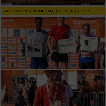
Wir nutzen Ihre Daten für folgende Zwecke:
IAB-Verarbeitungszwecke:
ALBUM B2RUN MÜNCHEN, B2RUN / 16.07.2019
Speichern von oder Zugriff auf Informationen
auf einem Endgerät
Verwendung reduzierter Daten zur Auswahl
von Werbeanzeigen
Erstellung von Profilen für personalisierte
Werbung
Verwendung von Profilen zur Auswahl
personalisierter Werbung
Erstellung von Profilen zur Personalisierung
von Inhalten
Verwendung von Profilen zur Auswahl
personalisierter Inhalte
Messung der Werbeleistung