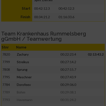
00:42:12.3
00:42:12.3
Start
00:34:21.2
01:16:33.6
Finish
Team Krankenhaus Rummelsberg
gGmbH / Teamwertung
Stnr
Name
7820
Zachary
00:22:23.4
02:13:43.2
7799
Streikus
00:27:14.2
7808
Sprung
00:27:15.7
7795
Meschner
00:27:43.9
7784
Dorofeev
00:29:06.0
7789
Böhm
00:29:08.1
7793
Havemann
00:31:24.2