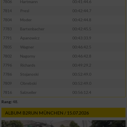
7806
Hartmann
00:41:44.6
7814
Presl
00:42:44.7
7804
Moder
00:42:44.8
7783
Bartenbacher
00:42:45.5
7791
Apanowicz
00:43:33.9
7805
Wagner
00:46:42.5
7802
Nagorny
00:46:42.8
7796
Richards
00:49:29.2
7786
Stojanoski
00:52:49.0
7809
Obrebski
00:52:49.0
7816
Salzseiler
00:56:12.4
Rang:
48.
ALBUM B2RUN MÜNCHEN / 15.07.2026