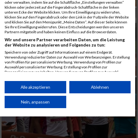
oder verwalten, indem Sie auf die Schaltfläche „Einstellungen verwalten“
klicken oder jederzeit auf die Fingerabdruck-Schaltfläche in der linken
unteren Ecke der Website klicken. Um Ihre Einwilligung zu widerrufen,
klicken Sie auf den Fingerabdruck oder den Link in der Fußzeile der Website
und klicken Sie auf den Menüpunkt „Meine Daten“. Auf dieser Seite können
Sie Ihre Einwilligung widerrufen. Diese Entscheidungen werden unseren
Partnern mitgeteilt und haben keinen Einfluss auf die Browserdaten.
Wir und unsere Partner verarbeiten Daten, um die Leistung
der Website zu analysieren und Folgendes zu tun:
Speichern von oder Zugriff auf Informationen auf einem Endgerät.
Verwendung reduzierter Daten zur Auswahl von Werbeanzeigen. Erstellung
von Profilen für personalisierte Werbung. Verwendung von Profilen zur
Auswahl personalisierter Werbung. Erstellung von Profilen zur
Personalisierung von Inhalten. Verwendung von Profilen zur Auswahl
personalisierter Inhalte. Messung der Werbeleistung. Messung der
Performance von Inhalten. Analyse von Zielgruppen durch Statistiken oder
Kombinationen von Daten aus verschiedenen Quellen. Entwicklung und
Alle akzeptieren
Ablehnen
Verbesserung der Angebote. Verwendung reduzierter Daten zur Auswahl
von Inhalten.
Daten können außerhalb der Europäischen Union weitergegeben und in die
Nein, anpassen
USA gesendet werden.
Ihre Einwilligung und die cookie Richtlinie gelten ausschließlich für diese
Website/App.
Partnerliste anzeigen (1 IAB-Anbieter)