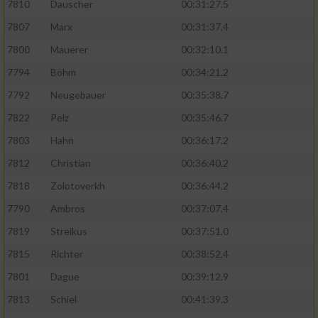
7810
Dauscher
00:31:27.5
7807
Marx
00:31:37.4
7800
Mauerer
00:32:10.1
7794
Böhm
00:34:21.2
7792
Neugebauer
00:35:38.7
7822
Pelz
00:35:46.7
7803
Hahn
00:36:17.2
7812
Christian
00:36:40.2
7818
Zolotoverkh
00:36:44.2
7790
Ambros
00:37:07.4
7819
Streikus
00:37:51.0
7815
Richter
00:38:52.4
7801
Dague
00:39:12.9
7813
Schiel
00:41:39.3