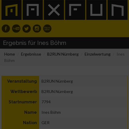
Ergebnis für Ines Böhm
Home
Ergebnisse
B2RUN Nürnberg
Einzelwertung
Ines
Böhm
B2RUN Nürnberg
Veranstaltung
B2RUN Nürnberg
Wettbewerb
7794
Startnummer
Ines Böhm
Name
GER
Nation