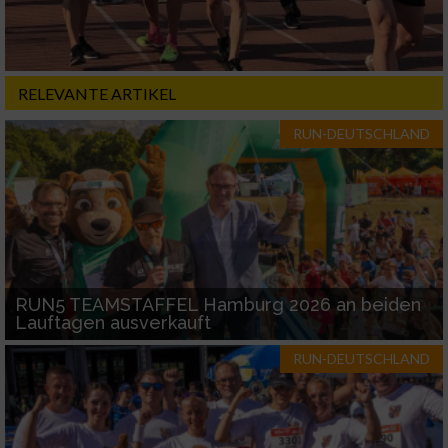
Notwendig
Performance
RELEVANTE ARTIKEL
RUN-DEUTSCHLAND
Funktional
Werbung
RUN5 TEAMSTAFFEL Hamburg 2026 an beiden
Lauftagen ausverkauft
RUN-DEUTSCHLAND