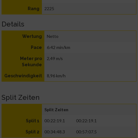
2225
Rang
Details
Netto
Wertung
6:42 min/km
Pace
2,49 m/s
Meter pro
Sekunde
8,96 km/h
Geschwindigkeit
Split Zeiten
Split Zeiten
00:22:19.1
00:22:19.1
Split 1
00:34:48.3
00:57:07.5
Split 2