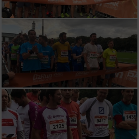
Messung der Werbeleistung
Messung der Performance von Inhalten
Analyse von Zielgruppen durch Statistiken
oder Kombinationen von Daten aus
verschiedenen Quellen
Entwicklung und Verbesserung der Angebote
Verwendung reduzierter Daten zur Auswahl
von Inhalten
IAB-Besonderheiten:
Verwendung genauer Standortdaten
Geräte anhand von aktiv angeforderten
Informationen identifizieren