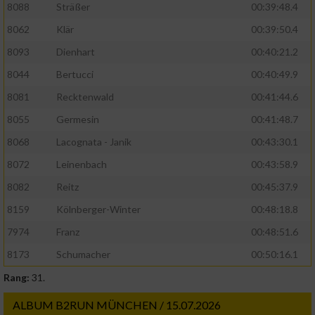
8088
Sträßer
00:39:48.4
8062
Klär
00:39:50.4
8093
Dienhart
00:40:21.2
8044
Bertucci
00:40:49.9
8081
Recktenwald
00:41:44.6
8055
Germesin
00:41:48.7
8068
Lacognata - Janik
00:43:30.1
8072
Leinenbach
00:43:58.9
8082
Reitz
00:45:37.9
8159
Kölnberger-Winter
00:48:18.8
7974
Franz
00:48:51.6
8173
Schumacher
00:50:16.1
Rang:
31.
ALBUM B2RUN MÜNCHEN / 15.07.2026