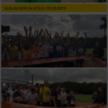
Wir nutzen Ihre Daten für folgende Zwecke:
ALBUM B2RUN KÖLN / 05.09.2019
IAB-Verarbeitungszwecke:
Speichern von oder Zugriff auf Informationen
auf einem Endgerät
Verwendung reduzierter Daten zur Auswahl
von Werbeanzeigen
Erstellung von Profilen für personalisierte
Werbung
Verwendung von Profilen zur Auswahl
personalisierter Werbung
Erstellung von Profilen zur Personalisierung
von Inhalten
Verwendung von Profilen zur Auswahl
personalisierter Inhalte