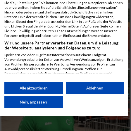
Sie die „Einstellungen“. Sie können Ihre Einstellungen akzeptieren, ablehnen
oder verwalten, indem Sie auf die Schaltfläche „Einstellungen verwalten“
klicken oder jederzeit auf die Fingerabdruck-Schaltfläche in der linken
unteren Ecke der Website klicken. Um Ihre Einwilligung zu widerrufen,
klicken Sie auf den Fingerabdruck oder den Link in der Fußzeile der Website
und klicken Sie auf den Menüpunkt „Meine Daten“. Auf dieser Seite können
Sie Ihre Einwilligung widerrufen. Diese Entscheidungen werden unseren
Partnern mitgeteilt und haben keinen Einfluss auf die Browserdaten.
Wir und unsere Partner verarbeiten Daten, um die Leistung
der Website zu analysieren und Folgendes zu tun:
Speichern von oder Zugriff auf Informationen auf einem Endgerät.
Verwendung reduzierter Daten zur Auswahl von Werbeanzeigen. Erstellung
von Profilen für personalisierte Werbung. Verwendung von Profilen zur
Auswahl personalisierter Werbung. Erstellung von Profilen zur
Personalisierung von Inhalten. Verwendung von Profilen zur Auswahl
personalisierter Inhalte. Messung der Werbeleistung. Messung der
Performance von Inhalten. Analyse von Zielgruppen durch Statistiken oder
Kombinationen von Daten aus verschiedenen Quellen. Entwicklung und
Alle akzeptieren
Ablehnen
Verbesserung der Angebote. Verwendung reduzierter Daten zur Auswahl
von Inhalten.
Daten können außerhalb der Europäischen Union weitergegeben und in die
Nein, anpassen
USA gesendet werden.
Ihre Einwilligung und die cookie Richtlinie gelten ausschließlich für diese
Website/App.
Partnerliste anzeigen (1 IAB-Anbieter)