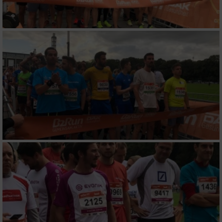
Messung der Werbeleistung
Messung der Performance von Inhalten
Analyse von Zielgruppen durch Statistiken
oder Kombinationen von Daten aus
verschiedenen Quellen
Entwicklung und Verbesserung der Angebote
Verwendung reduzierter Daten zur Auswahl
von Inhalten
IAB-Besonderheiten:
Verwendung genauer Standortdaten
Geräte anhand von aktiv angeforderten
Informationen identifizieren