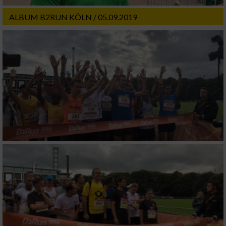
Wir nutzen Ihre Daten für folgende Zwecke:
ALBUM B2RUN KÖLN / 05.09.2019
IAB-Verarbeitungszwecke:
Speichern von oder Zugriff auf Informationen
auf einem Endgerät
Verwendung reduzierter Daten zur Auswahl
von Werbeanzeigen
Erstellung von Profilen für personalisierte
Werbung
Verwendung von Profilen zur Auswahl
personalisierter Werbung
Erstellung von Profilen zur Personalisierung
von Inhalten
Verwendung von Profilen zur Auswahl
personalisierter Inhalte