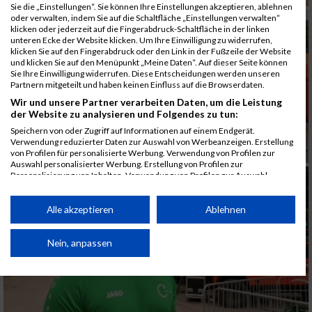
Sie die „Einstellungen“. Sie können Ihre Einstellungen akzeptieren, ablehnen
oder verwalten, indem Sie auf die Schaltfläche „Einstellungen verwalten“
klicken oder jederzeit auf die Fingerabdruck-Schaltfläche in der linken
unteren Ecke der Website klicken. Um Ihre Einwilligung zu widerrufen,
klicken Sie auf den Fingerabdruck oder den Link in der Fußzeile der Website
und klicken Sie auf den Menüpunkt „Meine Daten“. Auf dieser Seite können
Sie Ihre Einwilligung widerrufen. Diese Entscheidungen werden unseren
Partnern mitgeteilt und haben keinen Einfluss auf die Browserdaten.
Wir und unsere Partner verarbeiten Daten, um die Leistung
der Website zu analysieren und Folgendes zu tun:
Speichern von oder Zugriff auf Informationen auf einem Endgerät.
Verwendung reduzierter Daten zur Auswahl von Werbeanzeigen. Erstellung
von Profilen für personalisierte Werbung. Verwendung von Profilen zur
Auswahl personalisierter Werbung. Erstellung von Profilen zur
Personalisierung von Inhalten. Verwendung von Profilen zur Auswahl
personalisierter Inhalte. Messung der Werbeleistung. Messung der
Performance von Inhalten. Analyse von Zielgruppen durch Statistiken oder
Kombinationen von Daten aus verschiedenen Quellen. Entwicklung und
Alle akzeptieren
Ablehnen
Verbesserung der Angebote. Verwendung reduzierter Daten zur Auswahl
von Inhalten.
Daten können außerhalb der Europäischen Union weitergegeben und in die
Nein, anpassen
USA gesendet werden.
Ihre Einwilligung und die cookie Richtlinie gelten ausschließlich für diese
Website/App.
Partnerliste anzeigen (1 IAB-Anbieter)