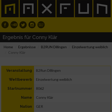
Ergebnis für Conny Klär
Home
Ergebnisse
B2RUN Dillingen
Einzelwertung weiblich
Conny Klär
B2Run Dillingen
Veranstaltung
Einzelwertung weiblich
Wettbewerb
8062
Startnummer
Conny Klär
Name
GER
Nation