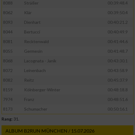
8088
Sträßer
00:39:48.4
8062
Klär
00:39:50.4
8093
Dienhart
00:40:21.2
8044
Bertucci
00:40:49.9
8081
Recktenwald
00:41:44.6
8055
Germesin
00:41:48.7
8068
Lacognata - Janik
00:43:30.1
8072
Leinenbach
00:43:58.9
8082
Reitz
00:45:37.9
8159
Kölnberger-Winter
00:48:18.8
7974
Franz
00:48:51.6
8173
Schumacher
00:50:16.1
Rang:
31.
ALBUM B2RUN MÜNCHEN / 15.07.2026