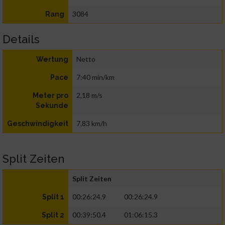
3084
Rang
Details
Netto
Wertung
7:40 min/km
Pace
2,18 m/s
Meter pro
Sekunde
7,83 km/h
Geschwindigkeit
Split Zeiten
Split Zeiten
00:26:24.9
00:26:24.9
Split 1
00:39:50.4
01:06:15.3
Split 2