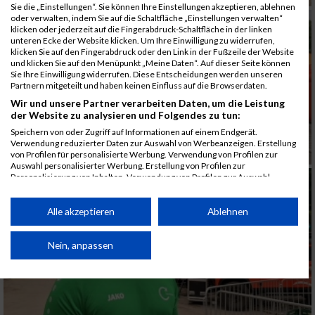
Sie die „Einstellungen“. Sie können Ihre Einstellungen akzeptieren, ablehnen
oder verwalten, indem Sie auf die Schaltfläche „Einstellungen verwalten“
klicken oder jederzeit auf die Fingerabdruck-Schaltfläche in der linken
unteren Ecke der Website klicken. Um Ihre Einwilligung zu widerrufen,
klicken Sie auf den Fingerabdruck oder den Link in der Fußzeile der Website
und klicken Sie auf den Menüpunkt „Meine Daten“. Auf dieser Seite können
Sie Ihre Einwilligung widerrufen. Diese Entscheidungen werden unseren
Partnern mitgeteilt und haben keinen Einfluss auf die Browserdaten.
Wir und unsere Partner verarbeiten Daten, um die Leistung
der Website zu analysieren und Folgendes zu tun:
Speichern von oder Zugriff auf Informationen auf einem Endgerät.
Verwendung reduzierter Daten zur Auswahl von Werbeanzeigen. Erstellung
von Profilen für personalisierte Werbung. Verwendung von Profilen zur
Auswahl personalisierter Werbung. Erstellung von Profilen zur
Personalisierung von Inhalten. Verwendung von Profilen zur Auswahl
personalisierter Inhalte. Messung der Werbeleistung. Messung der
Performance von Inhalten. Analyse von Zielgruppen durch Statistiken oder
Kombinationen von Daten aus verschiedenen Quellen. Entwicklung und
Alle akzeptieren
Ablehnen
Verbesserung der Angebote. Verwendung reduzierter Daten zur Auswahl
von Inhalten.
Daten können außerhalb der Europäischen Union weitergegeben und in die
Nein, anpassen
USA gesendet werden.
Ihre Einwilligung und die cookie Richtlinie gelten ausschließlich für diese
Website/App.
Partnerliste anzeigen (1 IAB-Anbieter)