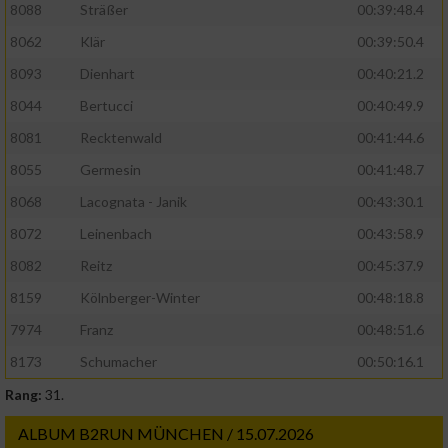
8088
Sträßer
00:39:48.4
8062
Klär
00:39:50.4
8093
Dienhart
00:40:21.2
8044
Bertucci
00:40:49.9
8081
Recktenwald
00:41:44.6
8055
Germesin
00:41:48.7
8068
Lacognata - Janik
00:43:30.1
8072
Leinenbach
00:43:58.9
8082
Reitz
00:45:37.9
8159
Kölnberger-Winter
00:48:18.8
7974
Franz
00:48:51.6
8173
Schumacher
00:50:16.1
Rang:
31.
ALBUM B2RUN MÜNCHEN / 15.07.2026