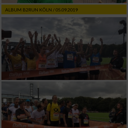
Wir nutzen Ihre Daten für folgende Zwecke:
ALBUM B2RUN KÖLN / 05.09.2019
IAB-Verarbeitungszwecke:
Speichern von oder Zugriff auf Informationen
auf einem Endgerät
Verwendung reduzierter Daten zur Auswahl
von Werbeanzeigen
Erstellung von Profilen für personalisierte
Werbung
Verwendung von Profilen zur Auswahl
personalisierter Werbung
Erstellung von Profilen zur Personalisierung
von Inhalten
Verwendung von Profilen zur Auswahl
personalisierter Inhalte