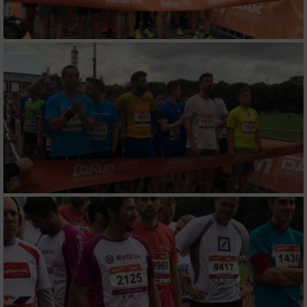
Messung der Werbeleistung
Messung der Performance von Inhalten
Analyse von Zielgruppen durch Statistiken
oder Kombinationen von Daten aus
verschiedenen Quellen
Entwicklung und Verbesserung der Angebote
Verwendung reduzierter Daten zur Auswahl
von Inhalten
IAB-Besonderheiten:
Verwendung genauer Standortdaten
Geräte anhand von aktiv angeforderten
Informationen identifizieren