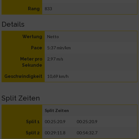
833
Rang
Details
Netto
Wertung
5:37 min/km
Pace
2,97 m/s
Meter pro
Sekunde
10,69 km/h
Geschwindigkeit
Split Zeiten
Split Zeiten
00:25:20.9
00:25:20.9
Split 1
00:29:11.8
00:54:32.7
Split 2