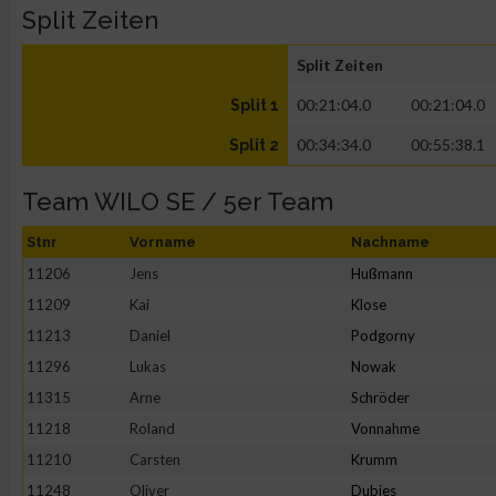
Split Zeiten
Split Zeiten
00:21:04.0
00:21:04.0
Split 1
00:34:34.0
00:55:38.1
Split 2
Team WILO SE / 5er Team
Stnr
Vorname
Nachname
11206
Jens
Hußmann
11209
Kai
Klose
11213
Daniel
Podgorny
11296
Lukas
Nowak
11315
Arne
Schröder
11218
Roland
Vonnahme
11210
Carsten
Krumm
11248
Oliver
Dubies