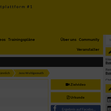
eos
Trainingspläne
Über uns
Community
Veranstalter
ännlich
Jens Wohlgemuth
Zielvideo
Urkunde
1
Ergebnis auf Facebook teilen
1