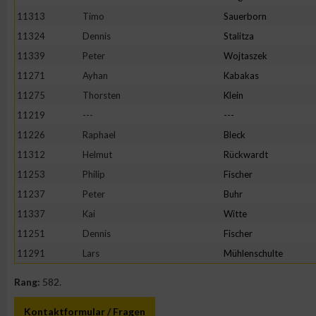
IAB-Besonderheiten:
11313
Timo
Sauerborn
Verwendung genauer Standortdaten
11324
Dennis
Stalitza
11339
Peter
Wojtaszek
11271
Ayhan
Kabakas
Geräte anhand von aktiv angeforderten Informationen identifi
11275
Thorsten
Klein
Nicht-IAB-Verarbeitungszwecke:
11219
---
---
11226
Raphael
Bleck
Notwendig
11312
Helmut
Rückwardt
11253
Philip
Fischer
Performance
11237
Peter
Buhr
11337
Kai
Witte
Funktional
11251
Dennis
Fischer
11291
Lars
Mühlenschulte
Werbung
Rang:
582.
Kontaktformular / Fragen