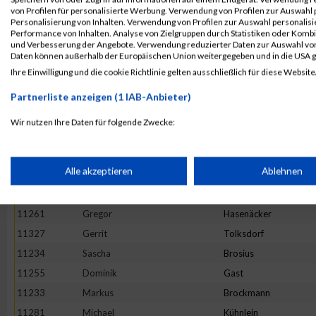
von Profilen für personalisierte Werbung. Verwendung von Profilen zur Auswahl p
11244
Carsten
Diederichs
Personalisierung von Inhalten. Verwendung von Profilen zur Auswahl personalis
Performance von Inhalten. Analyse von Zielgruppen durch Statistiken oder Komb
11331
Dennis
Wagener
und Verbesserung der Angebote. Verwendung reduzierter Daten zur Auswahl von
11303
Lars
Rademacher
Daten können außerhalb der Europäischen Union weitergegeben und in die USA 
Ihre Einwilligung und die cookie Richtlinie gelten ausschließlich für diese Website
11297
Michael
Nowara
11221
Frank
Albers
Partnerliste anzeigen (1 IAB-Anbieter)
11224
Winfried
Beckschwarte
Wir nutzen Ihre Daten für folgende Zwecke:
11277
Sascha
Kohl
IAB-Verarbeitungszwecke:
11257
Felix
Glück
Speichern von oder Zugriff auf Informationen auf einem Endge
Alle akzeptieren
Ablehnen
11283
Julian
Kütz
11304
Jan
Radzey
Verwendung reduzierter Daten zur Auswahl von Werbeanzeige
11261
Gregor
Hasenäcker
11327
Gerrit
Tolksdorf
11234
Sascha
Brosius
Erstellung von Profilen für personalisierte Werbung
11255
Dominik
Gast
11233
Markus
Brockmann
Verwendung von Profilen zur Auswahl personalisierter Werbun
11281
Michael
Kühnlein