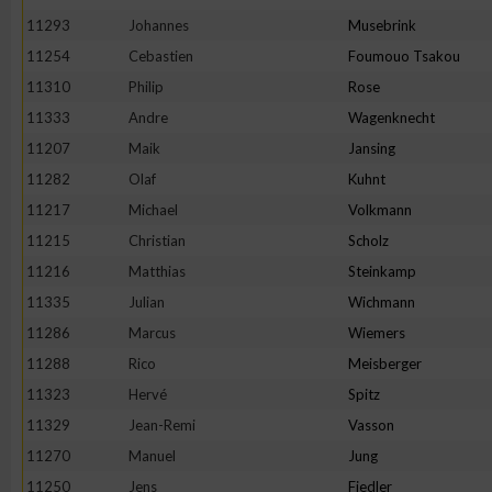
11293
Johannes
Musebrink
11254
Cebastien
Foumouo Tsakou
11310
Philip
Rose
11333
Andre
Wagenknecht
11207
Maik
Jansing
11282
Olaf
Kuhnt
11217
Michael
Volkmann
11215
Christian
Scholz
11216
Matthias
Steinkamp
11335
Julian
Wichmann
11286
Marcus
Wiemers
11288
Rico
Meisberger
11323
Hervé
Spitz
11329
Jean-Remi
Vasson
11270
Manuel
Jung
11250
Jens
Fiedler