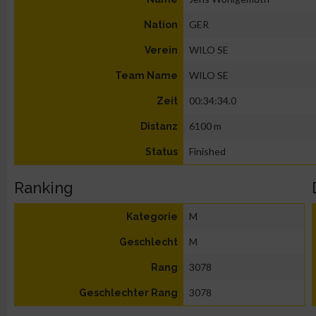
GER
Nation
WILO SE
Verein
WILO SE
Team Name
00:34:34.0
Zeit
6100 m
Distanz
Finished
Status
Ranking
M
Kategorie
M
Geschlecht
3078
Rang
3078
Geschlechter Rang