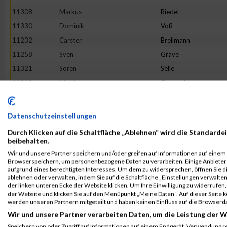
11308
Markus
Riedel
11330
Dominik
Voß
11232
Carsten
Breilmann
11258
Sven
Grave
11321
Sören
Selle
11212
Martin
Oettmeier
11268
Martin
Jankowiak
11301
Timo
Pielage
Datenschutzeinstellungen
11260
Maik
Hartmann
Durch Klicken auf die Schaltfläche „Ablehnen“ wird die Standardei
11220
Patrick
Ahl
beibehalten.
Wir und unsere Partner speichern und/oder greifen auf Informationen auf einem G
11269
Oliver
Jankowski
Browserspeichern, um personenbezogene Daten zu verarbeiten. Einige Anbiete
11342
Roman
Zielinski
aufgrund eines berechtigten Interesses. Um dem zu widersprechen, öffnen Sie die
ablehnen oder verwalten, indem Sie auf die Schaltfläche „Einstellungen verwalten“
11273
Daniel
Kasper
der linken unteren Ecke der Website klicken. Um Ihre Einwilligung zu widerrufen, 
der Website und klicken Sie auf den Menüpunkt „Meine Daten“. Auf dieser Seite 
11246
Noah
Diederichs
werden unseren Partnern mitgeteilt und haben keinen Einfluss auf die Browserd
11300
Moritz
Peschke
Wir und unsere Partner verarbeiten Daten, um die Leistung der W
11279
Ulrich
Krämer
Speichern von oder Zugriff auf Informationen auf einem Endgerät. Verwendung r