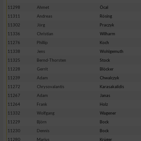
11298
Ahmet
Öcal
Erstellung von Profilen zur Personalisierung von Inhalten
11311
Andreas
Rösing
11302
Jörg
Praczyk
Verwendung von Profilen zur Auswahl personalisierter Inhalte
11336
Christian
Wilharm
11276
Phillip
Koch
Messung der Werbeleistung
11338
Jens
Wohlgemuth
11325
Bernd-Thorsten
Stock
11228
Gerrit
Blöcker
Messung der Performance von Inhalten
11239
Adam
Chwalczyk
11272
Chrysovalantis
Karasakalidis
Analyse von Zielgruppen durch Statistiken oder Kombinatione
verschiedenen Quellen
11267
Adam
Janas
11264
Frank
Holz
Entwicklung und Verbesserung der Angebote
11332
Wolfgang
Wagener
11229
Björn
Bock
Verwendung reduzierter Daten zur Auswahl von Inhalten
11230
Dennis
Bock
11280
Marius
Krüger