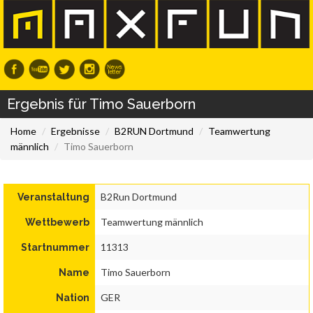
Ergebnis für Timo Sauerborn
Home
Ergebnisse
B2RUN Dortmund
Teamwertung
männlich
Timo Sauerborn
B2Run Dortmund
Veranstaltung
Teamwertung männlich
Wettbewerb
11313
Startnummer
Timo Sauerborn
Name
GER
Nation