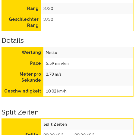
3730
Rang
3730
Geschlechter
Rang
Details
Netto
Wertung
5:59 min/km
Pace
2,78 m/s
Meter pro
Sekunde
10,02 km/h
Geschwindigkeit
Split Zeiten
Split Zeiten
00:26:40.3
00:26:40.3