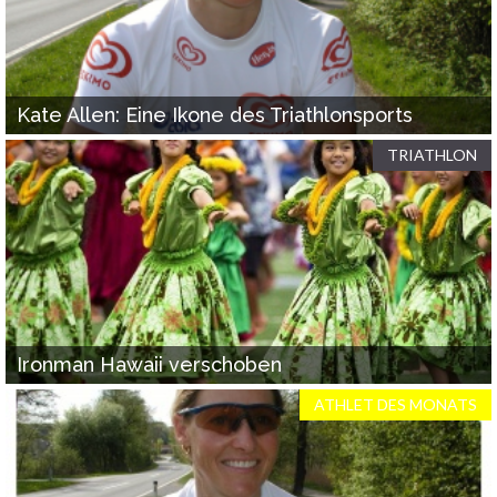
Kate Allen: Eine Ikone des Triathlonsports
TRIATHLON
Ironman Hawaii verschoben
ATHLET DES MONATS