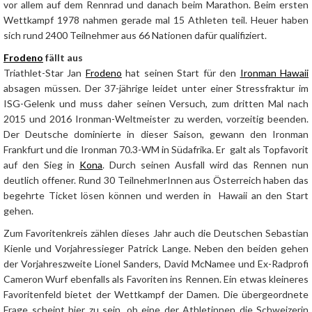
vor allem auf dem Rennrad und danach beim Marathon. Beim ersten
Wettkampf 1978 nahmen gerade mal 15 Athleten teil. Heuer haben
sich rund 2400 Teilnehmer aus 66 Nationen dafür qualifiziert.
Frodeno
fällt aus
Triathlet-Star Jan
Frodeno
hat seinen Start für den
Ironman Hawaii
absagen müssen. Der 37-jährige leidet unter einer Stressfraktur im
ISG-Gelenk und muss daher seinen Versuch, zum dritten Mal nach
2015 und 2016 Ironman-Weltmeister zu werden, vorzeitig beenden.
Der Deutsche dominierte in dieser Saison, gewann den Ironman
Frankfurt und die Ironman 70.3-WM in Südafrika. Er galt als Topfavorit
auf den Sieg in
Kona
. Durch seinen Ausfall wird das Rennen nun
deutlich offener. Rund 30 TeilnehmerInnen aus Österreich haben das
begehrte Ticket lösen können und werden in Hawaii an den Start
gehen.
Zum Favoritenkreis zählen dieses Jahr auch die Deutschen Sebastian
Kienle und Vorjahressieger Patrick Lange. Neben den beiden gehen
der Vorjahreszweite Lionel Sanders, David McNamee und Ex-Radprofi
Cameron Wurf ebenfalls als Favoriten ins Rennen. Ein etwas kleineres
Favoritenfeld bietet der Wettkampf der Damen. Die übergeordnete
Frage scheint hier zu sein, ob eine der Athletinnen die Schweizerin