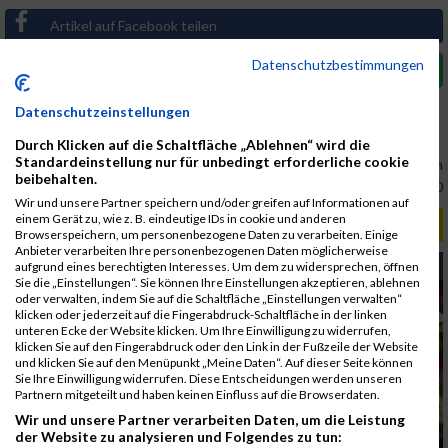
Artikel auf Facebook teilen
Datenschutzbestimmungen
Artikel auf Whatsapp teilen
Datenschutzeinstellungen
Link:
www.maxfunsports.com
Durch Klicken auf die Schaltfläche „Ablehnen“ wird die
Standardeinstellung nur für unbedingt erforderliche cookie
MaxFun Sports Redaktion
beibehalten.
28.04.2025, 19:00:00
Wir und unsere Partner speichern und/oder greifen auf Informationen auf
einem Gerät zu, wie z. B. eindeutige IDs in cookie und anderen
RELEVANTE ARTIKEL
Browserspeichern, um personenbezogene Daten zu verarbeiten. Einige
Anbieter verarbeiten Ihre personenbezogenen Daten möglicherweise
TRIATHLON
aufgrund eines berechtigten Interesses. Um dem zu widersprechen, öffnen
Sie die „Einstellungen“. Sie können Ihre Einstellungen akzeptieren, ablehnen
oder verwalten, indem Sie auf die Schaltfläche „Einstellungen verwalten“
klicken oder jederzeit auf die Fingerabdruck-Schaltfläche in der linken
unteren Ecke der Website klicken. Um Ihre Einwilligung zu widerrufen,
klicken Sie auf den Fingerabdruck oder den Link in der Fußzeile der Website
und klicken Sie auf den Menüpunkt „Meine Daten“. Auf dieser Seite können
Sie Ihre Einwilligung widerrufen. Diese Entscheidungen werden unseren
Partnern mitgeteilt und haben keinen Einfluss auf die Browserdaten.
Wir und unsere Partner verarbeiten Daten, um die Leistung
der Website zu analysieren und Folgendes zu tun: