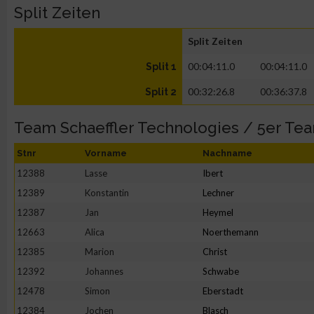
Split Zeiten
Split Zeiten
00:04:11.0
00:04:11.0
Split 1
00:32:26.8
00:36:37.8
Split 2
Team Schaeffler Technologies / 5er Te
Stnr
Vorname
Nachname
12388
Lasse
Ibert
12389
Konstantin
Lechner
12387
Jan
Heymel
12663
Alica
Noerthemann
12385
Marion
Christ
12392
Johannes
Schwabe
12478
Simon
Eberstadt
12384
Jochen
Blasch