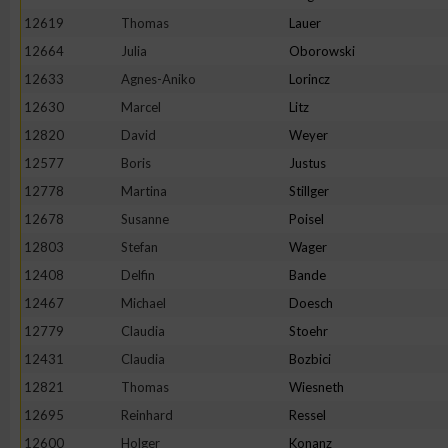
IAB-Besonderheiten:
12619
Thomas
Lauer
Verwendung genauer Standortdaten
12664
Julia
Oborowski
12633
Agnes-Aniko
Lorincz
12630
Marcel
Litz
Geräte anhand von aktiv angeforderten Informationen identifi
12820
David
Weyer
Nicht-IAB-Verarbeitungszwecke:
12577
Boris
Justus
12778
Martina
Stillger
Notwendig
12678
Susanne
Poisel
12803
Stefan
Wager
Performance
12408
Delfin
Bande
12467
Michael
Doesch
Funktional
12779
Claudia
Stoehr
12431
Claudia
Bozbici
Werbung
12821
Thomas
Wiesneth
12695
Reinhard
Ressel
12600
Holger
Konanz