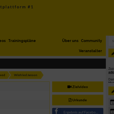
eos
Trainingspläne
Über uns
Community
Veranstalter
ixed
Winfried Janson
Zielvideo
Urkunde
1
Ergebnis auf Facebook teilen
1