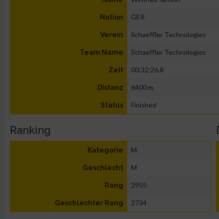
GER
Nation
Schaeffler Technologies
Verein
Schaeffler Technologies
Team Name
00:32:26.8
Zeit
6400 m
Distanz
Finished
Status
Ranking
M
Kategorie
M
Geschlecht
2955
Rang
2734
Geschlechter Rang