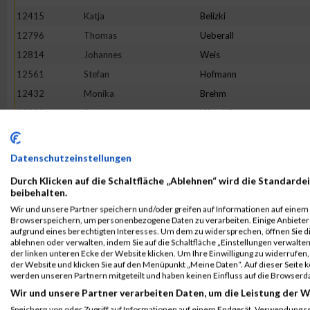
12415
Katja
Belizki
12796
Thomas
Ueberall
12814
Johannes
Weis
12561
Stefan
Hofmann
12432
Monika
Brehm
12829
Sarah
Woerlein
12515
Holger
Gerstner
12631
Dominik
Loew
Datenschutzeinstellungen
12555
Patrick
Pomerleau-Perron
Durch Klicken auf die Schaltfläche „Ablehnen“ wird die Standardei
12437
Antje
Brunsch
beibehalten.
Wir und unsere Partner speichern und/oder greifen auf Informationen auf einem G
12645
Nathalie
Merz
Browserspeichern, um personenbezogene Daten zu verarbeiten. Einige Anbiete
12465
Ladislaus
Dobrenizki
aufgrund eines berechtigten Interesses. Um dem zu widersprechen, öffnen Sie die
ablehnen oder verwalten, indem Sie auf die Schaltfläche „Einstellungen verwalten“
12562
Jochen
Hofmockel
der linken unteren Ecke der Website klicken. Um Ihre Einwilligung zu widerrufen, 
der Website und klicken Sie auf den Menüpunkt „Meine Daten“. Auf dieser Seite 
12466
Achim
Doell
werden unseren Partnern mitgeteilt und haben keinen Einfluss auf die Browserd
12727
Julia
Simon
Wir und unsere Partner verarbeiten Daten, um die Leistung der W
12718
Barbara
Sassrath
Speichern von oder Zugriff auf Informationen auf einem Endgerät. Verwendung r