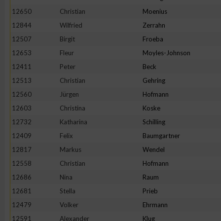
12650
Christian
Moenius
Erstellung von Profilen zur Personalisierung von Inhalten
12844
Wilfried
Zerrahn
12507
Birgit
Froeba
Verwendung von Profilen zur Auswahl personalisierter Inhalte
12653
Fleur
Moyles-Johnson
12411
Peter
Beck
Messung der Werbeleistung
12513
Christian
Gehring
12560
Jürgen
Hofmann
12603
Christina
Koske
Messung der Performance von Inhalten
12732
Katharina
Schilling
12409
Felix
Baumgartner
Analyse von Zielgruppen durch Statistiken oder Kombinatione
verschiedenen Quellen
12817
Markus
Wendel
12558
Christian
Hofmann
Entwicklung und Verbesserung der Angebote
12686
Nina
Raum
12681
Stella
Prieb
Verwendung reduzierter Daten zur Auswahl von Inhalten
12479
Volker
Ehrmann
12591
Alexander
Klug