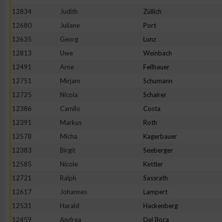
12834
Judith
Züllich
12680
Juliane
Port
12635
Georg
Lunz
12813
Uwe
Weinbach
12491
Arne
Feilhauer
12751
Mirjam
Schumann
12725
Nicola
Schairer
12386
Camilo
Costa
12391
Markus
Roth
12578
Micha
Kagerbauer
12383
Birgit
Seeberger
12585
Nicole
Kettler
12721
Ralph
Sassrath
12617
Johannes
Lampert
12531
Harald
Hackenberg
12459
Andrea
Del Boca