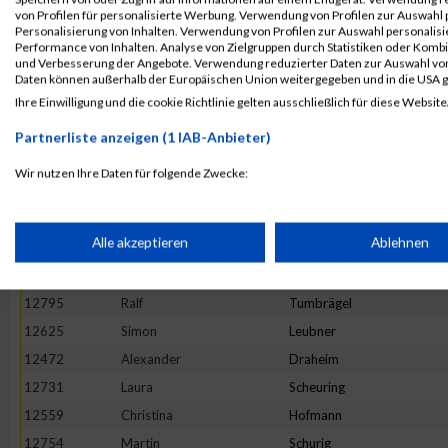
von Profilen für personalisierte Werbung. Verwendung von Profilen zur Auswahl p
12715
Martin
Salzgeber
Personalisierung von Inhalten. Verwendung von Profilen zur Auswahl personalis
Performance von Inhalten. Analyse von Zielgruppen durch Statistiken oder Komb
12586
Karlo
Kipp
und Verbesserung der Angebote. Verwendung reduzierter Daten zur Auswahl von
12510
Stefan
Gatersleben
Daten können außerhalb der Europäischen Union weitergegeben und in die USA 
Ihre Einwilligung und die cookie Richtlinie gelten ausschließlich für diese Website
12425
Nadine
Biedenbacher
12690
Petra
Reiner
Partnerliste anzeigen (1 IAB-Anbieter)
12612
Christian
Kuebrich
Wir nutzen Ihre Daten für folgende Zwecke:
12626
Stefan
Liborius
IAB-Verarbeitungszwecke:
12488
Norbert
Faerber
Speichern von oder Zugriff auf Informationen auf einem Endge
Alle akzeptieren
Ablehnen
12410
Julia
Bayer
12760
Stephanie
Seeberger
Verwendung reduzierter Daten zur Auswahl von Werbeanzeige
12795
Ralf
Tumbrägel
12625
Simon
Leubner
12472
Alexander
Draheim
Erstellung von Profilen für personalisierte Werbung
12731
Laura
Scheuring
12559
Christina
Hofmann
Verwendung von Profilen zur Auswahl personalisierter Werbun
12754
Martin
Schurig