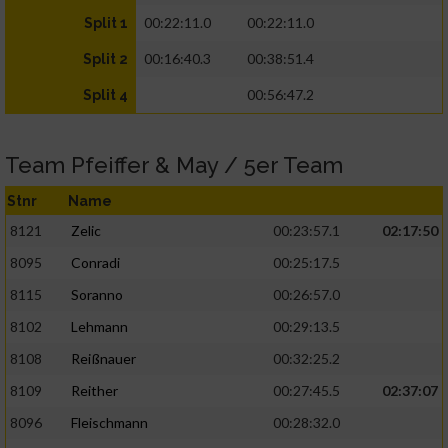
00:22:11.0
00:22:11.0
Split 1
00:16:40.3
00:38:51.4
Split 2
00:56:47.2
Split 4
Team Pfeiffer & May / 5er Team
Stnr
Name
8121
Zelic
00:23:57.1
02:17:50
8095
Conradi
00:25:17.5
8115
Soranno
00:26:57.0
8102
Lehmann
00:29:13.5
8108
Reißnauer
00:32:25.2
8109
Reither
00:27:45.5
02:37:07
8096
Fleischmann
00:28:32.0