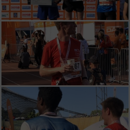
Verwendung reduzierter Daten zur Auswahl
von Werbeanzeigen
Erstellung von Profilen für personalisierte
Werbung
Verwendung von Profilen zur Auswahl
personalisierter Werbung
Erstellung von Profilen zur Personalisierung
von Inhalten
Verwendung von Profilen zur Auswahl
personalisierter Inhalte
Messung der Werbeleistung
Messung der Performance von Inhalten
Analyse von Zielgruppen durch Statistiken