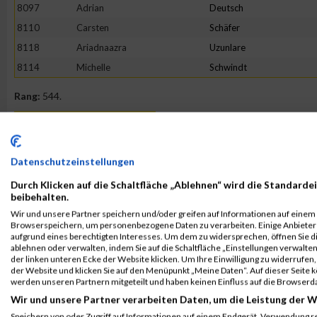
8097
Adrian
Deutsch
8110
Carsten
Schäfer
8118
Ariadnaazra
Uzunlare
8114
Michelle
Schwindt
Rang:
544.
Kontaktformular / Fragen
zur Zeitmessung
Datenschutzeinstellungen
Durch Klicken auf die Schaltfläche „Ablehnen“ wird die Standardei
Hannah Umland
beibehalten.
Wir und unsere Partner speichern und/oder greifen auf Informationen auf einem G
Browserspeichern, um personenbezogene Daten zu verarbeiten. Einige Anbiete
aufgrund eines berechtigten Interesses. Um dem zu widersprechen, öffnen Sie die
ablehnen oder verwalten, indem Sie auf die Schaltfläche „Einstellungen verwalten“
der linken unteren Ecke der Website klicken. Um Ihre Einwilligung zu widerrufen, 
der Website und klicken Sie auf den Menüpunkt „Meine Daten“. Auf dieser Seite 
werden unseren Partnern mitgeteilt und haben keinen Einfluss auf die Browserd
Wir und unsere Partner verarbeiten Daten, um die Leistung der W
Speichern von oder Zugriff auf Informationen auf einem Endgerät. Verwendung r