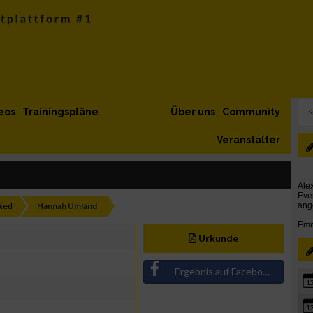
eos
Trainingspläne
Über uns
Community
Veranstalter
xed
Hannah Umland
Urkunde
Ergebnis auf Facebook teilen
1
1