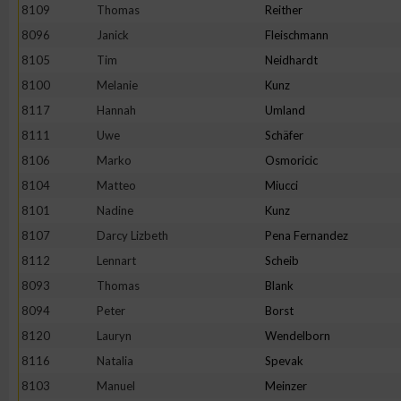
8109
Thomas
Reither
8096
Janick
Fleischmann
8105
Tim
Neidhardt
8100
Melanie
Kunz
8117
Hannah
Umland
8111
Uwe
Schäfer
8106
Marko
Osmoricic
8104
Matteo
Miucci
8101
Nadine
Kunz
8107
Darcy Lizbeth
Pena Fernandez
8112
Lennart
Scheib
8093
Thomas
Blank
8094
Peter
Borst
8120
Lauryn
Wendelborn
8116
Natalia
Spevak
8103
Manuel
Meinzer