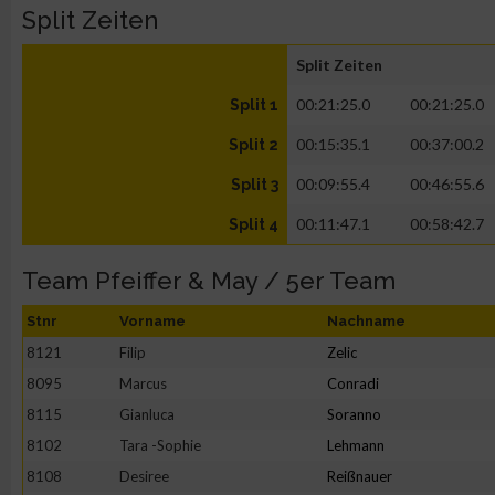
Split Zeiten
Split Zeiten
00:21:25.0
00:21:25.0
Split 1
00:15:35.1
00:37:00.2
Split 2
00:09:55.4
00:46:55.6
Split 3
00:11:47.1
00:58:42.7
Split 4
Team Pfeiffer & May / 5er Team
Stnr
Vorname
Nachname
8121
Filip
Zelic
8095
Marcus
Conradi
8115
Gianluca
Soranno
8102
Tara -Sophie
Lehmann
8108
Desiree
Reißnauer