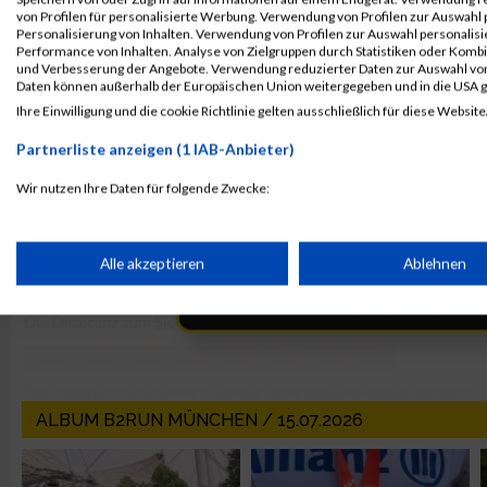
von Profilen für personalisierte Werbung. Verwendung von Profilen zur Auswahl p
Personalisierung von Inhalten. Verwendung von Profilen zur Auswahl personalis
Performance von Inhalten. Analyse von Zielgruppen durch Statistiken oder Komb
und Verbesserung der Angebote. Verwendung reduzierter Daten zur Auswahl von
Daten können außerhalb der Europäischen Union weitergegeben und in die USA 
Ihre Einwilligung und die cookie Richtlinie gelten ausschließlich für diese Website
Partnerliste anzeigen (1 IAB-Anbieter)
Wir nutzen Ihre Daten für folgende Zwecke:
IAB-Verarbeitungszwecke:
Speichern von oder Zugriff auf Informationen auf einem Endge
Alle akzeptieren
Ablehnen
Verwendung reduzierter Daten zur Auswahl von Werbeanzeige
Erstellung von Profilen für personalisierte Werbung
ALBUM B2RUN MÜNCHEN / 15.07.2026
Verwendung von Profilen zur Auswahl personalisierter Werbun