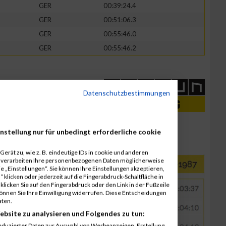
GER
00:39:24.4
GER
00:51:06.3
GER
00:55:46.0
GER
00:55:46.2
Datenschutzbestimmungen
nstellung nur für unbedingt erforderliche cookie
erät zu, wie z. B. eindeutige IDs in cookie und anderen
r verarbeiten Ihre personenbezogenen Daten möglicherweise
 „Einstellungen“. Sie können Ihre Einstellungen akzeptieren,
 klicken oder jederzeit auf die Fingerabdruck-Schaltfläche in
klicken Sie auf den Fingerabdruck oder den Link in der Fußzeile
können Sie Ihre Einwilligung widerrufen. Diese Entscheidungen
aten.
ebsite zu analysieren und Folgendes zu tun:
eduzierter Daten zur Auswahl von Werbeanzeigen. Erstellung