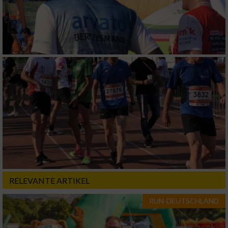
Analyse von Zielgruppen durch Statistiken
oder Kombinationen von Daten aus
verschiedenen Quellen
Entwicklung und Verbesserung der Angebote
Verwendung reduzierter Daten zur Auswahl
von Inhalten
IAB-Besonderheiten:
Verwendung genauer Standortdaten
Geräte anhand von aktiv angeforderten
Informationen identifizieren
Nicht-IAB-Verarbeitungszwecke:
RELEVANTE ARTIKEL
Notwendig
RUN-DEUTSCHLAND
Performance