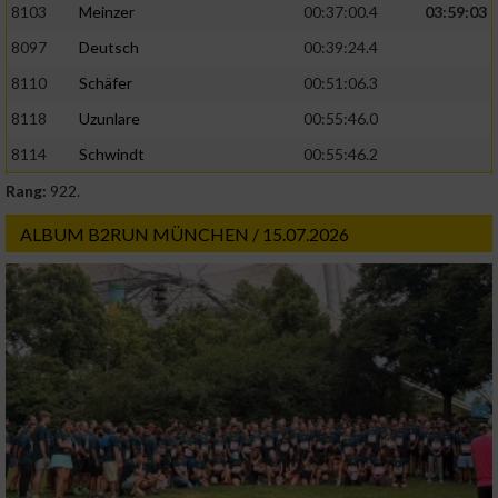
8103
Meinzer
00:37:00.4
03:59:03
8097
Deutsch
00:39:24.4
8110
Schäfer
00:51:06.3
8118
Uzunlare
00:55:46.0
8114
Schwindt
00:55:46.2
Rang:
922.
ALBUM B2RUN MÜNCHEN / 15.07.2026