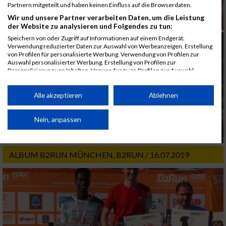
Partnern mitgeteilt und haben keinen Einfluss auf die Browserdaten.
Wir und unsere Partner verarbeiten Daten, um die Leistung
der Website zu analysieren und Folgendes zu tun:
Speichern von oder Zugriff auf Informationen auf einem Endgerät.
Verwendung reduzierter Daten zur Auswahl von Werbeanzeigen. Erstellung
von Profilen für personalisierte Werbung. Verwendung von Profilen zur
Auswahl personalisierter Werbung. Erstellung von Profilen zur
Personalisierung von Inhalten. Verwendung von Profilen zur Auswahl
personalisierter Inhalte. Messung der Werbeleistung. Messung der
Performance von Inhalten. Analyse von Zielgruppen durch Statistiken oder
Kombinationen von Daten aus verschiedenen Quellen. Entwicklung und
Alle akzeptieren
Ablehnen
Verbesserung der Angebote. Verwendung reduzierter Daten zur Auswahl
von Inhalten.
Daten können außerhalb der Europäischen Union weitergegeben und in die
Nein, anpassen
USA gesendet werden.
Ihre Einwilligung und die cookie Richtlinie gelten ausschließlich für diese
Website/App.
ALBUM B2RUN MÜNCHEN, B2RUN / 16.07.2019
Partnerliste anzeigen (1 IAB-Anbieter)
Wir nutzen Ihre Daten für folgende Zwecke:
IAB-Verarbeitungszwecke:
Speichern von oder Zugriff auf Informationen
auf einem Endgerät