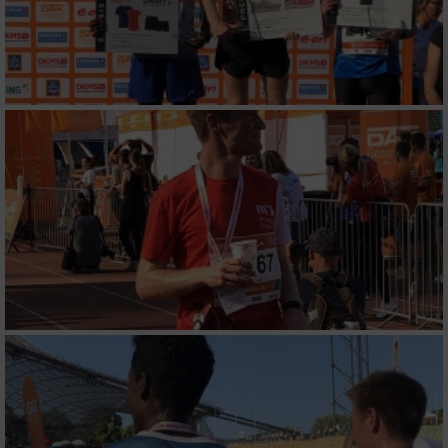
Verwendung reduzierter Daten zur Auswahl
von Werbeanzeigen
Erstellung von Profilen für personalisierte
Werbung
Verwendung von Profilen zur Auswahl
personalisierter Werbung
Erstellung von Profilen zur Personalisierung
von Inhalten
Verwendung von Profilen zur Auswahl
personalisierter Inhalte
Messung der Werbeleistung
Messung der Performance von Inhalten