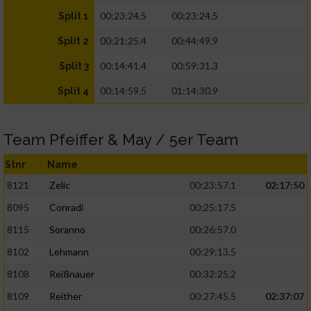
00:23:24.5
00:23:24.5
Split 1
00:21:25.4
00:44:49.9
Split 2
00:14:41.4
00:59:31.3
Split 3
00:14:59.5
01:14:30.9
Split 4
Team Pfeiffer & May / 5er Team
Stnr
Name
8121
Zelic
00:23:57.1
02:17:50
8095
Conradi
00:25:17.5
8115
Soranno
00:26:57.0
8102
Lehmann
00:29:13.5
8108
Reißnauer
00:32:25.2
8109
Reither
00:27:45.5
02:37:07