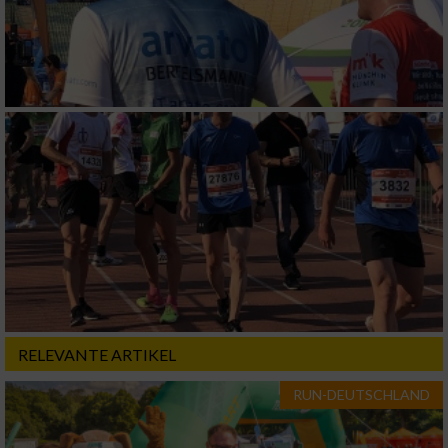
Analyse von Zielgruppen durch Statistiken
oder Kombinationen von Daten aus
verschiedenen Quellen
Entwicklung und Verbesserung der Angebote
Verwendung reduzierter Daten zur Auswahl
von Inhalten
IAB-Besonderheiten:
Verwendung genauer Standortdaten
Geräte anhand von aktiv angeforderten
Informationen identifizieren
Nicht-IAB-Verarbeitungszwecke:
RELEVANTE ARTIKEL
Notwendig
RUN-DEUTSCHLAND
Performance