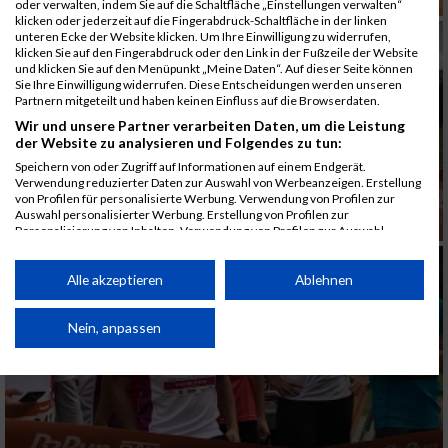
oder verwalten, indem Sie auf die Schaltfläche „Einstellungen verwalten“
klicken oder jederzeit auf die Fingerabdruck-Schaltfläche in der linken
unteren Ecke der Website klicken. Um Ihre Einwilligung zu widerrufen,
klicken Sie auf den Fingerabdruck oder den Link in der Fußzeile der Website
und klicken Sie auf den Menüpunkt „Meine Daten“. Auf dieser Seite können
Sie Ihre Einwilligung widerrufen. Diese Entscheidungen werden unseren
Partnern mitgeteilt und haben keinen Einfluss auf die Browserdaten.
Wir und unsere Partner verarbeiten Daten, um die Leistung
der Website zu analysieren und Folgendes zu tun:
Speichern von oder Zugriff auf Informationen auf einem Endgerät.
Verwendung reduzierter Daten zur Auswahl von Werbeanzeigen. Erstellung
von Profilen für personalisierte Werbung. Verwendung von Profilen zur
Auswahl personalisierter Werbung. Erstellung von Profilen zur
Personalisierung von Inhalten. Verwendung von Profilen zur Auswahl
personalisierter Inhalte. Messung der Werbeleistung. Messung der
Performance von Inhalten. Analyse von Zielgruppen durch Statistiken oder
Kombinationen von Daten aus verschiedenen Quellen. Entwicklung und
Alle akzeptieren
Ablehnen
Verbesserung der Angebote. Verwendung reduzierter Daten zur Auswahl
von Inhalten.
Daten können außerhalb der Europäischen Union weitergegeben und in die
Nein, anpassen
USA gesendet werden.
Ihre Einwilligung und die cookie Richtlinie gelten ausschließlich für diese
Website/App.
Partnerliste anzeigen (1 IAB-Anbieter)