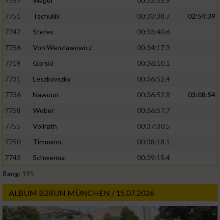
7757
Wager
00:33:35.9
7751
Tschullik
00:33:38.7
02:54:39
7747
Stefes
00:33:40.6
7756
Von Wenzlawowicz
00:34:17.3
7719
Gorski
00:36:10.1
7731
Leszkovszky
00:36:52.4
7736
Nawouo
00:36:52.8
03:08:54
7758
Weber
00:36:57.7
7755
Vollrath
00:37:30.5
7750
Timmann
00:38:18.1
7743
Schwerma
00:39:15.4
Rang:
191.
ALBUM B2RUN MÜNCHEN / 15.07.2026