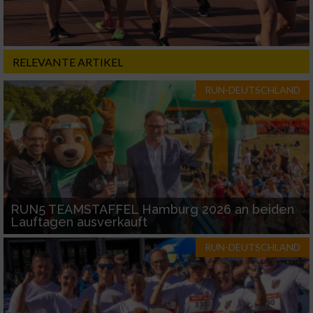
Notwendig
Performance
RELEVANTE ARTIKEL
RUN-DEUTSCHLAND
Funktional
Werbung
RUN5 TEAMSTAFFEL Hamburg 2026 an beiden
Lauftagen ausverkauft
RUN-DEUTSCHLAND