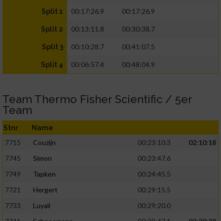
00:17:26.9
00:17:26.9
Split 1
00:13:11.8
00:30:38.7
Split 2
00:10:28.7
00:41:07.5
Split 3
00:06:57.4
00:48:04.9
Split 4
Team Thermo Fisher Scientific / 5er
Team
Stnr
Name
7715
Couzijn
00:23:10.3
02:10:18
7745
Simon
00:23:47.6
7749
Tapken
00:24:45.5
7721
Hergert
00:29:15.5
7733
Luyali
00:29:20.0