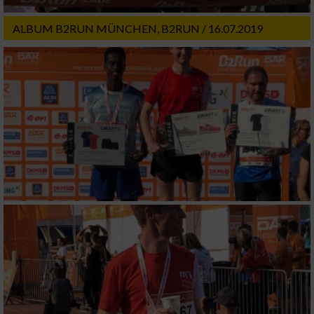
Wir nutzen Ihre Daten für folgende Zwecke:
IAB-Verarbeitungszwecke:
ALBUM B2RUN MÜNCHEN, B2RUN / 16.07.2019
Speichern von oder Zugriff auf Informationen
auf einem Endgerät
Verwendung reduzierter Daten zur Auswahl
von Werbeanzeigen
Erstellung von Profilen für personalisierte
Werbung
Verwendung von Profilen zur Auswahl
personalisierter Werbung
Erstellung von Profilen zur Personalisierung
von Inhalten
Verwendung von Profilen zur Auswahl
personalisierter Inhalte
Messung der Werbeleistung