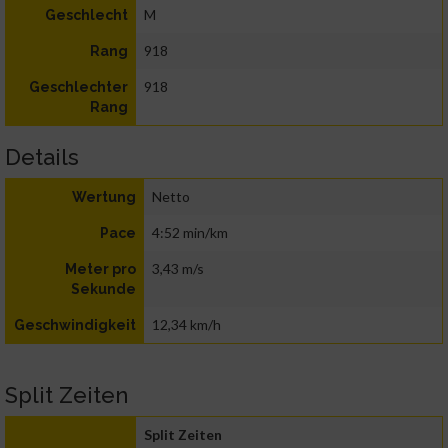
M
Geschlecht
918
Rang
918
Geschlechter
Rang
Details
Netto
Wertung
4:52 min/km
Pace
3,43 m/s
Meter pro
Sekunde
12,34 km/h
Geschwindigkeit
Split Zeiten
Split Zeiten