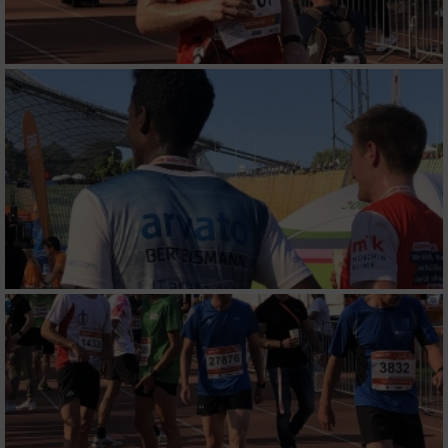
Messung der Performance von Inhalten
Analyse von Zielgruppen durch Statistiken
oder Kombinationen von Daten aus
verschiedenen Quellen
Entwicklung und Verbesserung der Angebote
Verwendung reduzierter Daten zur Auswahl
von Inhalten
IAB-Besonderheiten:
Verwendung genauer Standortdaten
Geräte anhand von aktiv angeforderten
Informationen identifizieren
Nicht-IAB-Verarbeitungszwecke: