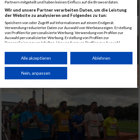
Partnern mitgeteilt und haben keinen Einfluss auf die Browserdaten.
Wir und unsere Partner verarbeiten Daten, um die Leistung
der Website zu analysieren und Folgendes zu tun:
Speichern von oder Zugriff auf Informationen auf einem Endgerät.
Verwendung reduzierter Daten zur Auswahl von Werbeanzeigen. Erstellung
von Profilen für personalisierte Werbung. Verwendung von Profilen zur
Auswahl personalisierter Werbung. Erstellung von Profilen zur
Personalisierung von Inhalten. Verwendung von Profilen zur Auswahl
personalisierter Inhalte. Messung der Werbeleistung. Messung der
Performance von Inhalten. Analyse von Zielgruppen durch Statistiken oder
Kombinationen von Daten aus verschiedenen Quellen. Entwicklung und
Alle akzeptieren
Ablehnen
Verbesserung der Angebote. Verwendung reduzierter Daten zur Auswahl
von Inhalten.
Daten können außerhalb der Europäischen Union weitergegeben und in die
Nein, anpassen
USA gesendet werden.
Ihre Einwilligung und die cookie Richtlinie gelten ausschließlich für diese
Website/App.
Partnerliste anzeigen (1 IAB-Anbieter)
Wir nutzen Ihre Daten für folgende Zwecke:
IAB-Verarbeitungszwecke:
Speichern von oder Zugriff auf Informationen
auf einem Endgerät