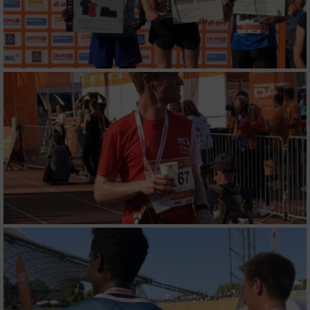
Analyse von Zielgruppen durch Statistiken
oder Kombinationen von Daten aus
verschiedenen Quellen
Entwicklung und Verbesserung der Angebote
Verwendung reduzierter Daten zur Auswahl
von Inhalten
IAB-Besonderheiten:
Verwendung genauer Standortdaten
Geräte anhand von aktiv angeforderten
Informationen identifizieren
Nicht-IAB-Verarbeitungszwecke:
Notwendig
Performance