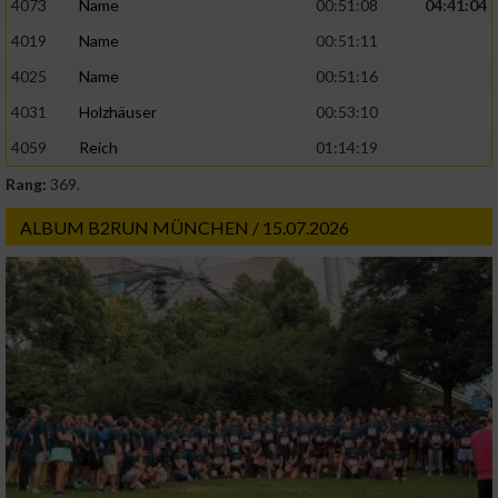
4073
Name
00:51:08
04:41:04
4019
Name
00:51:11
4025
Name
00:51:16
4031
Holzhäuser
00:53:10
4059
Reich
01:14:19
Rang:
369.
ALBUM B2RUN MÜNCHEN / 15.07.2026