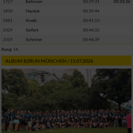
1727
Behnsen
00:39:31
03:33:36
Analyse von Zielgruppen durch Statistiken
oder Kombinationen von Daten aus
1830
Hayduk
00:39:44
verschiedenen Quellen
1881
Kneib
00:41:10
Entwicklung und Verbesserung der Angebote
2029
Seifert
00:46:32
2019
Schröter
00:46:39
Verwendung reduzierter Daten zur Auswahl
von Inhalten
Rang:
14.
IAB-Besonderheiten:
ALBUM B2RUN MÜNCHEN / 15.07.2026
Verwendung genauer Standortdaten
Geräte anhand von aktiv angeforderten
Informationen identifizieren
Nicht-IAB-Verarbeitungszwecke:
Notwendig
Performance