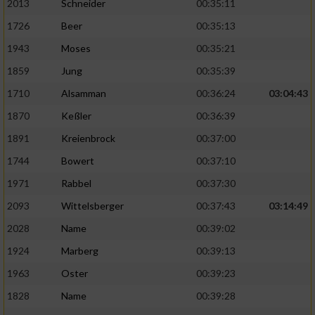
2013
Schneider
00:35:11
Verwendung reduzierter Daten zur Auswahl
1726
Beer
00:35:13
von Werbeanzeigen
1943
Moses
00:35:21
Erstellung von Profilen für personalisierte
1859
Jung
00:35:39
Werbung
1710
Alsamman
00:36:24
03:04:43
Verwendung von Profilen zur Auswahl
1870
Keßler
00:36:39
personalisierter Werbung
1891
Kreienbrock
00:37:00
Erstellung von Profilen zur Personalisierung
1744
Bowert
00:37:10
von Inhalten
1971
Rabbel
00:37:30
Verwendung von Profilen zur Auswahl
2093
Wittelsberger
00:37:43
03:14:49
personalisierter Inhalte
2028
Name
00:39:02
Messung der Werbeleistung
1924
Marberg
00:39:13
1963
Oster
00:39:23
Messung der Performance von Inhalten
1828
Name
00:39:28