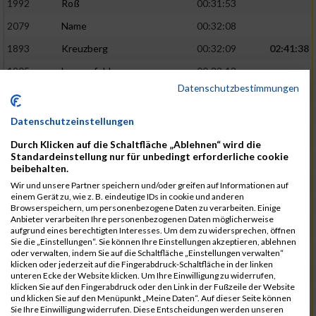
1992
Roß
00:31:53
2079
Name
00:32:08
1893
Kreuzberg
00:32:09
02:41:38
1905
Langenfeld
00:32:13
Datenschutzbestimmungen
2120
Fink
00:32:22
1787
Friedrich
00:32:27
Datenschutzeinstellungen
1794
Gamisch
00:32:27
Durch Klicken auf die Schaltfläche „Ablehnen“ wird die
Standardeinstellung nur für unbedingt erforderliche cookie
2046
Sorger
00:32:30
02:42:48
beibehalten.
2047
Sorger
00:32:30
Wir und unsere Partner speichern und/oder greifen auf Informationen auf
einem Gerät zu, wie z. B. eindeutige IDs in cookie und anderen
2051
Stephan
00:32:31
Browserspeichern, um personenbezogene Daten zu verarbeiten. Einige
Anbieter verarbeiten Ihre personenbezogenen Daten möglicherweise
2065
Thome
00:32:35
aufgrund eines berechtigten Interesses. Um dem zu widersprechen, öffnen
Sie die „Einstellungen“. Sie können Ihre Einstellungen akzeptieren, ablehnen
1719
Barth
00:32:42
oder verwalten, indem Sie auf die Schaltfläche „Einstellungen verwalten“
klicken oder jederzeit auf die Fingerabdruck-Schaltfläche in der linken
2116
Koch
00:32:45
02:44:32
unteren Ecke der Website klicken. Um Ihre Einwilligung zu widerrufen,
klicken Sie auf den Fingerabdruck oder den Link in der Fußzeile der Website
1937
Meyer
00:32:49
und klicken Sie auf den Menüpunkt „Meine Daten“. Auf dieser Seite können
Sie Ihre Einwilligung widerrufen. Diese Entscheidungen werden unseren