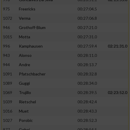
975
Freericks
00:27:04.5
1072
Verma
00:27:06.8
946
Grothoff-Blum
00:27:21.0
1015
Motta
00:27:31.0
996
Kamphausen
00:27:59.4
02:21:31.0
943
Alonso
00:28:11.0
944
Andre
00:28:13.7
1091
Pfatschbacher
00:28:32.8
1089
Guggi
00:28:34.0
1069
Trujillo
00:28:39.5
02:23:52.0
1039
Rietschel
00:28:42.4
1016
Muet
00:28:43.3
1027
Porobic
00:28:52.3
977
Gobej
00:28:54.5