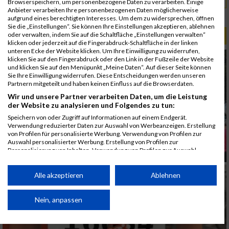
Browserspeichern, um personenbezogene Daten zu verarbeiten. Einige
Anbieter verarbeiten Ihre personenbezogenen Daten möglicherweise
Rang:
2893.
aufgrund eines berechtigten Interesses. Um dem zu widersprechen, öffnen
Sie die „Einstellungen“. Sie können Ihre Einstellungen akzeptieren, ablehnen
oder verwalten, indem Sie auf die Schaltfläche „Einstellungen verwalten“
ALBUM B2RUN MÜNCHEN / 15.07.2026
klicken oder jederzeit auf die Fingerabdruck-Schaltfläche in der linken
unteren Ecke der Website klicken. Um Ihre Einwilligung zu widerrufen,
klicken Sie auf den Fingerabdruck oder den Link in der Fußzeile der Website
und klicken Sie auf den Menüpunkt „Meine Daten“. Auf dieser Seite können
Sie Ihre Einwilligung widerrufen. Diese Entscheidungen werden unseren
Partnern mitgeteilt und haben keinen Einfluss auf die Browserdaten.
Wir und unsere Partner verarbeiten Daten, um die Leistung
der Website zu analysieren und Folgendes zu tun:
Speichern von oder Zugriff auf Informationen auf einem Endgerät.
Verwendung reduzierter Daten zur Auswahl von Werbeanzeigen. Erstellung
von Profilen für personalisierte Werbung. Verwendung von Profilen zur
Auswahl personalisierter Werbung. Erstellung von Profilen zur
Personalisierung von Inhalten. Verwendung von Profilen zur Auswahl
personalisierter Inhalte. Messung der Werbeleistung. Messung der
Performance von Inhalten. Analyse von Zielgruppen durch Statistiken oder
Kombinationen von Daten aus verschiedenen Quellen. Entwicklung und
Alle akzeptieren
Ablehnen
Verbesserung der Angebote. Verwendung reduzierter Daten zur Auswahl
von Inhalten.
Daten können außerhalb der Europäischen Union weitergegeben und in die
Nein, anpassen
USA gesendet werden.
Ihre Einwilligung und die cookie Richtlinie gelten ausschließlich für diese
Website/App.