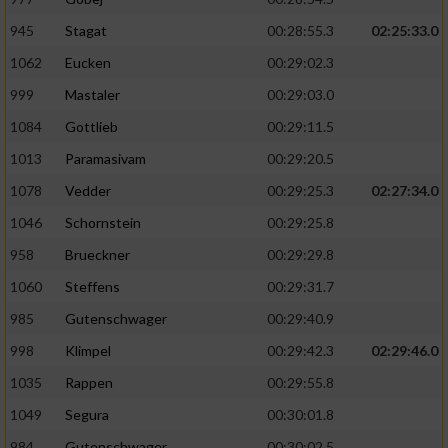
945
Stagat
00:28:55.3
02:25:33.0
1062
Eucken
00:29:02.3
999
Mastaler
00:29:03.0
1084
Gottlieb
00:29:11.5
1013
Paramasivam
00:29:20.5
1078
Vedder
00:29:25.3
02:27:34.0
1046
Schornstein
00:29:25.8
958
Brueckner
00:29:29.8
1060
Steffens
00:29:31.7
985
Gutenschwager
00:29:40.9
998
Klimpel
00:29:42.3
02:29:46.0
1035
Rappen
00:29:55.8
1049
Segura
00:30:01.8
984
Gutenschwager
00:30:02.5