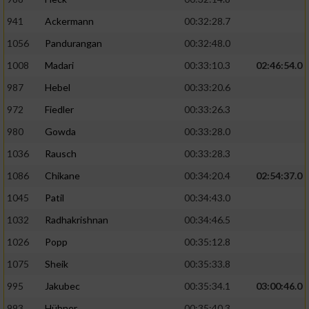
941
Ackermann
00:32:28.7
1056
Pandurangan
00:32:48.0
1008
Madari
00:33:10.3
02:46:54.0
987
Hebel
00:33:20.6
972
Fiedler
00:33:26.3
980
Gowda
00:33:28.0
1036
Rausch
00:33:28.3
1086
Chikane
00:34:20.4
02:54:37.0
1045
Patil
00:34:43.0
1032
Radhakrishnan
00:34:46.5
1026
Popp
00:35:12.8
1075
Sheik
00:35:33.8
995
Jakubec
00:35:34.1
03:00:46.0
993
Hübner
00:35:40.3