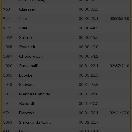
963
Claessen
00:30:03.5
994
Iliev
00:30:20.1
02:33:34.0
989
Kale
00:30:44.5
1052
Shinde
00:30:45.5
1028
Poweleit
00:30:49.0
1087
Chodorowski
00:30:54.2
1020
Parampalli
00:31:22.1
02:37:21.0
1005
Loocke
00:31:22.3
1048
Schwarz
00:31:27.5
1011
Mendes Candido
00:31:28.8
1041
Rotondi
00:31:40.3
974
Florczak
00:31:56.1
02:41:40.0
1053
Shivananda Kumar
00:32:11.7
988
Heck
00:32:14.8