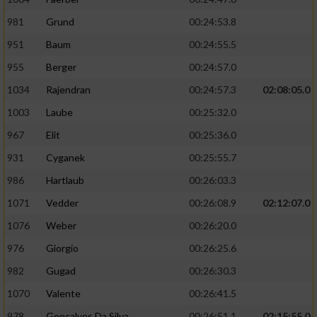
981
Grund
00:24:53.8
951
Baum
00:24:55.5
955
Berger
00:24:57.0
1034
Rajendran
00:24:57.3
02:08:05.0
1003
Laube
00:25:32.0
967
Elit
00:25:36.0
931
Cyganek
00:25:55.7
986
Hartlaub
00:26:03.3
1071
Vedder
00:26:08.9
02:12:07.0
1076
Weber
00:26:20.0
976
Giorgio
00:26:25.6
982
Gugad
00:26:30.3
1070
Valente
00:26:41.5
978
Goncalves Da Silva
00:26:51.1
02:15:55.0