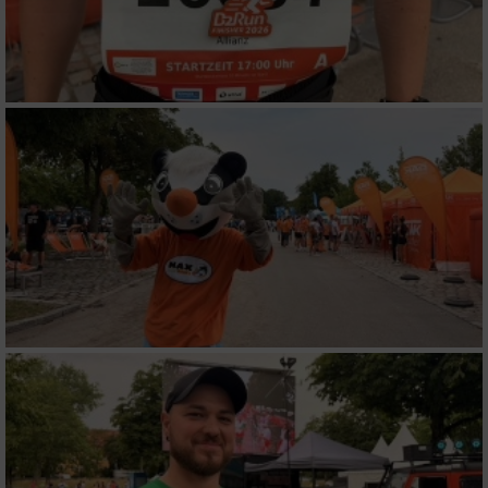
Partnerliste anzeigen (1 IAB-Anbieter)
Wir nutzen Ihre Daten für folgende Zwecke:
IAB-Verarbeitungszwecke:
Speichern von oder Zugriff auf Informationen
auf einem Endgerät
Verwendung reduzierter Daten zur Auswahl
von Werbeanzeigen
Erstellung von Profilen für personalisierte
Werbung
Verwendung von Profilen zur Auswahl
personalisierter Werbung
Erstellung von Profilen zur Personalisierung
von Inhalten
Verwendung von Profilen zur Auswahl