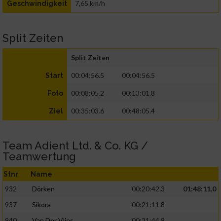
7,65 km/h
Geschwindigkeit
Split Zeiten
Split Zeiten
00:04:56.5
00:04:56.5
Start
00:08:05.2
00:13:01.8
Foto
00:35:03.6
00:48:05.4
Ziel
Team Adient Ltd. & Co. KG /
Teamwertung
Stnr
Name
932
Dörken
00:20:42.3
01:48:11.0
937
Sikora
00:21:11.8
940
Van Der Vlies
00:21:44.8