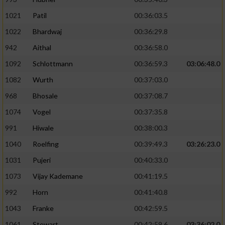
1021
Patil
00:36:03.5
1022
Bhardwaj
00:36:29.8
942
Aithal
00:36:58.0
1092
Schlottmann
00:36:59.3
03:06:48.0
1082
Wurth
00:37:03.0
968
Bhosale
00:37:08.7
1074
Vogel
00:37:35.8
991
Hiwale
00:38:00.3
1040
Roelfing
00:39:49.3
03:26:23.0
1031
Pujeri
00:40:33.0
1073
Vijay Kademane
00:41:19.5
992
Horn
00:41:40.8
1043
Franke
00:42:59.5
1061
Stewart
00:42:59.6
03:36:02.0