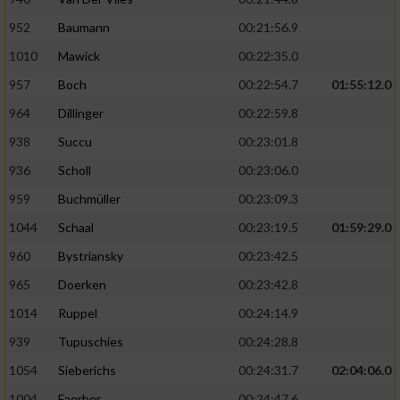
952
Baumann
00:21:56.9
1010
Mawick
00:22:35.0
957
Boch
00:22:54.7
01:55:12.0
964
Dillinger
00:22:59.8
938
Succu
00:23:01.8
936
Scholl
00:23:06.0
959
Buchmüller
00:23:09.3
1044
Schaal
00:23:19.5
01:59:29.0
960
Bystriansky
00:23:42.5
965
Doerken
00:23:42.8
1014
Ruppel
00:24:14.9
939
Tupuschies
00:24:28.8
1054
Sieberichs
00:24:31.7
02:04:06.0
1004
Faerber
00:24:47.6