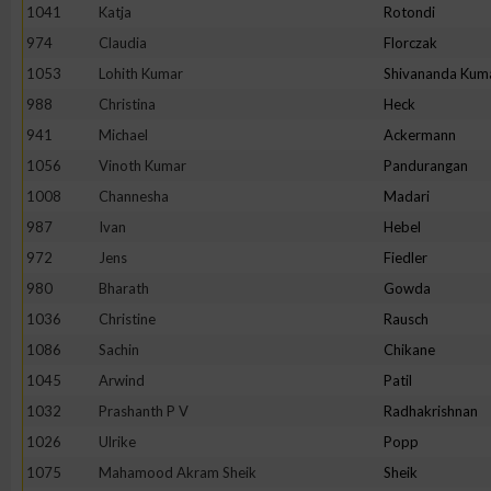
IAB-Besonderheiten:
1041
Katja
Rotondi
974
Claudia
Florczak
Verwendung genauer Standortdaten
1053
Lohith Kumar
Shivananda Kum
988
Christina
Heck
Geräte anhand von aktiv angeforderten Informationen identifi
941
Michael
Ackermann
1056
Vinoth Kumar
Pandurangan
Nicht-IAB-Verarbeitungszwecke:
1008
Channesha
Madari
Notwendig
987
Ivan
Hebel
972
Jens
Fiedler
Performance
980
Bharath
Gowda
1036
Christine
Rausch
Funktional
1086
Sachin
Chikane
1045
Arwind
Patil
1032
Prashanth P V
Radhakrishnan
Werbung
1026
Ulrike
Popp
1075
Mahamood Akram Sheik
Sheik