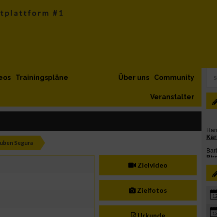
eos
Trainingspläne
Über uns
Community
Veranstalter
uben Segura
Zielvideo
Zielfotos
1
1
Urkunde