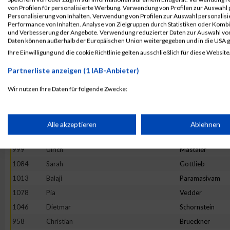
944
Flottmann
Andre
von Profilen für personalisierte Werbung. Verwendung von Profilen zur Auswahl p
Personalisierung von Inhalten. Verwendung von Profilen zur Auswahl personalis
1091
Christian
Pfatschbacher
Performance von Inhalten. Analyse von Zielgruppen durch Statistiken oder Komb
und Verbesserung der Angebote. Verwendung reduzierter Daten zur Auswahl von
1089
Klaus
Guggi
Daten können außerhalb der Europäischen Union weitergegeben und in die USA 
1069
Erika
Trujillo
Ihre Einwilligung und die cookie Richtlinie gelten ausschließlich für diese Website
1039
Knut
Rietschel
Partnerliste anzeigen (1 IAB-Anbieter)
1016
Julien
Muet
Wir nutzen Ihre Daten für folgende Zwecke:
1027
Lejla
Porobic
IAB-Verarbeitungszwecke:
977
Denisa
Gobej
945
Dietmar Paul
Stagat
Speichern von oder Zugriff auf Informationen auf einem Endge
Alle akzeptieren
Ablehnen
1062
Hilmar
Eucken
999
Ulrich
Mastaler
Verwendung reduzierter Daten zur Auswahl von Werbeanzeige
1084
Sarah
Gottlieb
1013
Balaji
Paramasivam
Erstellung von Profilen für personalisierte Werbung
1078
Pia
Vedder
1046
Dietmar
Schornstein
Verwendung von Profilen zur Auswahl personalisierter Werbun
958
Christian
Brueckner