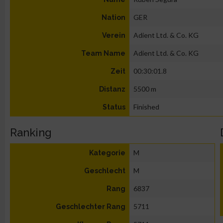
GER
Nation
Adient Ltd. & Co. KG
Verein
Adient Ltd. & Co. KG
Team Name
00:30:01.8
Zeit
5500 m
Distanz
Finished
Status
Ranking
M
Kategorie
M
Geschlecht
6837
Rang
5711
Geschlechter Rang