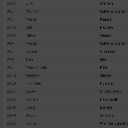
1060
Dirk
Steffens
Erstellung von Profilen zur Personalisierung von Inhalten
985
Monika
Gutenschwager
998
Martin
Klimpel
1035
Ralf
Rappen
Verwendung von Profilen zur Auswahl personalisierter Inhalte
1049
Ruben
Segura
984
Martin
Gutenschwager
Messung der Werbeleistung
963
Sabine
Claessen
994
Ivan
Iliev
Messung der Performance von Inhalten
989
Mandar Kale
Kale
1052
Vaibhav
Shinde
Analyse von Zielgruppen durch Statistiken oder Kombinatione
1028
Thorsten
Poweleit
verschiedenen Quellen
1087
Sergiy
Chodorowski
1020
Harisha
Parampalli
Entwicklung und Verbesserung der Angebote
1005
Joern
Loocke
1048
Bodo
Schwarz
Verwendung reduzierter Daten zur Auswahl von Inhalten
1011
Carlos
Mendes Candid