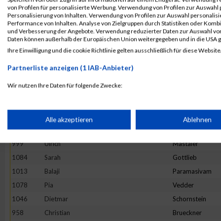
944
Flottmann
Andre
von Profilen für personalisierte Werbung. Verwendung von Profilen zur Auswahl p
Personalisierung von Inhalten. Verwendung von Profilen zur Auswahl personalis
1091
Christian
Pfatschbacher
Performance von Inhalten. Analyse von Zielgruppen durch Statistiken oder Komb
und Verbesserung der Angebote. Verwendung reduzierter Daten zur Auswahl von
1089
Klaus
Guggi
Daten können außerhalb der Europäischen Union weitergegeben und in die USA 
1069
Erika
Trujillo
Ihre Einwilligung und die cookie Richtlinie gelten ausschließlich für diese Website
1039
Knut
Rietschel
Partnerliste anzeigen (1 IAB-Anbieter)
1016
Julien
Muet
Wir nutzen Ihre Daten für folgende Zwecke:
1027
Lejla
Porobic
IAB-Verarbeitungszwecke:
977
Denisa
Gobej
945
Dietmar Paul
Stagat
Speichern von oder Zugriff auf Informationen auf einem Endge
Alle akzeptieren
Ablehnen
1062
Hilmar
Eucken
999
Ulrich
Mastaler
Verwendung reduzierter Daten zur Auswahl von Werbeanzeige
1084
Sarah
Gottlieb
1013
Balaji
Paramasivam
Erstellung von Profilen für personalisierte Werbung
1078
Pia
Vedder
1046
Dietmar
Schornstein
Verwendung von Profilen zur Auswahl personalisierter Werbun
958
Christian
Brueckner