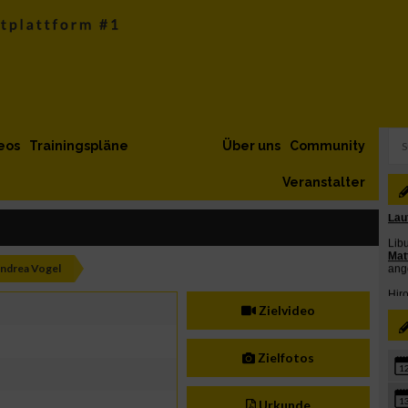
eos
Trainingspläne
Über uns
Community
Veranstalter
ndrea Vogel
Zielvideo
Zielfotos
1
1
Urkunde