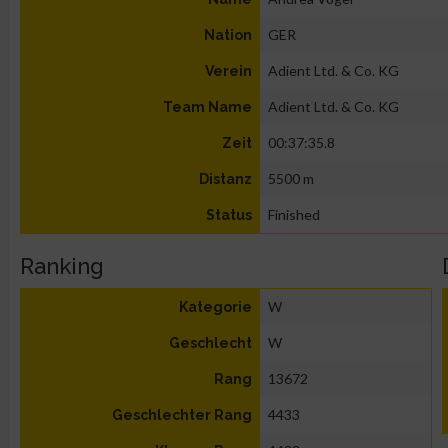
GER
Nation
Adient Ltd. & Co. KG
Verein
Adient Ltd. & Co. KG
Team Name
00:37:35.8
Zeit
5500 m
Distanz
Finished
Status
Ranking
W
Kategorie
W
Geschlecht
13672
Rang
4433
Geschlechter Rang