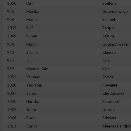
1060
Dirk
Steffens
Erstellung von Profilen zur Personalisierung von Inhalten
985
Monika
Gutenschwager
998
Martin
Klimpel
1035
Ralf
Rappen
Verwendung von Profilen zur Auswahl personalisierter Inhalte
1049
Ruben
Segura
984
Martin
Gutenschwager
Messung der Werbeleistung
963
Sabine
Claessen
994
Ivan
Iliev
Messung der Performance von Inhalten
989
Mandar Kale
Kale
1052
Vaibhav
Shinde
Analyse von Zielgruppen durch Statistiken oder Kombinatione
1028
Thorsten
Poweleit
verschiedenen Quellen
1087
Sergiy
Chodorowski
1020
Harisha
Parampalli
Entwicklung und Verbesserung der Angebote
1005
Joern
Loocke
1048
Bodo
Schwarz
Verwendung reduzierter Daten zur Auswahl von Inhalten
1011
Carlos
Mendes Candid