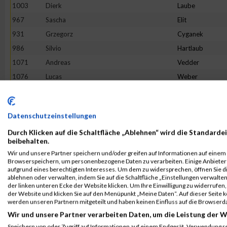
1003
Dierk
Laube
967
Sascha
Elit
931
Grzegorz
Cyganek
986
Silvio
Hartlaub
1071
Andreas
Vedder
1076
Lucas
Weber
976
Denis
Giorgio
982
Mahantesh
Gugad
Datenschutzeinstellungen
1070
Toni
Valente
Durch Klicken auf die Schaltfläche „Ablehnen“ wird die Standardei
978
Idalio
Goncalves Da Si
beibehalten.
975
Uwe
Freericks
Wir und unsere Partner speichern und/oder greifen auf Informationen auf einem G
Browserspeichern, um personenbezogene Daten zu verarbeiten. Einige Anbiete
1072
Abhinav
Verma
aufgrund eines berechtigten Interesses. Um dem zu widersprechen, öffnen Sie die
946
Christian
Grothoff-Blum
ablehnen oder verwalten, indem Sie auf die Schaltfläche „Einstellungen verwalten“
der linken unteren Ecke der Website klicken. Um Ihre Einwilligung zu widerrufen, 
1015
Talles Augusto
Motta
der Website und klicken Sie auf den Menüpunkt „Meine Daten“. Auf dieser Seite 
werden unseren Partnern mitgeteilt und haben keinen Einfluss auf die Browserd
996
Frank
Kamphausen
Wir und unsere Partner verarbeiten Daten, um die Leistung der W
943
Gustavo
Alonso
Speichern von oder Zugriff auf Informationen auf einem Endgerät. Verwendung r