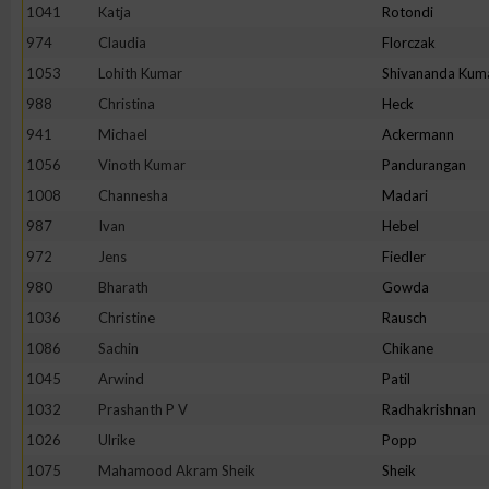
IAB-Besonderheiten:
1041
Katja
Rotondi
974
Claudia
Florczak
Verwendung genauer Standortdaten
1053
Lohith Kumar
Shivananda Kum
988
Christina
Heck
Geräte anhand von aktiv angeforderten Informationen identifi
941
Michael
Ackermann
1056
Vinoth Kumar
Pandurangan
Nicht-IAB-Verarbeitungszwecke:
1008
Channesha
Madari
Notwendig
987
Ivan
Hebel
972
Jens
Fiedler
Performance
980
Bharath
Gowda
1036
Christine
Rausch
Funktional
1086
Sachin
Chikane
1045
Arwind
Patil
1032
Prashanth P V
Radhakrishnan
Werbung
1026
Ulrike
Popp
1075
Mahamood Akram Sheik
Sheik