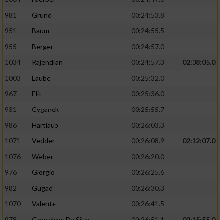
981
Grund
00:24:53.8
951
Baum
00:24:55.5
955
Berger
00:24:57.0
1034
Rajendran
00:24:57.3
02:08:05.0
1003
Laube
00:25:32.0
967
Elit
00:25:36.0
931
Cyganek
00:25:55.7
986
Hartlaub
00:26:03.3
1071
Vedder
00:26:08.9
02:12:07.0
1076
Weber
00:26:20.0
976
Giorgio
00:26:25.6
982
Gugad
00:26:30.3
1070
Valente
00:26:41.5
978
Goncalves Da Silva
00:26:51.1
02:15:55.0