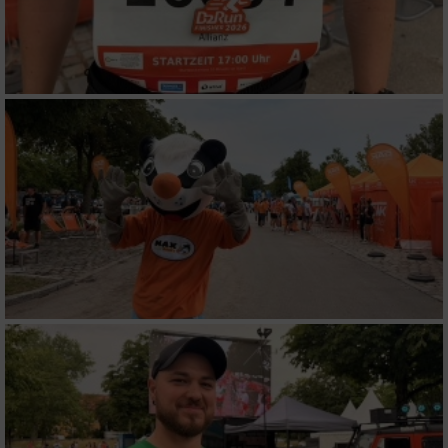
Partnerliste anzeigen (1 IAB-Anbieter)
Wir nutzen Ihre Daten für folgende Zwecke:
IAB-Verarbeitungszwecke:
Speichern von oder Zugriff auf Informationen
auf einem Endgerät
Verwendung reduzierter Daten zur Auswahl
von Werbeanzeigen
Erstellung von Profilen für personalisierte
Werbung
Verwendung von Profilen zur Auswahl
personalisierter Werbung
Erstellung von Profilen zur Personalisierung
von Inhalten
Verwendung von Profilen zur Auswahl