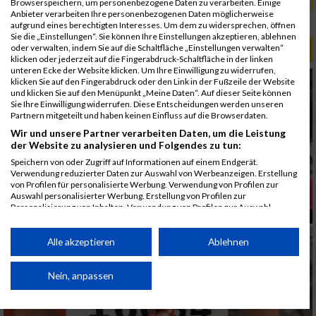
Browserspeichern, um personenbezogene Daten zu verarbeiten. Einige
Anbieter verarbeiten Ihre personenbezogenen Daten möglicherweise
Rang:
1822.
aufgrund eines berechtigten Interesses. Um dem zu widersprechen, öffnen
Sie die „Einstellungen“. Sie können Ihre Einstellungen akzeptieren, ablehnen
oder verwalten, indem Sie auf die Schaltfläche „Einstellungen verwalten“
ALBUM B2RUN MÜNCHEN / 15.07.2026
klicken oder jederzeit auf die Fingerabdruck-Schaltfläche in der linken
unteren Ecke der Website klicken. Um Ihre Einwilligung zu widerrufen,
klicken Sie auf den Fingerabdruck oder den Link in der Fußzeile der Website
und klicken Sie auf den Menüpunkt „Meine Daten“. Auf dieser Seite können
Sie Ihre Einwilligung widerrufen. Diese Entscheidungen werden unseren
Partnern mitgeteilt und haben keinen Einfluss auf die Browserdaten.
Wir und unsere Partner verarbeiten Daten, um die Leistung
der Website zu analysieren und Folgendes zu tun:
Speichern von oder Zugriff auf Informationen auf einem Endgerät.
Verwendung reduzierter Daten zur Auswahl von Werbeanzeigen. Erstellung
von Profilen für personalisierte Werbung. Verwendung von Profilen zur
Auswahl personalisierter Werbung. Erstellung von Profilen zur
Personalisierung von Inhalten. Verwendung von Profilen zur Auswahl
personalisierter Inhalte. Messung der Werbeleistung. Messung der
Performance von Inhalten. Analyse von Zielgruppen durch Statistiken oder
Kombinationen von Daten aus verschiedenen Quellen. Entwicklung und
Alle akzeptieren
Ablehnen
Verbesserung der Angebote. Verwendung reduzierter Daten zur Auswahl
von Inhalten.
Daten können außerhalb der Europäischen Union weitergegeben und in die
Nein, anpassen
USA gesendet werden.
Ihre Einwilligung und die cookie Richtlinie gelten ausschließlich für diese
Website/App.