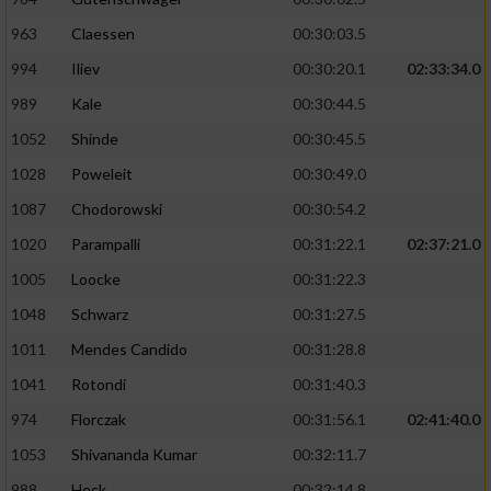
963
Claessen
00:30:03.5
994
Iliev
00:30:20.1
02:33:34.0
989
Kale
00:30:44.5
1052
Shinde
00:30:45.5
1028
Poweleit
00:30:49.0
1087
Chodorowski
00:30:54.2
1020
Parampalli
00:31:22.1
02:37:21.0
1005
Loocke
00:31:22.3
1048
Schwarz
00:31:27.5
1011
Mendes Candido
00:31:28.8
1041
Rotondi
00:31:40.3
974
Florczak
00:31:56.1
02:41:40.0
1053
Shivananda Kumar
00:32:11.7
988
Heck
00:32:14.8