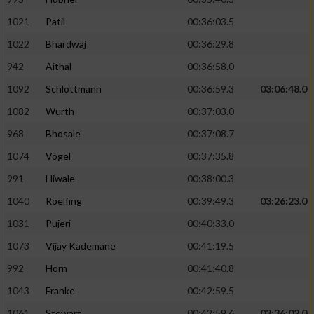
1021
Patil
00:36:03.5
1022
Bhardwaj
00:36:29.8
942
Aithal
00:36:58.0
1092
Schlottmann
00:36:59.3
03:06:48.0
1082
Wurth
00:37:03.0
968
Bhosale
00:37:08.7
1074
Vogel
00:37:35.8
991
Hiwale
00:38:00.3
1040
Roelfing
00:39:49.3
03:26:23.0
1031
Pujeri
00:40:33.0
1073
Vijay Kademane
00:41:19.5
992
Horn
00:41:40.8
1043
Franke
00:42:59.5
1061
Stewart
00:42:59.6
03:36:02.0