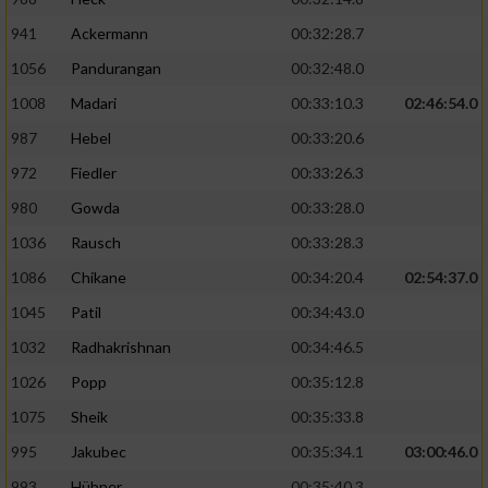
941
Ackermann
00:32:28.7
1056
Pandurangan
00:32:48.0
1008
Madari
00:33:10.3
02:46:54.0
987
Hebel
00:33:20.6
972
Fiedler
00:33:26.3
980
Gowda
00:33:28.0
1036
Rausch
00:33:28.3
1086
Chikane
00:34:20.4
02:54:37.0
1045
Patil
00:34:43.0
1032
Radhakrishnan
00:34:46.5
1026
Popp
00:35:12.8
1075
Sheik
00:35:33.8
995
Jakubec
00:35:34.1
03:00:46.0
993
Hübner
00:35:40.3