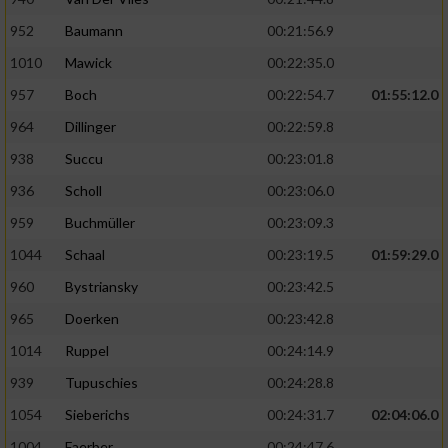
952
Baumann
00:21:56.9
1010
Mawick
00:22:35.0
957
Boch
00:22:54.7
01:55:12.0
964
Dillinger
00:22:59.8
938
Succu
00:23:01.8
936
Scholl
00:23:06.0
959
Buchmüller
00:23:09.3
1044
Schaal
00:23:19.5
01:59:29.0
960
Bystriansky
00:23:42.5
965
Doerken
00:23:42.8
1014
Ruppel
00:24:14.9
939
Tupuschies
00:24:28.8
1054
Sieberichs
00:24:31.7
02:04:06.0
1004
Faerber
00:24:47.6