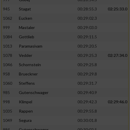
945
Stagat
00:28:55.3
02:25:33.0
1062
Eucken
00:29:02.3
999
Mastaler
00:29:03.0
1084
Gottlieb
00:29:11.5
1013
Paramasivam
00:29:20.5
1078
Vedder
00:29:25.3
02:27:34.0
1046
Schornstein
00:29:25.8
958
Brueckner
00:29:29.8
1060
Steffens
00:29:31.7
985
Gutenschwager
00:29:40.9
998
Klimpel
00:29:42.3
02:29:46.0
1035
Rappen
00:29:55.8
1049
Segura
00:30:01.8
984
Gutenschwager
00:30:02.5