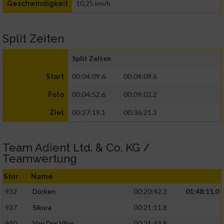
10,25 km/h
Geschwindigkeit
Split Zeiten
Split Zeiten
00:04:09.6
00:04:09.6
Start
00:04:52.6
00:09:02.2
Foto
00:27:19.1
00:36:21.3
Ziel
Team Adient Ltd. & Co. KG /
Teamwertung
Stnr
Name
932
Dörken
00:20:42.3
01:48:11.0
937
Sikora
00:21:11.8
940
Van Der Vlies
00:21:44.8