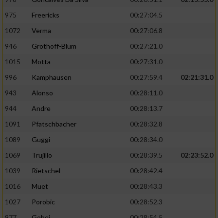
975
Freericks
00:27:04.5
1072
Verma
00:27:06.8
946
Grothoff-Blum
00:27:21.0
1015
Motta
00:27:31.0
996
Kamphausen
00:27:59.4
02:21:31.0
943
Alonso
00:28:11.0
944
Andre
00:28:13.7
1091
Pfatschbacher
00:28:32.8
1089
Guggi
00:28:34.0
1069
Trujillo
00:28:39.5
02:23:52.0
1039
Rietschel
00:28:42.4
1016
Muet
00:28:43.3
1027
Porobic
00:28:52.3
977
Gobej
00:28:54.5