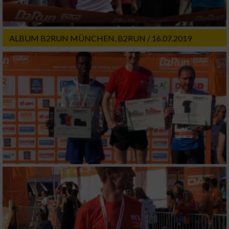
Verwendung von Profilen zur Auswahl
personalisierter Werbung
ALBUM B2RUN MÜNCHEN, B2RUN / 16.07.2019
Erstellung von Profilen zur Personalisierung
von Inhalten
Verwendung von Profilen zur Auswahl
personalisierter Inhalte
Messung der Werbeleistung
Messung der Performance von Inhalten
Analyse von Zielgruppen durch Statistiken
oder Kombinationen von Daten aus
verschiedenen Quellen
Entwicklung und Verbesserung der Angebote