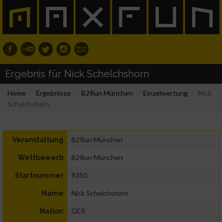
Ergebnis für Nick Schelchshorn
Home
Ergebnisse
B2Run München
Einzelwertung
Nick
Schelchshorn
B2Run München
Veranstaltung
B2Run München
Wettbewerb
9350
Startnummer
Nick Schelchshorn
Name
GER
Nation