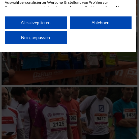
Auswahl personalisierter Werbung. Erstellung von Profilen zur
Personalisierung von Inhalten. Verwendung von Profilen zur Auswahl
personalisierter Inhalte. Messung der Werbeleistung. Messung der
Performance von Inhalten. Analyse von Zielgruppen durch Statistiken oder
Kombinationen von Daten aus verschiedenen Quellen. Entwicklung und
Alle akzeptieren
Ablehnen
Verbesserung der Angebote. Verwendung reduzierter Daten zur Auswahl
von Inhalten.
Daten können außerhalb der Europäischen Union weitergegeben und in die
Nein, anpassen
USA gesendet werden.
Ihre Einwilligung und die cookie Richtlinie gelten ausschließlich für diese
Website/App.
Partnerliste anzeigen (1 IAB-Anbieter)
Wir nutzen Ihre Daten für folgende Zwecke:
IAB-Verarbeitungszwecke:
Speichern von oder Zugriff auf Informationen
auf einem Endgerät
Verwendung reduzierter Daten zur Auswahl
von Werbeanzeigen
Erstellung von Profilen für personalisierte
Werbung