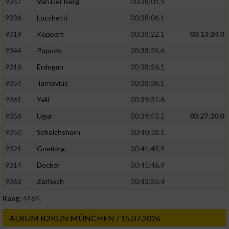
9357
Van Der Berg
00:38:01.9
9336
Lucchetti
00:38:06.1
9319
Koppert
00:38:22.1
03:13:24.0
9344
Popovic
00:38:25.6
9316
Erdogan
00:38:26.1
9354
Tarnovius
00:38:38.1
9361
Yalli
00:39:31.6
9356
Ugur
00:39:53.1
03:27:20.0
9350
Schelchshorn
00:40:18.1
9321
Gneiting
00:41:45.9
9314
Decker
00:41:46.9
9362
Zerhoch
00:43:35.4
Rang:
4464.
ALBUM B2RUN MÜNCHEN / 15.07.2026