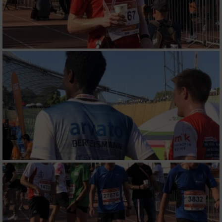
Verwendung reduzierter Daten zur Auswahl
von Inhalten
IAB-Besonderheiten:
Verwendung genauer Standortdaten
Geräte anhand von aktiv angeforderten
Informationen identifizieren
Nicht-IAB-Verarbeitungszwecke:
Notwendig
Performance
Funktional