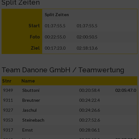
Split Zeiten
Split Zeiten
01:37:55.5
01:37:55.5
Start
00:22:55.0
02:00:50.5
Foto
00:17:23.0
02:18:13.6
Ziel
Team Danone GmbH / Teamwertung
Stnr
Name
9349
Sbuttoni
00:20:58.4
02:05:47.0
9311
Breutner
00:24:22.4
9327
Jaschul
00:24:26.6
9353
Steinebach
00:27:52.6
9317
Ernst
00:28:06.1