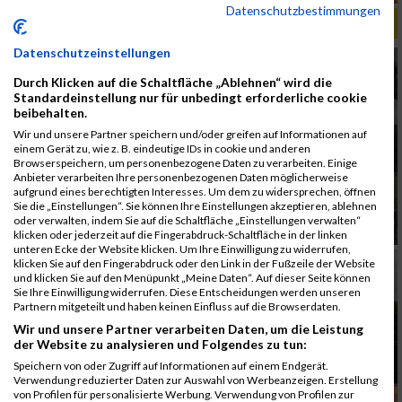
Datenschutzbestimmungen
ALBUM B2RUN KÖLN / 05.09.2019
Datenschutzeinstellungen
Durch Klicken auf die Schaltfläche „Ablehnen“ wird die
Standardeinstellung nur für unbedingt erforderliche cookie
beibehalten.
Wir und unsere Partner speichern und/oder greifen auf Informationen auf
einem Gerät zu, wie z. B. eindeutige IDs in cookie und anderen
Browserspeichern, um personenbezogene Daten zu verarbeiten. Einige
Anbieter verarbeiten Ihre personenbezogenen Daten möglicherweise
aufgrund eines berechtigten Interesses. Um dem zu widersprechen, öffnen
Sie die „Einstellungen“. Sie können Ihre Einstellungen akzeptieren, ablehnen
oder verwalten, indem Sie auf die Schaltfläche „Einstellungen verwalten“
klicken oder jederzeit auf die Fingerabdruck-Schaltfläche in der linken
unteren Ecke der Website klicken. Um Ihre Einwilligung zu widerrufen,
klicken Sie auf den Fingerabdruck oder den Link in der Fußzeile der Website
und klicken Sie auf den Menüpunkt „Meine Daten“. Auf dieser Seite können
Sie Ihre Einwilligung widerrufen. Diese Entscheidungen werden unseren
Partnern mitgeteilt und haben keinen Einfluss auf die Browserdaten.
Wir und unsere Partner verarbeiten Daten, um die Leistung
der Website zu analysieren und Folgendes zu tun:
Speichern von oder Zugriff auf Informationen auf einem Endgerät.
Verwendung reduzierter Daten zur Auswahl von Werbeanzeigen. Erstellung
von Profilen für personalisierte Werbung. Verwendung von Profilen zur