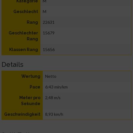
M
Kategorie
M
Geschlecht
22631
Rang
15679
Geschlechter
Rang
15656
Klassen Rang
Details
Netto
Wertung
6:43 min/km
Pace
2,48 m/s
Meter pro
Sekunde
8,93 km/h
Geschwindigkeit