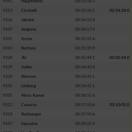
9341
Hauptmann
00:32:58.3
9313
Cicchelli
00:33:26.1
02:54:28.0
9326
Jahnke
00:34:52.4
9307
Angerer
00:34:57.9
9331
Kotze
00:35:31.6
9359
Notheis
00:35:39.9
9328
Jhi
00:35:44.1
03:02:54.0
9329
Keller
00:36:43.6
9320
Weston
00:36:45.1
9335
Limberg
00:36:45.1
9305
Abou-Kamal
00:36:55.6
9312
Casassa
00:37:50.6
03:10:01.0
9318
Reitberger
00:37:59.6
9347
Saussine
00:38:01.9