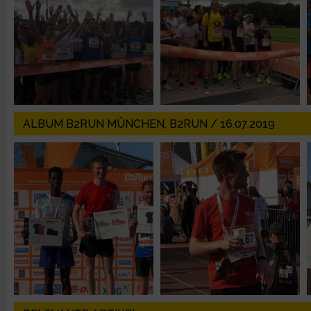
IAB-Besonderheiten:
Verwendung genauer Standortdaten
Geräte anhand von aktiv angeforderten Informationen identifi
Nicht-IAB-Verarbeitungszwecke:
ALBUM B2RUN MÜNCHEN, B2RUN / 16.07.2019
Notwendig
Performance
Funktional
Werbung