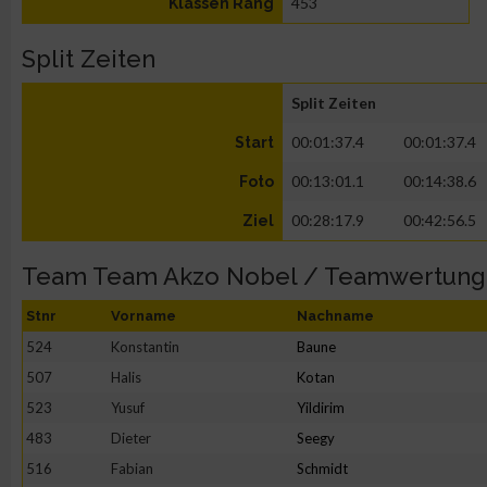
453
Klassen Rang
Split Zeiten
Split Zeiten
00:01:37.4
00:01:37.4
Start
00:13:01.1
00:14:38.6
Foto
00:28:17.9
00:42:56.5
Ziel
Team Team Akzo Nobel / Teamwertung
Stnr
Vorname
Nachname
524
Konstantin
Baune
507
Halis
Kotan
523
Yusuf
Yildirim
483
Dieter
Seegy
516
Fabian
Schmidt