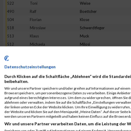
522
Toni
Weise
490
Ralf
Boettcher
504
Florian
Klose
518
Miroslaw
Schwerdtfeger
513
Klaus
Muck
512
Michaela
Milosi
499
Christopher
Grün
508
Sabrina
Macaluso
Datenschutzeinstellungen
498
Annika
Göttge
Durch Klicken auf die Schaltfläche „Ablehnen“ wird die Standardei
Rang:
315.
beibehalten.
Wir und unsere Partner speichern und/oder greifen auf Informationen auf einem G
Kontaktformular / Fragen
Browserspeichern, um personenbezogene Daten zu verarbeiten. Einige Anbiete
aufgrund eines berechtigten Interesses. Um dem zu widersprechen, öffnen Sie die
zur Zeitmessung
ablehnen oder verwalten, indem Sie auf die Schaltfläche „Einstellungen verwalten“
der linken unteren Ecke der Website klicken. Um Ihre Einwilligung zu widerrufen, 
der Website und klicken Sie auf den Menüpunkt „Meine Daten“. Auf dieser Seite 
werden unseren Partnern mitgeteilt und haben keinen Einfluss auf die Browserd
Anna Brutscher
Wir und unsere Partner verarbeiten Daten, um die Leistung der W
Speichern von oder Zugriff auf Informationen auf einem Endgerät. Verwendung r