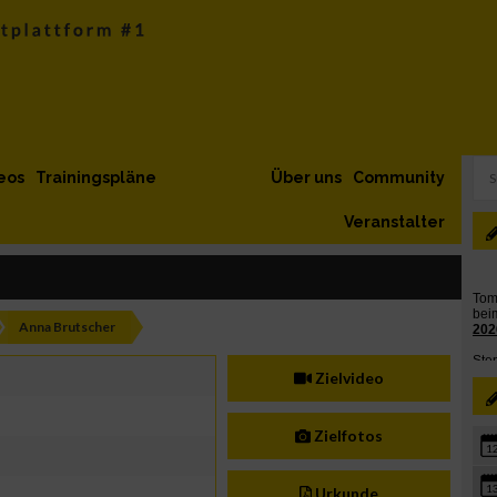
eos
Trainingspläne
Über uns
Community
Veranstalter
Anna Brutscher
Zielvideo
Zielfotos
1
1
Urkunde