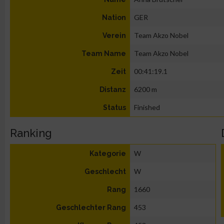
GER
Nation
Team Akzo Nobel
Verein
Team Akzo Nobel
Team Name
00:41:19.1
Zeit
6200 m
Distanz
Finished
Status
Ranking
W
Kategorie
W
Geschlecht
1660
Rang
453
Geschlechter Rang