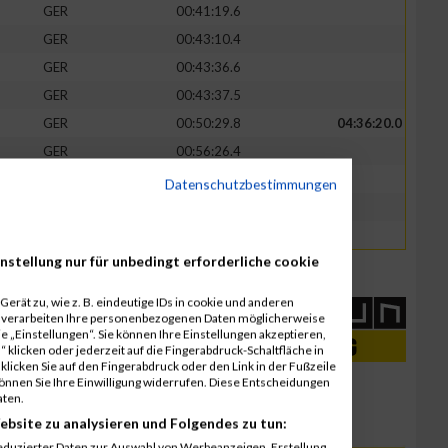
GER
00:41:19.6
GER
00:43:10.4
GER
00:43:36.6
GER
00:43:37.5
GER
00:50:29.8
04:36:20.0
GER
00:56:26.4
GER
00:56:27.4
Datenschutzbestimmungen
GER
00:56:27.9
GER
00:56:28.1
nstellung nur für unbedingt erforderliche cookie
erät zu, wie z. B. eindeutige IDs in cookie und anderen
r verarbeiten Ihre personenbezogenen Daten möglicherweise
 „Einstellungen“. Sie können Ihre Einstellungen akzeptieren,
 klicken oder jederzeit auf die Fingerabdruck-Schaltfläche in
klicken Sie auf den Fingerabdruck oder den Link in der Fußzeile
können Sie Ihre Einwilligung widerrufen. Diese Entscheidungen
aten.
ebsite zu analysieren und Folgendes zu tun:
eduzierter Daten zur Auswahl von Werbeanzeigen. Erstellung