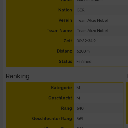
GER
Nation
Team Akzo Nobel
Verein
Team Akzo Nobel
Team Name
00:32:34.9
Zeit
6200 m
Distanz
Finished
Status
Ranking
M
Kategorie
M
Geschlecht
640
Rang
569
Geschlechter Rang