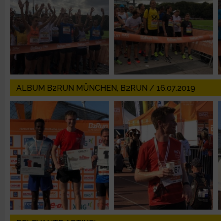
IAB-Besonderheiten:
Verwendung genauer Standortdaten
Geräte anhand von aktiv angeforderten Informationen identifi
Nicht-IAB-Verarbeitungszwecke:
ALBUM B2RUN MÜNCHEN, B2RUN / 16.07.2019
Notwendig
Performance
Funktional
Werbung