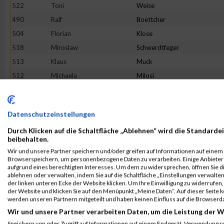
522
Toni
Weise
490
Ralf
Boettcher
504
Florian
Klose
518
Miroslaw
Schwerdtfeger
513
Klaus
Muck
512
Michaela
Milosi
499
Christopher
Grün
508
Sabrina
Macaluso
Datenschutzeinstellungen
498
Annika
Göttge
Durch Klicken auf die Schaltfläche „Ablehnen“ wird die Standardei
Rang:
88.
beibehalten.
Wir und unsere Partner speichern und/oder greifen auf Informationen auf einem G
Kontaktformular / Fragen
Browserspeichern, um personenbezogene Daten zu verarbeiten. Einige Anbiete
aufgrund eines berechtigten Interesses. Um dem zu widersprechen, öffnen Sie die
zur Zeitmessung
ablehnen oder verwalten, indem Sie auf die Schaltfläche „Einstellungen verwalten“
der linken unteren Ecke der Website klicken. Um Ihre Einwilligung zu widerrufen, 
der Website und klicken Sie auf den Menüpunkt „Meine Daten“. Auf dieser Seite 
werden unseren Partnern mitgeteilt und haben keinen Einfluss auf die Browserd
Valeria Schäfer
Wir und unsere Partner verarbeiten Daten, um die Leistung der W
Speichern von oder Zugriff auf Informationen auf einem Endgerät. Verwendung r