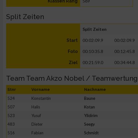
569
Klassen Rang
Split Zeiten
Split Zeiten
00:02:09.9
00:02:09.9
Start
00:10:35.8
00:12:45.8
Foto
00:21:59.0
00:34:44.8
Ziel
Team Team Akzo Nobel / Teamwertung
Stnr
Vorname
Nachname
524
Konstantin
Baune
507
Halis
Kotan
523
Yusuf
Yildirim
483
Dieter
Seegy
516
Fabian
Schmidt