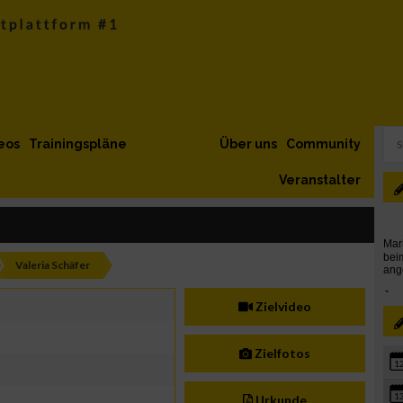
eos
Trainingspläne
Über uns
Community
Veranstalter
Valeria Schäfer
Zielvideo
Zielfotos
1
1
Urkunde