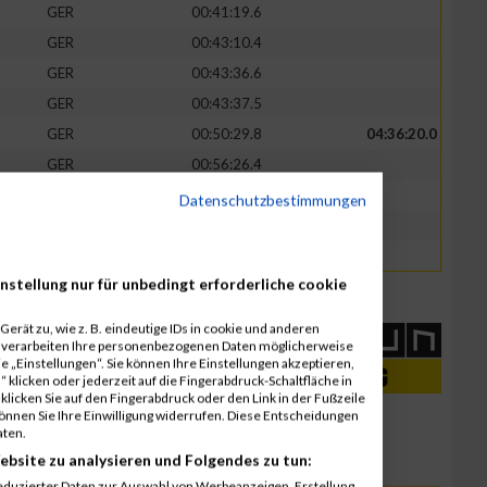
GER
00:41:19.6
GER
00:43:10.4
GER
00:43:36.6
GER
00:43:37.5
GER
00:50:29.8
04:36:20.0
GER
00:56:26.4
GER
00:56:27.4
Datenschutzbestimmungen
GER
00:56:27.9
GER
00:56:28.1
nstellung nur für unbedingt erforderliche cookie
erät zu, wie z. B. eindeutige IDs in cookie und anderen
r verarbeiten Ihre personenbezogenen Daten möglicherweise
 „Einstellungen“. Sie können Ihre Einstellungen akzeptieren,
 klicken oder jederzeit auf die Fingerabdruck-Schaltfläche in
klicken Sie auf den Fingerabdruck oder den Link in der Fußzeile
können Sie Ihre Einwilligung widerrufen. Diese Entscheidungen
aten.
ebsite zu analysieren und Folgendes zu tun:
eduzierter Daten zur Auswahl von Werbeanzeigen. Erstellung