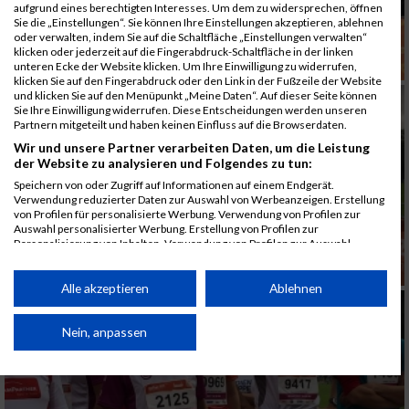
aufgrund eines berechtigten Interesses. Um dem zu widersprechen, öffnen
Sie die „Einstellungen“. Sie können Ihre Einstellungen akzeptieren, ablehnen
oder verwalten, indem Sie auf die Schaltfläche „Einstellungen verwalten“
klicken oder jederzeit auf die Fingerabdruck-Schaltfläche in der linken
unteren Ecke der Website klicken. Um Ihre Einwilligung zu widerrufen,
klicken Sie auf den Fingerabdruck oder den Link in der Fußzeile der Website
und klicken Sie auf den Menüpunkt „Meine Daten“. Auf dieser Seite können
Sie Ihre Einwilligung widerrufen. Diese Entscheidungen werden unseren
Partnern mitgeteilt und haben keinen Einfluss auf die Browserdaten.
Wir und unsere Partner verarbeiten Daten, um die Leistung
der Website zu analysieren und Folgendes zu tun:
Speichern von oder Zugriff auf Informationen auf einem Endgerät.
Verwendung reduzierter Daten zur Auswahl von Werbeanzeigen. Erstellung
von Profilen für personalisierte Werbung. Verwendung von Profilen zur
Auswahl personalisierter Werbung. Erstellung von Profilen zur
Personalisierung von Inhalten. Verwendung von Profilen zur Auswahl
personalisierter Inhalte. Messung der Werbeleistung. Messung der
Performance von Inhalten. Analyse von Zielgruppen durch Statistiken oder
Kombinationen von Daten aus verschiedenen Quellen. Entwicklung und
Alle akzeptieren
Ablehnen
Verbesserung der Angebote. Verwendung reduzierter Daten zur Auswahl
von Inhalten.
Daten können außerhalb der Europäischen Union weitergegeben und in die
Nein, anpassen
USA gesendet werden.
Ihre Einwilligung und die cookie Richtlinie gelten ausschließlich für diese
Website/App.