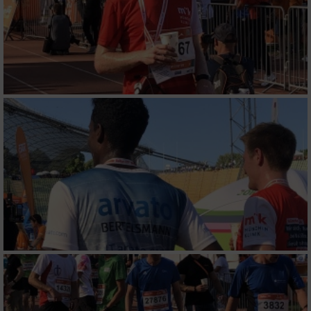
Messung der Werbeleistung
Messung der Performance von Inhalten
Analyse von Zielgruppen durch Statistiken
oder Kombinationen von Daten aus
verschiedenen Quellen
Entwicklung und Verbesserung der Angebote
Verwendung reduzierter Daten zur Auswahl
von Inhalten
IAB-Besonderheiten:
Verwendung genauer Standortdaten
Geräte anhand von aktiv angeforderten
Informationen identifizieren