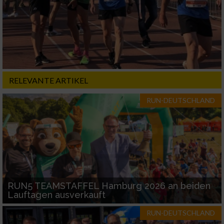
Nicht-IAB-Verarbeitungszwecke:
Notwendig
Performance
RELEVANTE ARTIKEL
Funktional
RUN-DEUTSCHLAND
Werbung
RUN5 TEAMSTAFFEL Hamburg 2026 an beiden
Lauftagen ausverkauft
RUN-DEUTSCHLAND