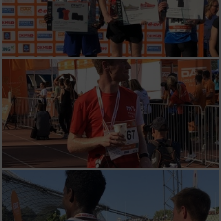
Verwendung reduzierter Daten zur Auswahl
von Werbeanzeigen
Erstellung von Profilen für personalisierte
Werbung
Verwendung von Profilen zur Auswahl
personalisierter Werbung
Erstellung von Profilen zur Personalisierung
von Inhalten
Verwendung von Profilen zur Auswahl
personalisierter Inhalte
Messung der Werbeleistung
Messung der Performance von Inhalten