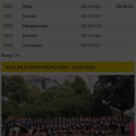
3325
Weis
00:30:36.1
03:26:15
3237
Schäfer
00:30:44.0
3290
Mangiacasale
00:30:57.6
3314
Schmitt
00:56:16.0
3256
Chouquet
00:57:41.5
Rang:
141.
ALBUM B2RUN MÜNCHEN / 15.07.2026