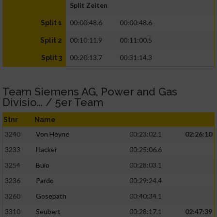
Split Zeiten
00:00:48.6
00:00:48.6
Split 1
00:10:11.9
00:11:00.5
Split 2
00:20:13.7
00:31:14.3
Split 3
Team Siemens AG, Power and Gas
Divisio... / 5er Team
Stnr
Name
3240
Von Heyne
00:23:02.1
02:26:10
3233
Hacker
00:25:06.6
3254
Buio
00:28:03.1
3236
Pardo
00:29:24.4
3260
Gosepath
00:40:34.1
3310
Seubert
00:28:17.1
02:47:39