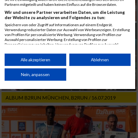
Partnern mitgeteilt und haben keinen Einfluss auf die Browserdaten.
Wir und unsere Partner verarbeiten Daten, um die Leistung
der Website zu analysieren und Folgendes zu tun:
Speichern von oder Zugriff auf Informationen auf einem Endgerät.
Verwendung reduzierter Daten zur Auswahl von Werbeanzeigen. Erstellung
von Profilen für personalisierte Werbung. Verwendung von Profilen zur
Auswahl personalisierter Werbung. Erstellung von Profilen zur
Personalisierung von Inhalten. Verwendung von Profilen zur Auswahl
personalisierter Inhalte. Messung der Werbeleistung. Messung der
Performance von Inhalten. Analyse von Zielgruppen durch Statistiken oder
Kombinationen von Daten aus verschiedenen Quellen. Entwicklung und
Alle akzeptieren
Ablehnen
Verbesserung der Angebote. Verwendung reduzierter Daten zur Auswahl
von Inhalten.
Daten können außerhalb der Europäischen Union weitergegeben und in die
Nein, anpassen
USA gesendet werden.
Ihre Einwilligung und die cookie Richtlinie gelten ausschließlich für diese
Website/App.
ALBUM B2RUN MÜNCHEN, B2RUN / 16.07.2019
Partnerliste anzeigen (1 IAB-Anbieter)
Wir nutzen Ihre Daten für folgende Zwecke:
IAB-Verarbeitungszwecke:
Speichern von oder Zugriff auf Informationen
auf einem Endgerät