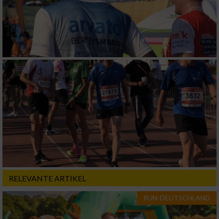
Analyse von Zielgruppen durch Statistiken
oder Kombinationen von Daten aus
verschiedenen Quellen
Entwicklung und Verbesserung der Angebote
Verwendung reduzierter Daten zur Auswahl
von Inhalten
IAB-Besonderheiten:
Verwendung genauer Standortdaten
Geräte anhand von aktiv angeforderten
Informationen identifizieren
Nicht-IAB-Verarbeitungszwecke:
RELEVANTE ARTIKEL
Notwendig
RUN-DEUTSCHLAND