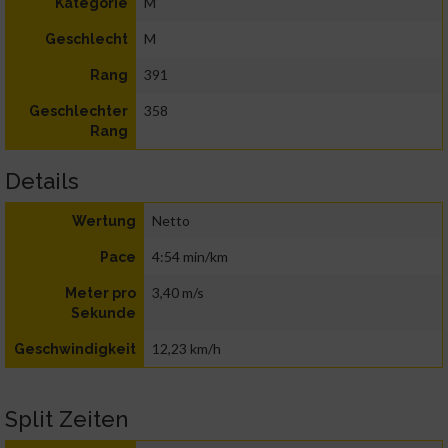
M
Kategorie
M
Geschlecht
391
Rang
358
Geschlechter
Rang
Details
Netto
Wertung
4:54 min/km
Pace
3,40 m/s
Meter pro
Sekunde
12,23 km/h
Geschwindigkeit
Split Zeiten