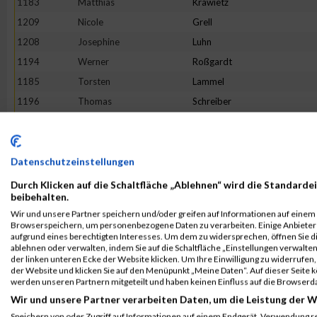
1183
Matthias
Krawietz
1209
Nicole
Grell
1208
Josephine
Luhn
1194
Werner
Roßgardt
1185
Torsten
Lammel
1196
Thomas
Schreiber
1162
Paola
Cappai
1172
Janina
Gärtner
1165
Andreas
Dörries
Datenschutzeinstellungen
1192
Gregor
Reitz
Durch Klicken auf die Schaltfläche „Ablehnen“ wird die Standardei
beibehalten.
1175
Matthias
Grimm
Wir und unsere Partner speichern und/oder greifen auf Informationen auf einem G
1204
Kirstin
Wolff
Browserspeichern, um personenbezogene Daten zu verarbeiten. Einige Anbiete
aufgrund eines berechtigten Interesses. Um dem zu widersprechen, öffnen Sie die
1199
Jessica
Stieper
ablehnen oder verwalten, indem Sie auf die Schaltfläche „Einstellungen verwalten“
der linken unteren Ecke der Website klicken. Um Ihre Einwilligung zu widerrufen, 
1201
Gerold
Veith
der Website und klicken Sie auf den Menüpunkt „Meine Daten“. Auf dieser Seite 
1182
Ilona
Klug
werden unseren Partnern mitgeteilt und haben keinen Einfluss auf die Browserd
Wir und unsere Partner verarbeiten Daten, um die Leistung der W
1203
Claudia
Vinciguerra
Speichern von oder Zugriff auf Informationen auf einem Endgerät. Verwendung r