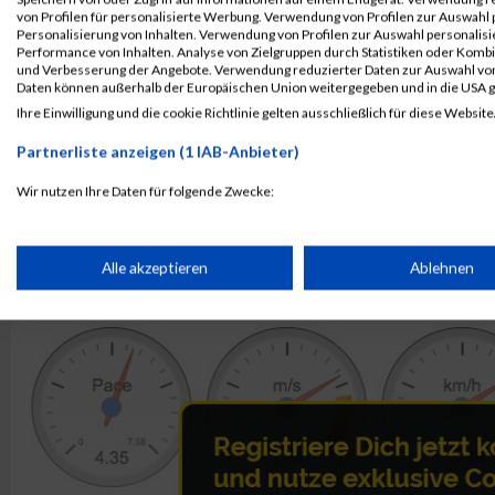
1206
Ki-Wha
Fischer
von Profilen für personalisierte Werbung. Verwendung von Profilen zur Auswahl p
1168
Amir
Fahim
Personalisierung von Inhalten. Verwendung von Profilen zur Auswahl personalis
Performance von Inhalten. Analyse von Zielgruppen durch Statistiken oder Komb
und Verbesserung der Angebote. Verwendung reduzierter Daten zur Auswahl von
Rang:
219.
Daten können außerhalb der Europäischen Union weitergegeben und in die USA 
Ihre Einwilligung und die cookie Richtlinie gelten ausschließlich für diese Website
Kontaktformular / Fragen
zur Zeitmessung
Partnerliste anzeigen (1 IAB-Anbieter)
Wir nutzen Ihre Daten für folgende Zwecke:
IAB-Verarbeitungszwecke:
Gregor Reitz
Speichern von oder Zugriff auf Informationen auf einem Endge
Alle akzeptieren
Ablehnen
Verwendung reduzierter Daten zur Auswahl von Werbeanzeige
Erstellung von Profilen für personalisierte Werbung
Verwendung von Profilen zur Auswahl personalisierter Werbun