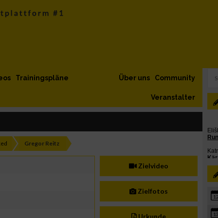
eos
Trainingspläne
Über uns
Community
Veranstalter
xed
Gregor Reitz
Zielvideo
Zielfotos
1
1
Urkunde