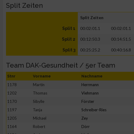
Split Zeiten
Split Zeiten
00:02:01.1
00:02:01.1
Split 1
00:12:50.3
00:14:51.5
Split 2
00:25:25.2
00:40:16.8
Split 3
Team DAK-Gesundheit / 5er Team
Stnr
Vorname
Nachname
1178
Martin
Herrmann
1202
Thomas
Viehmann
1170
Sibylle
Förster
1197
Tanja
Schreiber-Ries
1205
Michael
Zey
1164
Robert
Dörr